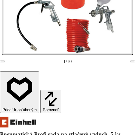
1
/
10
Porovnať
Pneumatická Profi sada na stlačený vzduch, 5 ks