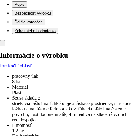
Popis
Bezpečnosť výrobku
Ďalšie kategórie
Zákaznícke hodnotenia
Informácie o výrobku
Preskočiť oblasť
pracovný tlak
8 bar
Materiál
Plast
Set sa skladá z
striekacia pištoľ na ľahké oleje a čistiace prostriedky, striekacie
lôžko na nanášanie farieb a lakov, fúkacia pištoľ na čistenie
povrchu, hustilka pneumatík, 4 m hadica na stlačený vzduch,
rýchlospojka
Hmotnosť
1,2 kg