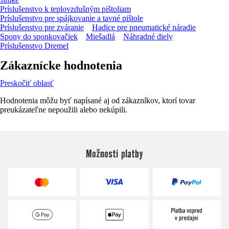
Príslušenstvo k teplovzdušným pištoliam
Príslušenstvo pre spájkovanie a tavné pištole
Príslušenstvo pre zváranie
Hadice pre pneumatické náradie
Spony do sponkovačiek
Miešadlá
Náhradné diely
Príslušenstvo Dremel
Zákaznícke hodnotenia
Preskočiť oblasť
Hodnotenia môžu byť napísané aj od zákazníkov, ktorí tovar
preukázateľne nepoužili alebo nekúpili.
Možnosti platby