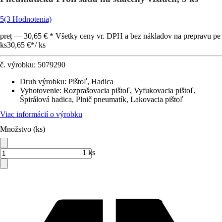
5
(3 Hodnotenia)
preț — 30,65 € * Všetky ceny vr. DPH a bez nákladov na prepravu pe
ks
30,65 €
*
/
ks
č. výrobku:
5079290
Druh výrobku
:
Pištoľ, Hadica
Vyhotovenie
:
Rozprašovacia pištoľ, Vyfukovacia pištoľ,
Špirálová hadica, Plnič pneumatík, Lakovacia pištoľ
Viac informácií o výrobku
Množstvo (ks)
1 ks