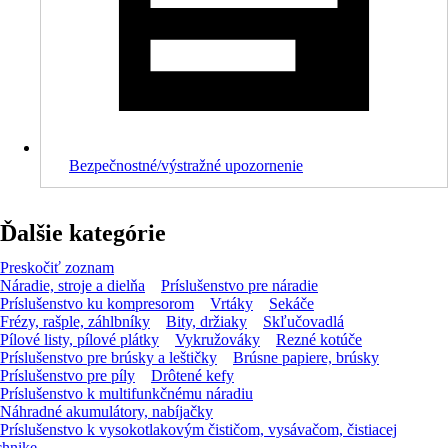
Bezpečnostné/výstražné upozornenie
Ďalšie kategórie
Preskočiť zoznam
Náradie, stroje a dielňa
Príslušenstvo pre náradie
Príslušenstvo ku kompresorom
Vrtáky
Sekáče
Frézy, rašple, záhlbníky
Bity, držiaky
Skľučovadlá
Pílové listy, pílové plátky
Vykružováky
Rezné kotúče
Príslušenstvo pre brúsky a leštičky
Brúsne papiere, brúsky
Príslušenstvo pre píly
Drôtené kefy
Príslušenstvo k multifunkčnému náradiu
Náhradné akumulátory, nabíjačky
Príslušenstvo k vysokotlakovým čističom, vysávačom, čistiacej
chnike