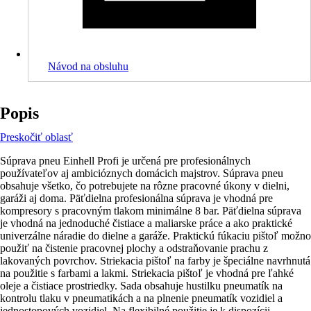
Návod na obsluhu
Popis
Preskočiť oblasť
Súprava pneu Einhell Profi je určená pre profesionálnych
používateľov aj ambicióznych domácich majstrov. Súprava pneu
obsahuje všetko, čo potrebujete na rôzne pracovné úkony v dielni,
garáži aj doma. Päťdielna profesionálna súprava je vhodná pre
kompresory s pracovným tlakom minimálne 8 bar. Päťdielna súprava
je vhodná na jednoduché čistiace a maliarske práce a ako praktické
univerzálne náradie do dielne a garáže. Praktickú fúkaciu pištoľ možno
použiť na čistenie pracovnej plochy a odstraňovanie prachu z
lakovaných povrchov. Striekacia pištoľ na farby je špeciálne navrhnutá
na použitie s farbami a lakmi. Striekacia pištoľ je vhodná pre ľahké
oleje a čistiace prostriedky. Sada obsahuje hustilku pneumatík na
kontrolu tlaku v pneumatikách a na plnenie pneumatík vozidiel a
jednostopových vozidiel. Na flexibilné použitie je k dispozícii