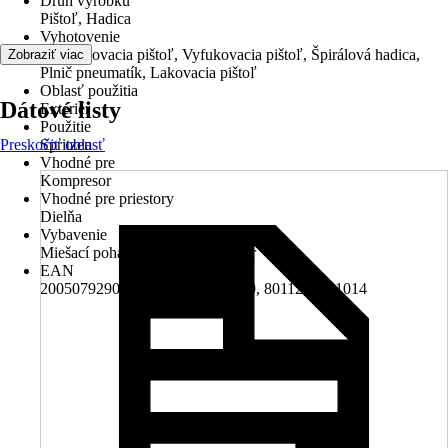
Druh výrobku
Pištoľ, Hadica
Vyhotovenie
Rozprašovacia pištoľ, Vyfukovacia pištoľ, Špirálová hadica,
Zobraziť viac
Plnič pneumatík, Lakovacia pištoľ
Oblasť použitia
Dátové listy
Exteriér
Použitie
Preskočiť oblasť
Spritzen
Vhodné pre
Kompresor
Vhodné pre priestory
Dielňa
Vybavenie
Miešací pohár, 0,9L miešací pohár
EAN
2005079290008, 4006825410020, 8011275001014