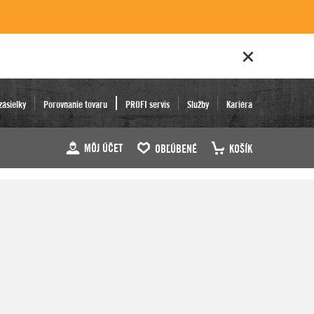
zásielky
Porovnanie tovaru
PROFI servis
Služby
Kariéra
MÔJ ÚČET
OBĽÚBENÉ
KOŠÍK