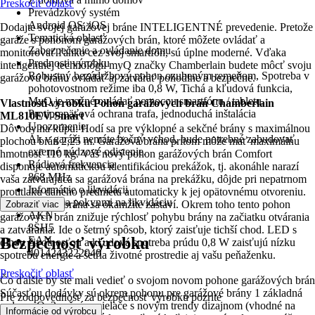
Preskočiť oblasť
Prevádzkový systém
Android OS, iOS
Dodajte svojej garážovej bráne INTELIGENTNÉ prevedenie. Pretože
Tematická oblasť
garáže s pohonom garážových brán, ktoré môžete ovládať a
Zabezpečenie a ovládanie domu
monitorovať ľahko cez svoj smartfón, sú úplne moderné. Vďaka
Prednosti výrobku
inteligentnej technológii myQ značky Chamberlain budete môcť svoju
Robustný bezúdržbový pohon ozubeným remeňom, Spotreba v
garážovú bránu ovládať aj zatvárať pohodlne a bezpečne.
pohotovostnom režime iba 0,8 W, Tichá a kľudová funkcia,
MyQ je možné ovládať pomocou smartfónu / tabletu,
Vlastnosti výrobku Pohon garážových brán Chamberlain
Protiprepäťová ochrana trafa, jednoduchá inštalácia
ML810EV-Smart
Upozornenie
Dôvody na kúpu: Hodí sa pre výklopné a sekčné brány s maximálnou
Ak v garáži nemáte bočný vchod, bude potrebné zabudovať
plochou brán 2,25 m. Garážová brána pritom môže mať maximálnu
externé núdzové odistenie.
hmotnosť 110 kg. Váš nový pohon garážových brán Comfort
Rádiová frekvencia
disponuje automatickou identifikáciou prekážok, tj. akonáhle narazí
868 MHz
vaša zatvárajúca sa garážová brána na prekážku, dôjde pri nepatrnom
Informácie o likvidácii
protitlaku daného predmetu automaticky k jej opätovnému otvoreniu.
Riaďte sa pokynmi na likvidáciu
Otvárajúca sa brána sa okamžite zastaví. Okrem toho tento pohon
Zobraziť viac
AKN
garážových brán znižuje rýchlosť pohybu brány na začiatku otvárania
8SH5
a zatvárania. Ide o šetrný spôsob, ktorý zaisťuje tichší chod. LED s
Bezpečnosť výrobku
EAN
dlhou životnosťou a kľudová spotreba prúdu 0,8 W zaisťujú nízku
4014243222040
spotrebu energie a šetria životné prostredie aj vašu peňaženku.
Preskočiť oblasť
Čo ďalšie by ste mali vedieť o svojom novom pohone garážových brán
Súčasťou dodávky sú okrem pohonu pre garážové brány 1 základná
Pre zodpovednosť za bezpečnosť výrobku pozrite
sada myQ, 2 ručné vysielače s novým trendy dizajnom (vhodné na
.
Informácie od výrobcu