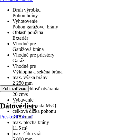
Druh výrobku
Pohon brány
Vyhotovenie
Pohon garážovej brány
Oblasť použitia
Exteriér
Vhodné pre
Garážová brána
Vhodné pre priestory
Garáž
Vhodné pre
Výklopná a sekčná brána
max. výška brány
2 250 mm
max. rýchlosť otvárania
Zobraziť viac
20 cm/s
Vybavenie
Dátové listy
Štartovacia sada MyQ
celková dĺžka pohonu
Preskočiť oblasť
3 183 mm
max. plocha brány
11,5 m²
max. šírka vrát
5 000 mm