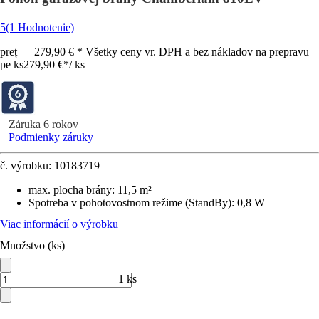
5
(1 Hodnotenie)
preț — 279,90 € * Všetky ceny vr. DPH a bez nákladov na prepravu
pe ks
279,90 €
*
/
ks
Záruka 6 rokov
Podmienky záruky
č. výrobku:
10183719
max. plocha brány
:
11,5 m²
Spotreba v pohotovostnom režime (StandBy)
:
0,8 W
Viac informácií o výrobku
Množstvo (ks)
1 ks