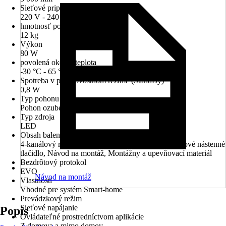
Sieťové pripojenie/napájacie napätie
220 V - 240 V
hmotnosť pohonu
12 kg
Výkon
80 W
povolená okolitá teplota
-30 °C - 65 °C
Spotreba v pohotovostnom režime (StandBy)
0,8 W
Typ pohonu
Pohon ozubeným remeňom
Typ zdroja
LED
Obsah balenia
4-kanálový ručný diaľkový ovládač (2 ks), Bezdrôtové nástenné
tlačidlo, Návod na montáž, Montážny a upevňovací materiál
Bezdrôtový protokol
EVO
Návod na montáž
Vlastnosti
Vhodné pre systém Smart-home
Prevádzkový režim
Sieťové napájanie
Popis
Ovládateľné prostredníctvom aplikácie
Z domova a mimo domov