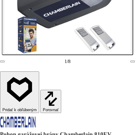
1
/
8
Porovnať
Pohon garážovej brány Chamberlain 810EV