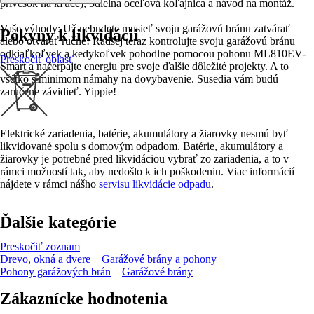
prívesok na kľúče), 3dielna oceľová koľajnica a návod na montáž.
Vaše výhody: Už nebudete musieť svoju garážovú bránu zatvárať
Pokyny k likvidácii
alebo otvárať ručne! Radšej teraz kontrolujte svoju garážovú bránu
odkiaľkoľvek a kedykoľvek pohodlne pomocou pohonu ML810EV-
Preskočiť oblasť
Smart a načerpajte energiu pre svoje ďalšie dôležité projekty. A to
všetko s minimom námahy na dovybavenie. Susedia vám budú
zaručene závidieť. Yippie!
Elektrické zariadenia, batérie, akumulátory a žiarovky nesmú byť
likvidované spolu s domovým odpadom. Batérie, akumulátory a
žiarovky je potrebné pred likvidáciou vybrať zo zariadenia, a to v
rámci možností tak, aby nedošlo k ich poškodeniu. Viac informácií
nájdete v rámci nášho
servisu likvidácie odpadu
.
Ďalšie kategórie
Preskočiť zoznam
Drevo, okná a dvere
Garážové brány a pohony
Pohony garážových brán
Garážové brány
Zákaznícke hodnotenia