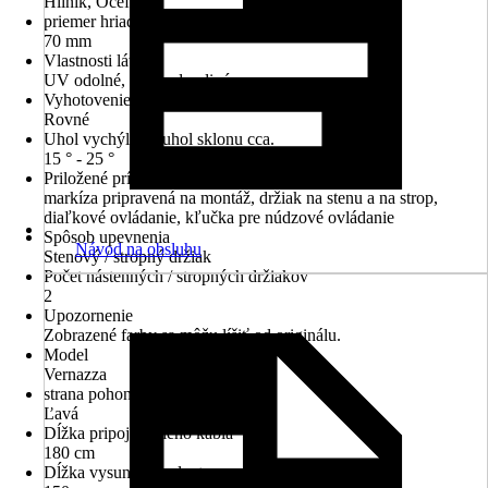
Hliník, Oceľ
priemer hriadeľa
70 mm
Vlastnosti látky
UV odolné, Vodeodpudivý
Vyhotovenie volánu
Rovné
Uhol vychýlenia/uhol sklonu cca.
15 ° - 25 °
Priložené príslušenstvo
markíza pripravená na montáž, držiak na stenu a na strop,
diaľkové ovládanie, kľučka pre núdzové ovládanie
Spôsob upevnenia
Návod na obsluhu
Stenový / stropný držiak
Počet nástenných / stropných držiakov
2
Upozornenie
Zobrazené farby sa môžu líšiť od originálu.
Model
Vernazza
strana pohonu
Ľavá
Dĺžka pripojovacieho kábla
180 cm
Dĺžka vysunutia volantu max.