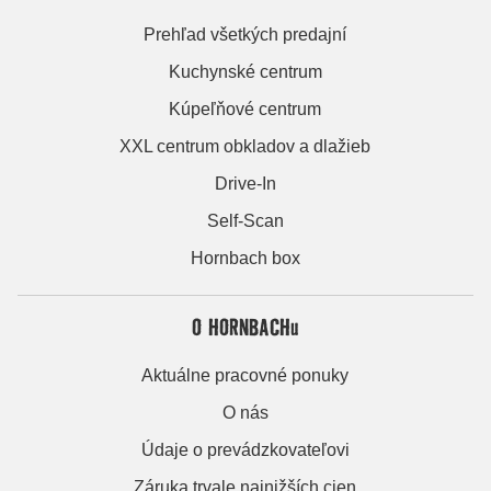
Prehľad všetkých predajní
Kuchynské centrum
Kúpeľňové centrum
XXL centrum obkladov a dlažieb
Drive-In
Self-Scan
Hornbach box
O HORNBACHu
Aktuálne pracovné ponuky
O nás
Údaje o prevádzkovateľovi
Záruka trvale najnižších cien