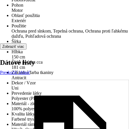
Pohon
Motor
Oblasť použitia
Exteriér
Použitie
Ochrana pred slnkom, Tepelná ochrana, Ochrana proti ľahkému
dažďu, Pohľadová ochrana
Šírka
200 cm
Zobraziť viac
Hĺbka
150 cm
Dátové listy
Šírka poťahu cca
181 cm
Preskočiť oblasť
Základná farba tkaniny
Antracit
Dekor / Vzor
Uni
Prevedenie látky
Polyester (PES)
Materiál - zloženie
100% polyester
Kvalita látky
Farbené tryskou cca 280 g / m²
Materiál rámu