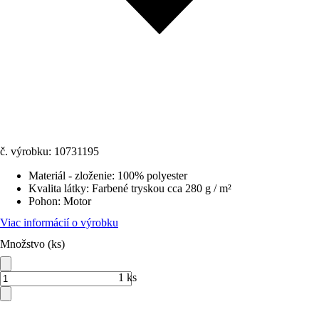
č. výrobku:
10731195
Materiál - zloženie
:
100% polyester
Kvalita látky
:
Farbené tryskou cca 280 g / m²
Pohon
:
Motor
Viac informácií o výrobku
Množstvo (ks)
1 ks