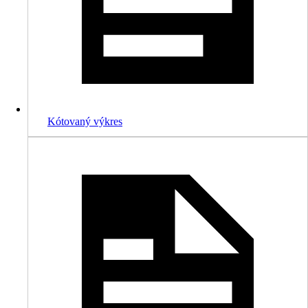
Kótovaný výkres