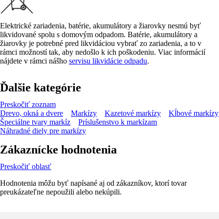
Elektrické zariadenia, batérie, akumulátory a žiarovky nesmú byť
likvidované spolu s domovým odpadom. Batérie, akumulátory a
žiarovky je potrebné pred likvidáciou vybrať zo zariadenia, a to v
rámci možností tak, aby nedošlo k ich poškodeniu. Viac informácií
nájdete v rámci nášho
servisu likvidácie odpadu
.
Ďalšie kategórie
Preskočiť zoznam
Drevo, okná a dvere
Markízy
Kazetové markízy
Kĺbové markízy
Špeciálne tvary markíz
Príslušenstvo k markízam
Náhradné diely pre markízy
Zákaznícke hodnotenia
Preskočiť oblasť
Hodnotenia môžu byť napísané aj od zákazníkov, ktorí tovar
preukázateľne nepoužili alebo nekúpili.