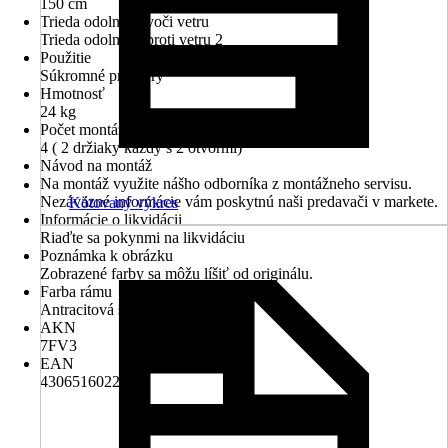
150 cm
Trieda odolnosti voči vetru
Trieda odolnosti proti vetru 2
Použitie
Súkromné priestory
Hmotnosť
24 kg
Počet montážnych otvorov
4 ( 2 držiaky každý s 2 otvormi)
Návod na montáž
Na montáž využite nášho odborníka z montážneho servisu.
Nezáväzné informácie vám poskytnú naši predavači v markete.
Kótovaný výkres
Informácie o likvidácii
Riaďte sa pokynmi na likvidáciu
Poznámka k obrázku
Zobrazené farby sa môžu líšiť od originálu.
Farba rámu
Antracitová sivá RAL 7016
AKN
7FV3
EAN
4306516022632