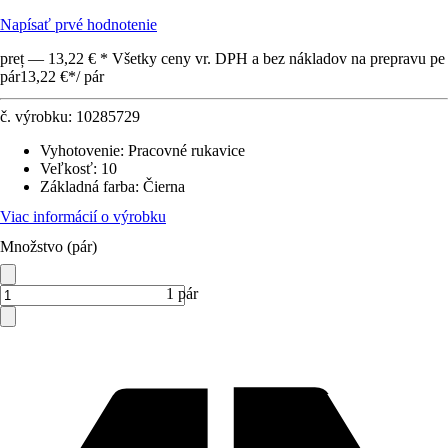
Napísať prvé hodnotenie
preț — 13,22 € * Všetky ceny vr. DPH a bez nákladov na prepravu pe
pár
13,22 €
*
/
pár
č. výrobku:
10285729
Vyhotovenie
:
Pracovné rukavice
Veľkosť
:
10
Základná farba
:
Čierna
Viac informácií o výrobku
Množstvo (pár)
1 pár