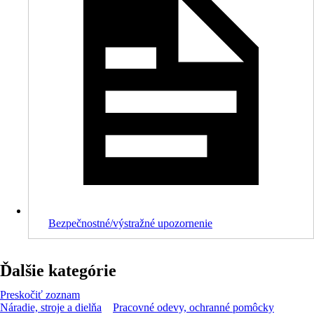
Bezpečnostné/výstražné upozornenie
Ďalšie kategórie
Preskočiť zoznam
Náradie, stroje a dielňa
Pracovné odevy, ochranné pomôcky