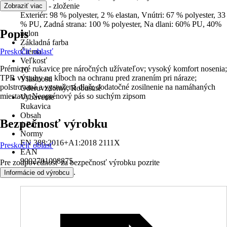
Materiál - zloženie
Zobraziť viac
Exteriér: 98 % polyester, 2 % elastan, Vnútri: 67 % polyester, 33
% PU, Zadná strana: 100 % polyester, Na dlani: 60% PU, 40%
Popis
nylon
Základná farba
Preskočiť oblasť
Čierna
Veľkosť
Prémiové rukavice pre náročných užívateľov; vysoký komfort nosenia;
10
TPR výstuhy na kĺboch na ochranu pred zranením pri náraze;
Vlastnosti
polstrovaná a vystužená dlaň; dodatočné zosilnenie na namáhaných
Oderuvzdorný, Robustné
miestach; Neoprénový pás so suchým zipsom
Vybavenie
Rukavica
Obsah
Bezpečnosť výrobku
1 Pár
Normy
EN 388:2016+A1:2018 2111X
Preskočiť oblasť
EAN
9002701098875
Pre zodpovednosť za bezpečnosť výrobku pozrite
.
Informácie od výrobcu