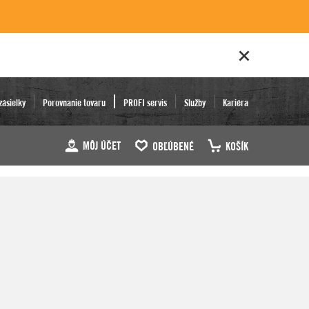
zásielky
Porovnanie tovaru
PROFI servis
Služby
Kariéra
MÔJ ÚČET
OBĽÚBENÉ
KOŠÍK