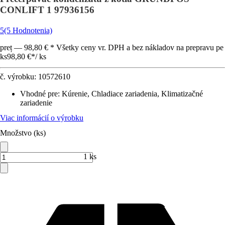
CONLIFT 1 97936156
5
(5 Hodnotenia)
preț — 98,80 € * Všetky ceny vr. DPH a bez nákladov na prepravu pe
ks
98,80 €
*
/
ks
č. výrobku:
10572610
Vhodné pre
:
Kúrenie, Chladiace zariadenia, Klimatizačné
zariadenie
Viac informácií o výrobku
Množstvo (ks)
1 ks