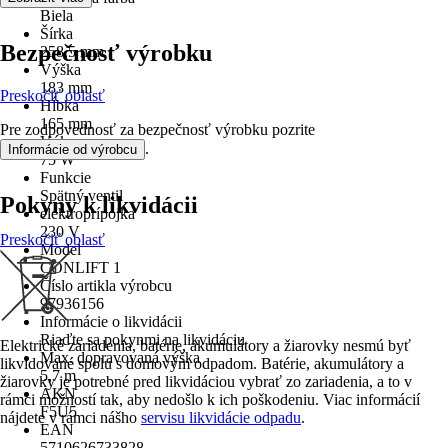
Biela
Šírka
Bezpečnosť výrobku
258,5 mm
Výška
183 mm
Preskočiť oblasť
Hĺbka
165 mm
Pre zodpovednosť za bezpečnosť výrobku pozrite
Výkon
.
Informácie od výrobcu
75 W
Funkcie
Spätný ventil
Pokyny k likvidácii
elektroprípojka
230 V
Preskočiť oblasť
Model
CONLIFT 1
Číslo artikla výrobcu
97936156
Informácie o likvidácii
Riaďte sa pokynmi na likvidáciu
Elektrické zariadenia, batérie, akumulátory a žiarovky nesmú byť
Max. dopravovaná výška
likvidované spolu s domovým odpadom. Batérie, akumulátory a
5,7 m
žiarovky je potrebné pred likvidáciou vybrať zo zariadenia, a to v
AKN
rámci možností tak, aby nedošlo k ich poškodeniu. Viac informácií
F5U5
nájdete v rámci nášho
servisu likvidácie odpadu
.
EAN
5710626733828