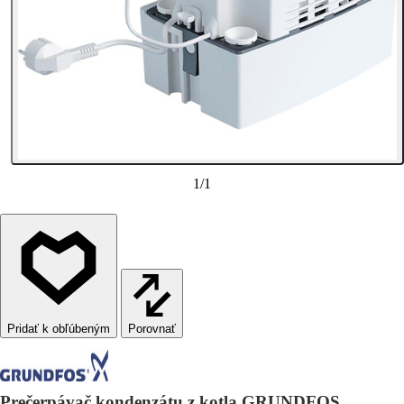
1
/
1
Porovnať
Prečerpávač kondenzátu z kotla GRUNDFOS