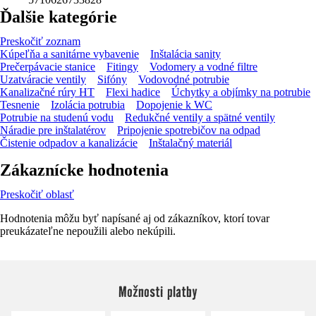
Ďalšie kategórie
Preskočiť zoznam
Kúpeľňa a sanitárne vybavenie
Inštalácia sanity
Prečerpávacie stanice
Fitingy
Vodomery a vodné filtre
Uzatváracie ventily
Sifóny
Vodovodné potrubie
Kanalizačné rúry HT
Flexi hadice
Úchytky a objímky na potrubie
Tesnenie
Izolácia potrubia
Dopojenie k WC
Potrubie na studenú vodu
Redukčné ventily a spätné ventily
Náradie pre inštalatérov
Pripojenie spotrebičov na odpad
Čistenie odpadov a kanalizácie
Inštalačný materiál
Zákaznícke hodnotenia
Preskočiť oblasť
Hodnotenia môžu byť napísané aj od zákazníkov, ktorí tovar
preukázateľne nepoužili alebo nekúpili.
Možnosti platby