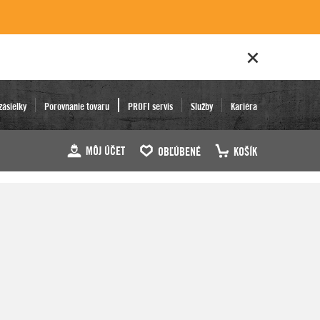
zásielky
Porovnanie tovaru
PROFI servis
Služby
Kariéra
MÔJ ÚČET
OBĽÚBENÉ
KOŠÍK