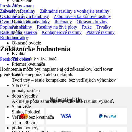
stálozelené
Preskočiť zoznam
Áno
Záhrada
Kvet
Rastliny
Záhradné rastliny a vonkajšie rastliny
Ozdobné trávy a bambusy
Áno
Záhonové a balkónové rastliny
Ovocie, zelenina a bylinky
Doba kvitnutia
Ihličnany
Okrasné dreviny
Popínavé rastliny
Jún, Júl
Rastliny na živé ploty
Ruže
Trvalky
Rastliny do jazierka
Vôňa
Kontajnerové rastliny
Plazivé rastliny
Rododendrony
bez vône
Okrasné ovocie
Zákaznícke hodnotenia
Nie
Kvalita
Vypestovaný v kvetináči
Preskočiť oblasť
Priemer kvetináča
Hodnotenia môžu byť napísané aj od zákazníkov, ktorí tovar
14 cm
preukázateľne nepoužili alebo nekúpili.
Rast
Tvorí trsy – rastie kompaktne, bez vedľajších výhonkov
Sila rastu
pomaly rastúca
doba výsadby
Možnosti platby
Ak nie je pôda zamrznutá, možno túto rastlinu vysadiť.
Stanovište
Slnko, Polotieň
Veľkosť bez kvetináča
5 cm - 30 cm
pôdne pomery