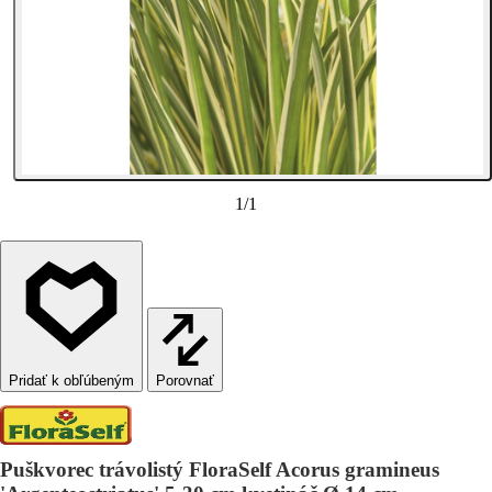
1
/
1
Porovnať
Puškvorec trávolistý FloraSelf Acorus gramineus