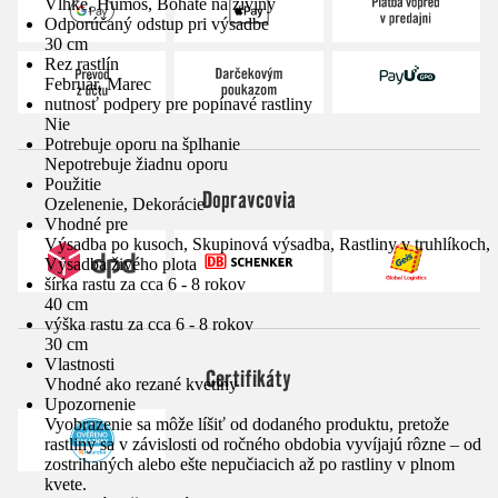
Vlhké, Humos, Bohaté na živiny
Odporúčaný odstup pri výsadbe
30 cm
Rez rastlín
Február, Marec
nutnosť podpery pre popínavé rastliny
Nie
Potrebuje oporu na šplhanie
Nepotrebuje žiadnu oporu
Použitie
Dopravcovia
Ozelenenie, Dekorácie
Vhodné pre
Výsadba po kusoch, Skupinová výsadba, Rastliny v truhlíkoch,
Výsadba živého plota
šírka rastu za cca 6 - 8 rokov
40 cm
výška rastu za cca 6 - 8 rokov
30 cm
Vlastnosti
Certifikáty
Vhodné ako rezané kvetiny
Upozornenie
Vyobrazenie sa môže líšiť od dodaného produktu, pretože
rastliny sa v závislosti od ročného obdobia vyvíjajú rôzne – od
zostrihaných alebo ešte nepučiacich až po rastliny v plnom
kvete.