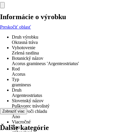
Informácie o výrobku
Preskočiť oblasť
Druh výrobku
Okrasná tráva
Vyhotovenie
Zelená rastlina
Botanický názov
Acorus gramineus 'Argenteostriatus'
Rod
Acorus
Typ
gramineus
Druh
Argenteostriatus
Slovenský názov
Puškvorec trávolistý
odolné voči chladu
Zobraziť viac
Áno
Viacročné
Ďalšie kategórie
Áno