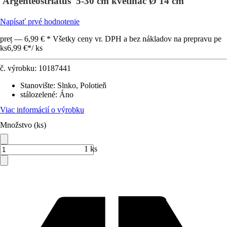
'Argenteostriatus' 5-30 cm kvetináč Ø 14 cm
Napísať prvé hodnotenie
preț — 6,99 € * Všetky ceny vr. DPH a bez nákladov na prepravu pe
ks
6,99 €
*
/
ks
č. výrobku:
10187441
Stanovište
:
Slnko, Polotieň
stálozelené
:
Áno
Viac informácií o výrobku
Množstvo (ks)
1 ks