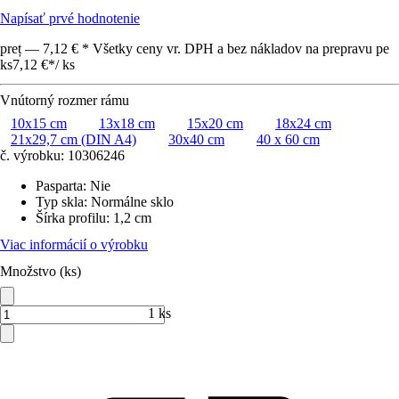
Napísať prvé hodnotenie
preț — 7,12 € * Všetky ceny vr. DPH a bez nákladov na prepravu pe
ks
7,12 €
*
/
ks
Vnútorný rozmer rámu
10x15 cm
13x18 cm
15x20 cm
18x24 cm
21x29,7 cm (DIN A4)
30x40 cm
40 x 60 cm
č. výrobku:
10306246
Pasparta
:
Nie
Typ skla
:
Normálne sklo
Šírka profilu
:
1,2 cm
Viac informácií o výrobku
Množstvo (ks)
1 ks