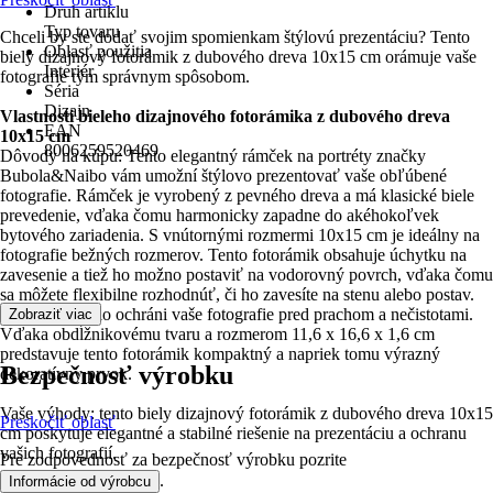
Druh artiklu
Typ tovaru
Chceli by ste dodať svojim spomienkam štýlovú prezentáciu? Tento
Oblasť použitia
biely dizajnový fotorámik z dubového dreva 10x15 cm orámuje vaše
Interiér
fotografie tým správnym spôsobom.
Séria
Dizajn
Vlastnosti bieleho dizajnového fotorámika z dubového dreva
EAN
10x15 cm
8006259520469
Dôvody na kúpu: Tento elegantný rámček na portréty značky
Bubola&Naibo vám umožní štýlovo prezentovať vaše obľúbené
fotografie. Rámček je vyrobený z pevného dreva a má klasické biele
prevedenie, vďaka čomu harmonicky zapadne do akéhokoľvek
bytového zariadenia. S vnútornými rozmermi 10x15 cm je ideálny na
fotografie bežných rozmerov. Tento fotorámik obsahuje úchytku na
zavesenie a tiež ho možno postaviť na vodorovný povrch, vďaka čomu
sa môžete flexibilne rozhodnúť, či ho zavesíte na stenu alebo postav.
Štandardné sklo ochráni vaše fotografie pred prachom a nečistotami.
Zobraziť viac
Vďaka obdĺžnikovému tvaru a rozmerom 11,6 x 16,6 x 1,6 cm
predstavuje tento fotorámik kompaktný a napriek tomu výrazný
Bezpečnosť výrobku
dekoratívny prvok.
Vaše výhody: tento biely dizajnový fotorámik z dubového dreva 10x15
Preskočiť oblasť
cm poskytuje elegantné a stabilné riešenie na prezentáciu a ochranu
vašich fotografií.
Pre zodpovednosť za bezpečnosť výrobku pozrite
.
Informácie od výrobcu