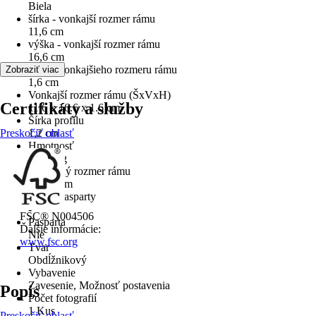
Biela
šírka - vonkajší rozmer rámu
11,6 cm
výška - vonkajší rozmer rámu
16,6 cm
Hĺbka vonkajšieho rozmeru rámu
Zobraziť viac
1,6 cm
Vonkajší rozmer rámu (ŠxVxH)
Certifikáty a služby
11.6 x 16.6 x 1.6 cm
Šírka profilu
Preskočiť oblasť
1,2 cm
Hmotnosť
0,114 kg
Vnútorný rozmer rámu
10x15 cm
Výrez pasparty
-
FSC® N004506
Pasparta
Ďalšie informácie:
Nie
www.fsc.org
Tvar
Obdĺžnikový
Vybavenie
Zavesenie, Možnosť postavenia
Popis
Počet fotografií
1 Kus
Preskočiť oblasť