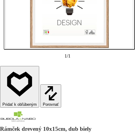
1
/
1
Porovnať
Rámček drevený 10x15cm, dub biely