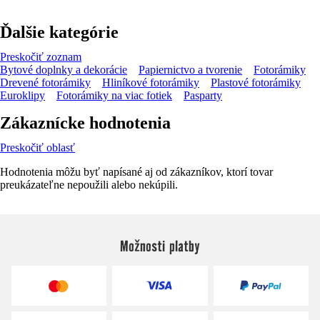
Ďalšie kategórie
Preskočiť zoznam
Bytové doplnky a dekorácie
Papiernictvo a tvorenie
Fotorámiky
Drevené fotorámiky
Hliníkové fotorámiky
Plastové fotorámiky
Euroklipy
Fotorámiky na viac fotiek
Pasparty
Zákaznícke hodnotenia
Preskočiť oblasť
Hodnotenia môžu byť napísané aj od zákazníkov, ktorí tovar
preukázateľne nepoužili alebo nekúpili.
Možnosti platby