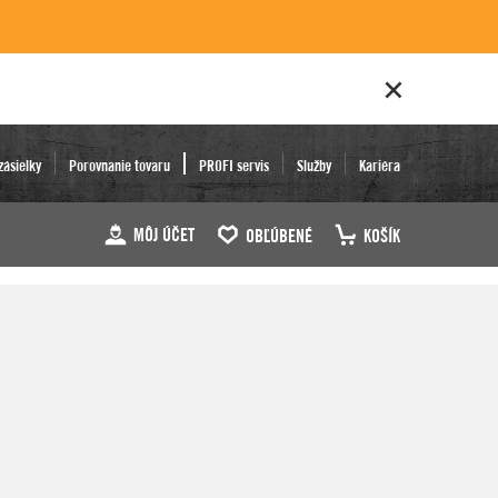
zásielky
Porovnanie tovaru
PROFI servis
Služby
Kariéra
MÔJ ÚČET
OBĽÚBENÉ
KOŠÍK