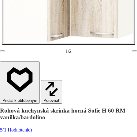
1
/
2
Porovnať
Rohová kuchynská skrinka horná Sofie H 60 RM
vanilka/bardolino
5
(1 Hodnotenie)