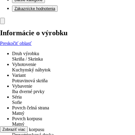
Zákaznícke hodnotenia
Informácie o výrobku
Preskočiť oblasť
Druh výrobku
Skriňa / Skrinka
Vyhotovenie
Kuchynský nábytok
Variant
Potravinová skriňa
Vybavenie
Iba dverné prvky
Séria
Sofie
Povrch čelná strana
Matný
Povrch korpusu
Matný
Materiál korpusu
Zobraziť viac
Drevotriesková doska