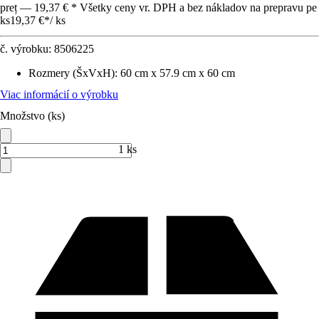
preț — 19,37 € * Všetky ceny vr. DPH a bez nákladov na prepravu pe
ks
19,37 €
*
/
ks
č. výrobku:
8506225
Rozmery (ŠxVxH)
:
60 cm x 57.9 cm x 60 cm
Viac informácií o výrobku
Množstvo (ks)
1 ks