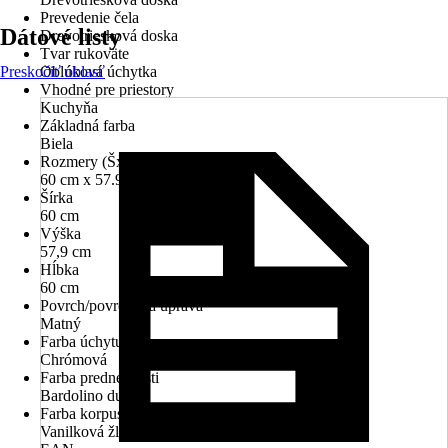
Prevedenie čela
Dátové listy
Drevotriesková doska
Tvar rukoväte
Preskočiť oblasť
Oblúková úchytka
Vhodné pre priestory
Kuchyňa
Základná farba
Biela
Rozmery (ŠxVxH)
60 cm x 57.9 cm x 60 cm
Šírka
60 cm
Výška
57,9 cm
Hĺbka
60 cm
Povrch/povrchová úprava
Matný
Farba úchytu
Chrómová
Farba prednej časti
Bardolino dub
Farba korpusu
Vanilková žltá