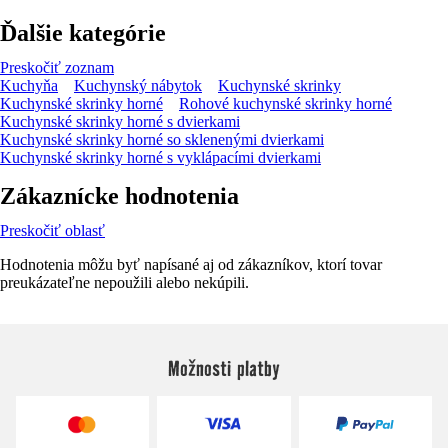
Ďalšie kategórie
Preskočiť zoznam
Kuchyňa
Kuchynský nábytok
Kuchynské skrinky
Kuchynské skrinky horné
Rohové kuchynské skrinky horné
Kuchynské skrinky horné s dvierkami
Kuchynské skrinky horné so sklenenými dvierkami
Kuchynské skrinky horné s vyklápacími dvierkami
Zákaznícke hodnotenia
Preskočiť oblasť
Hodnotenia môžu byť napísané aj od zákazníkov, ktorí tovar
preukázateľne nepoužili alebo nekúpili.
Možnosti platby