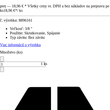
preț — 18,96 € * Všetky ceny vr. DPH a bez nákladov na prepravu pe
ks
18,96 €
*
/
ks
č. výrobku:
8896161
Veľkosť
:
3/8 "
Použitie
:
Skrutkovanie, Spájanie
Typ závitu
:
Bez závitu
Viac informácií o výrobku
Množstvo (ks)
1 ks