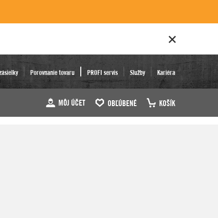
zásielky
Porovnanie tovaru
PROFI servis
Služby
Kariéra
MÔJ ÚČET
OBĽÚBENÉ
KOŠÍK