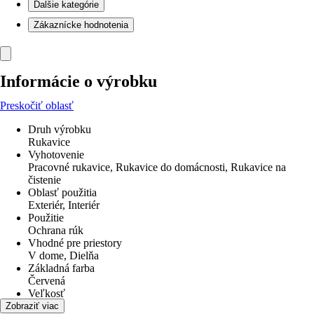
Ďalšie kategórie
Zákaznícke hodnotenia
Informácie o výrobku
Preskočiť oblasť
Druh výrobku
Rukavice
Vyhotovenie
Pracovné rukavice, Rukavice do domácnosti, Rukavice na
čistenie
Oblasť použitia
Exteriér, Interiér
Použitie
Ochrana rúk
Vhodné pre priestory
V dome, Dielňa
Základná farba
Červená
Veľkosť
10
Zobraziť viac