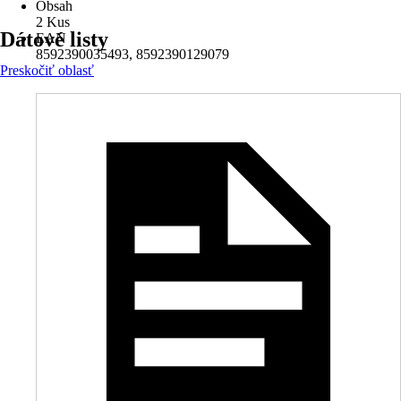
Obsah
2 Kus
Dátové listy
EAN
8592390035493, 8592390129079
Preskočiť oblasť