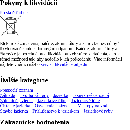
Pokyny k likvidácii
Preskočiť oblasť
Elektrické zariadenia, batérie, akumulátory a žiarovky nesmú byť
likvidované spolu s domovým odpadom. Batérie, akumulátory a
žiarovky je potrebné pred likvidáciou vybrať zo zariadenia, a to v
rámci možností tak, aby nedošlo k ich poškodeniu. Viac informácií
nájdete v rámci nášho
servisu likvidácie odpadu
.
Ďalšie kategórie
Preskočiť zoznam
Záhrada
Tvorba záhrady
Jazierka
Jazierkové čerpadlá
Záhradné jazierka
Jazierkové filtre
Jazierkové fólie
Čistenie jazierka
Osvetlenie jazierka
UV lampy na vodu
Stavba jazierka
Príslušenstvo k jazierkam
Jazierkové ryby
Zákaznícke hodnotenia