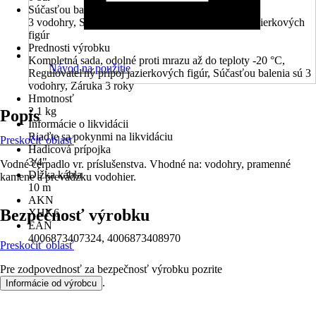
Súčasťou balenia
3 vodohry, Stúpacia rúrka, Regulovateľný prípoj jazierkových
figúr
Prednosti výrobku
Kompletná sada, odolné proti mrazu až do teploty -20 °C,
Návod na použitie
Regulovateľný prípoj jazierkových figúr, Súčasťou balenia sú 3
vodohry, Záruka 3 roky
Hmotnosť
2,1 kg
Popis
Informácie o likvidácii
Riaďte sa pokynmi na likvidáciu
Preskočiť oblasť
Hadicová prípojka
3/4"
Vodné čerpadlo vr. príslušenstva. Vhodné na: vodohry, pramenné
Dĺžka kábla
kamene a prevádzku vodohier.
10 m
AKN
Bezpečnosť výrobku
XHK6
EAN
4006873407324, 4006873408970
Preskočiť oblasť
Pre zodpovednosť za bezpečnosť výrobku pozrite
.
Informácie od výrobcu