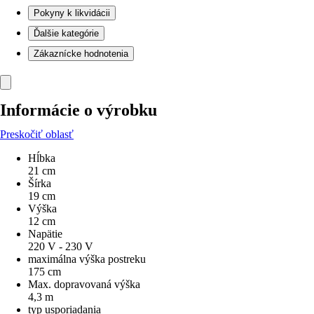
Pokyny k likvidácii
Ďalšie kategórie
Zákaznícke hodnotenia
Informácie o výrobku
Preskočiť oblasť
Hĺbka
21 cm
Šírka
19 cm
Výška
12 cm
Napätie
220 V - 230 V
maximálna výška postreku
175 cm
Max. dopravovaná výška
4,3 m
typ usporiadania