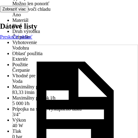
Možno len ponoriť
Odolné voči chladu
Zobraziť viac
Áno
Materiál
Dátové listy
Plast
Druh výrobku
Preskočiť oblasť
Čerpadlo
Vyhotovenie
Vodohra
Oblasť použitia
Exteriér
Použitie
Čerpanie
Vhodné pre
Voda
Maximálny prietok l/min
83,33 l/min
Maximálny prietok l/h
5 000 l/h
Prípojka na strane výstupného tlaku
3/4"
Výkon
40 W
Tlak
0 bar