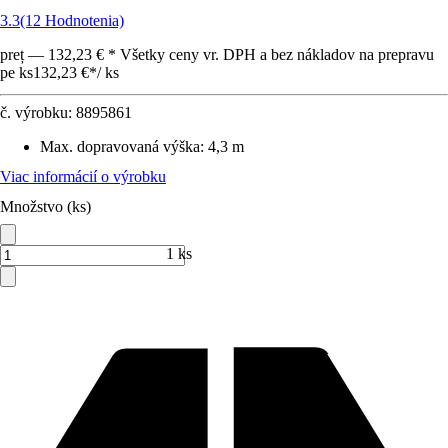
3.3
(12 Hodnotenia)
preț — 132,23 € * Všetky ceny vr. DPH a bez nákladov na prepravu
pe ks
132,23 €
*
/
ks
č. výrobku:
8895861
Max. dopravovaná výška
:
4,3 m
Viac informácií o výrobku
Množstvo (ks)
1 ks