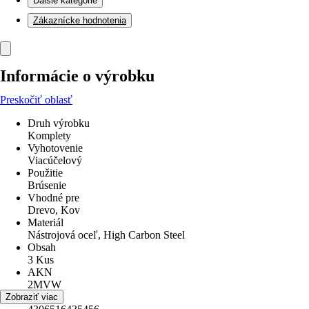
Ďalšie kategórie
Zákaznícke hodnotenia
Informácie o výrobku
Preskočiť oblasť
Druh výrobku
Komplety
Vyhotovenie
Viacúčelový
Použitie
Brúsenie
Vhodné pre
Drevo, Kov
Materiál
Nástrojová oceľ, High Carbon Steel
Obsah
3 Kus
AKN
2MVW
EAN
Zobraziť viac