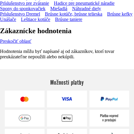
Príslušenstvo pre zváranie
Hadice pre pneumatické náradie
Spony do sponkovačiek
Miešadlá
Náhradné diely
Príslušenstvo Dremel
Brúsne kotúče, brúsne telieska
Brúsne kefky
Unášače
Leštiace kotúče
Brúsne taniere
Zákaznícke hodnotenia
Preskočiť oblasť
Hodnotenia môžu byť napísané aj od zákazníkov, ktorí tovar
preukázateľne nepoužili alebo nekúpili.
Možnosti platby