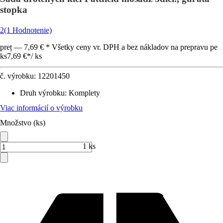
stopka
2
(1 Hodnotenie)
preț — 7,69 € * Všetky ceny vr. DPH a bez nákladov na prepravu pe
ks
7,69 €
*
/
ks
č. výrobku:
12201450
Druh výrobku
:
Komplety
Viac informácií o výrobku
Množstvo (ks)
1 ks