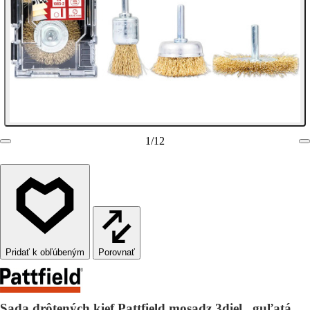
1
/
12
Porovnať
Sada drôtených kief Pattfield mosadz 3diel., guľatá