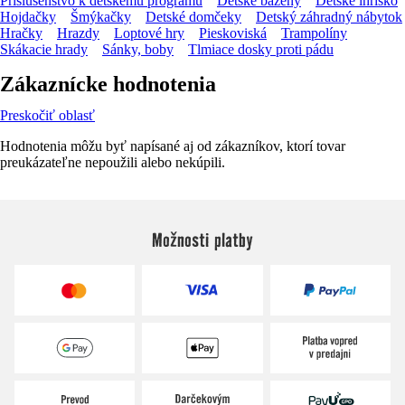
Príslušenstvo k detskému programu
Detské bazény
Detské ihrisko
Hojdačky
Šmýkačky
Detské domčeky
Detský záhradný nábytok
Hračky
Hrazdy
Loptové hry
Pieskoviská
Trampolíny
Skákacie hrady
Sánky, boby
Tlmiace dosky proti pádu
Zákaznícke hodnotenia
Preskočiť oblasť
Hodnotenia môžu byť napísané aj od zákazníkov, ktorí tovar
preukázateľne nepoužili alebo nekúpili.
Možnosti platby