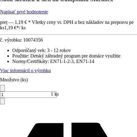
Napísať prvé hodnotenie
preț — 1,19 € * Všetky ceny vr. DPH a bez nákladov na prepravu pe
ks
1,19 €
*
/
ks
č. výrobku:
10074356
Odporúčaný vek
:
3 - 12 rokov
Použitie
:
Detský záhradný program pre domáce využitie
Normy/Certifikáty
:
EN71-1-2-3, EN71-14
Viac informácií o výrobku
Množstvo (ks)
1 ks