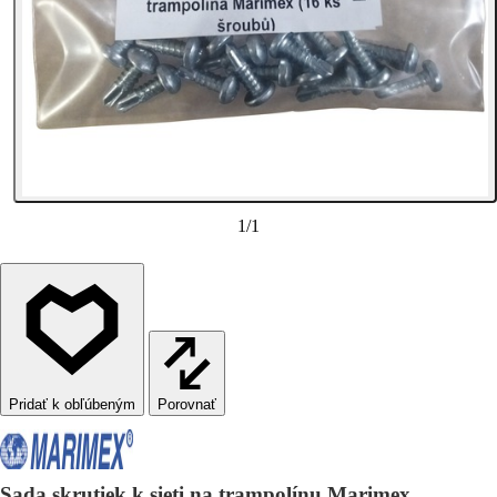
1
/
1
Porovnať
Sada skrutiek k sieti na trampolínu Marimex