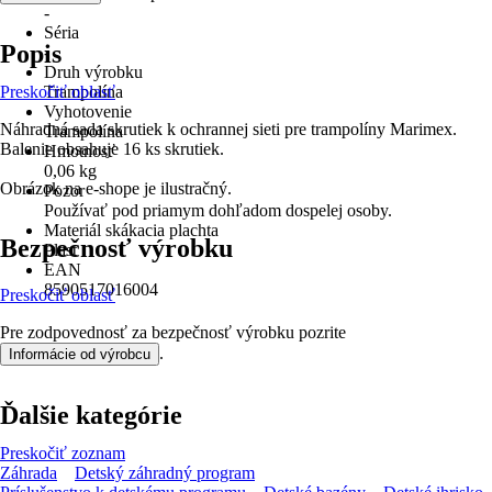
-
Séria
Popis
-
Druh výrobku
Preskočiť oblasť
Trampolína
Vyhotovenie
Náhradná sada skrutiek k ochrannej sieti pre trampolíny Marimex.
Trampolína
Balenie obsahuje 16 ks skrutiek.
Hmotnosť
0,06 kg
Obrázok na e-shope je ilustračný.
Pozor
Používať pod priamym dohľadom dospelej osoby.
Materiál skákacia plachta
Bezpečnosť výrobku
Plast
EAN
8590517016004
Preskočiť oblasť
Pre zodpovednosť za bezpečnosť výrobku pozrite
.
Informácie od výrobcu
Ďalšie kategórie
Preskočiť zoznam
Záhrada
Detský záhradný program