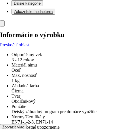
Ďalšie kategórie
Zákaznícke hodnotenia
Informácie o výrobku
Preskočiť oblasť
Odporúčaný vek
3 - 12 rokov
Materiál rámu
Oceľ
Max. nosnosť
1 kg
Základná farba
Čierna
Tvar
Obdĺžnikový
Použitie
Detský záhradný program pre domáce využitie
Normy/Certifikáty
EN71-1-2-3, EN71-14
bezpečnostné upozornenie
Zobraziť viac