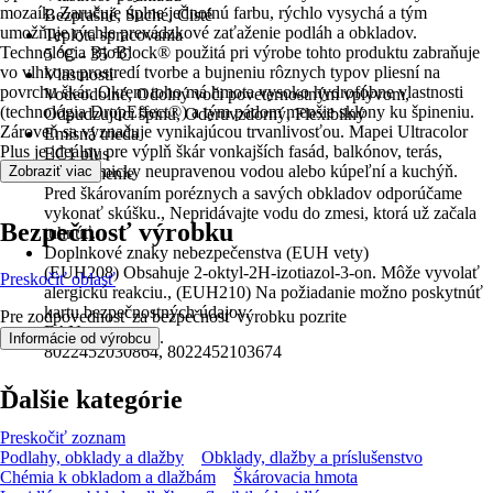
mozaík. Zaručuje úplne jednotnú farbu, rýchlo vysychá a tým
Bezprašné, Suché, Čisté
umožňuje rýchle prevádzkové zaťaženie podláh a obkladov.
Teplota spracovania
Technológia BioBlock® použitá pri výrobe tohto produktu zabraňuje
5 °C - 35 °C
vo vlhkom prostredí tvorbe a bujneniu rôznych typov pliesní na
Vlastnosti
povrchu škár. Okrem toho má hmota vysoko hydrofóbne vlastnosti
Vodeodolné, Odolný voči poveternostným vplyvom,
(technológia DropEffect®) a tým pádom menšie sklony ku špineniu.
Odpudzujúci špinu, Oderuvzdorný, Flexibilný
Zároveň sa vyznačuje vynikajúcou trvanlivosťou. Mapei Ultracolor
Emisná trieda
Plus je ideálny pre výplň škár vonkajších fasád, balkónov, terás,
EC1 plus
bazénov s chemicky neupravenou vodou alebo kúpeľní a kuchýň.
Zobraziť viac
Upozornenie
Pred škárovaním poréznych a savých obkladov odporúčame
vykonať skúšku., Nepridávajte vodu do zmesi, ktorá už začala
Bezpečnosť výrobku
tuhnúť.
Doplnkové znaky nebezpečenstva (EUH vety)
(EUH208) Obsahuje 2-oktyl-2H-izotiazol-3-on. Môže vyvolať
Preskočiť oblasť
alergickú reakciu., (EUH210) Na požiadanie možno poskytnúť
kartu bezpečnostných údajov.
Pre zodpovednosť za bezpečnosť výrobku pozrite
EAN
.
Informácie od výrobcu
8022452030864, 8022452103674
Ďalšie kategórie
Preskočiť zoznam
Podlahy, obklady a dlažby
Obklady, dlažby a príslušenstvo
Chémia k obkladom a dlažbám
Škárovacia hmota