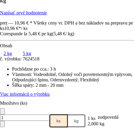
kg
Napísať prvé hodnotenie
preț — 10,96 € * Všetky ceny vr. DPH a bez nákladov na prepravu pe
ks
10,96 €
*
/
ks
Corespunde la 5,48 € pe kg
(
5,48 €
/
kg
)
Obsah
2 kg
5 kg
č. výrobku:
7624518
Pochôdzne po cca.
:
3 h
Vlastnosti
:
Vodeodolné, Odolný voči poveternostným vplyvom,
Odpudzujúci špinu, Oderuvzdorný, Flexibilný
Šířka spáry
:
2 mm - 20 mm
Viac informácií o výrobku
Množstvo (ks)
zodpovedá
1 ks
ks
kg
2,000 kg