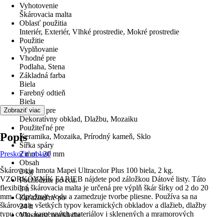
Vyhotovenie
Škárovacia malta
Oblasť použitia
Interiér, Exteriér, Vlhké prostredie, Mokré prostredie
Použitie
Vyplňovanie
Vhodné pre
Podlaha, Stena
Základná farba
Biela
Farebný odtieň
Biela
Vhodné pre
Zobraziť viac
Dekoratívny obklad, Dlažbu, Mozaiku
Použiteľné pre
Popis
Keramika, Mozaika, Prírodný kameň, Sklo
Šířka spáry
Preskočiť oblasť
2 mm - 20 mm
Obsah
Škárovacia hmota Mapei Ultracolor Plus 100 biela, 2 kg.
2 kg
VZORKOVNÍK FARIEB nájdete pod záložkou Dátové listy. Táto
Pochôdzne po cca.
flexibilná škárovacia malta je určená pre výplň škár šírky od 2 do 20
3 h
mm. Odpudzuje vodu a zamedzuje tvorbe pliesne. Používa sa na
Zaťažiteľné po
škárovanie všetkých typov keramických obkladov a dlažieb, dlažby
24 h
typu cotto, kamenných materiálov i sklenených a mramorových
Vlastnosť podkladu