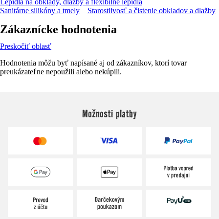
Lepidlá na obklady, dlažby a flexibilné lepidlá
Sanitárne silikóny a tmely
Starostlivosť a čistenie obkladov a dlažby
Zákaznícke hodnotenia
Preskočiť oblasť
Hodnotenia môžu byť napísané aj od zákazníkov, ktorí tovar
preukázateľne nepoužili alebo nekúpili.
Možnosti platby