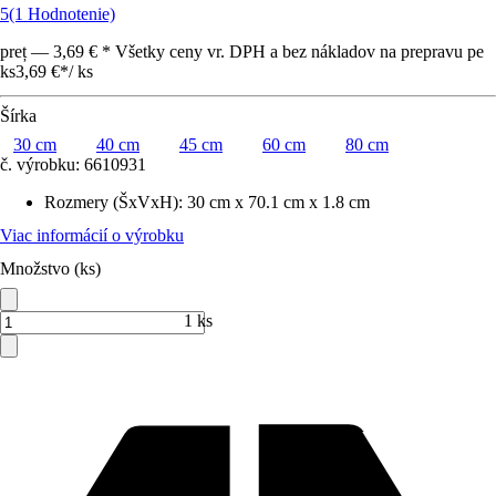
5
(1 Hodnotenie)
preț — 3,69 € * Všetky ceny vr. DPH a bez nákladov na prepravu pe
ks
3,69 €
*
/
ks
Šírka
30 cm
40 cm
45 cm
60 cm
80 cm
č. výrobku:
6610931
Rozmery (ŠxVxH)
:
30 cm x 70.1 cm x 1.8 cm
Viac informácií o výrobku
Množstvo (ks)
1 ks