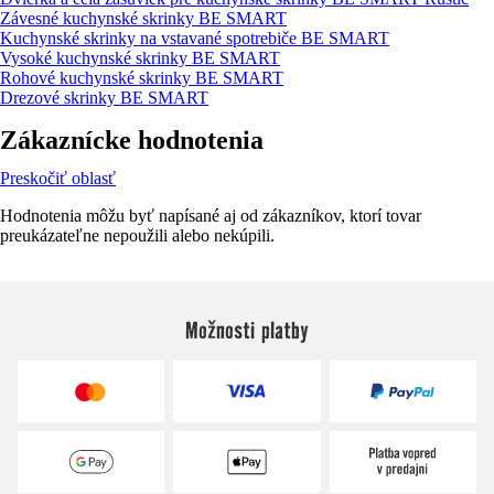
Závesné kuchynské skrinky BE SMART
Kuchynské skrinky na vstavané spotrebiče BE SMART
Vysoké kuchynské skrinky BE SMART
Rohové kuchynské skrinky BE SMART
Drezové skrinky BE SMART
Zákaznícke hodnotenia
Preskočiť oblasť
Hodnotenia môžu byť napísané aj od zákazníkov, ktorí tovar
preukázateľne nepoužili alebo nekúpili.
Možnosti platby