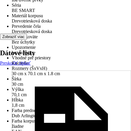
Séria
BE SMART
Materiál korpusu
Drevotriesková doska
Prevedenie čela
Drevotriesková doska
Tvar rukoväte
Zobraziť viac
Bez úchytky
Upozornenie
Dátové listy
bez úchytky
Vhodné pre priestory
Preskočiť oblasť
Kuchyňa
Rozmery (ŠxVxH)
30 cm x 70.1 cm x 1.8 cm
Šírka
30 cm
Výška
70,1 cm
Hĺbka
1,8 cm
Farba prednej časti
Dub Arlington
Farba korpusu
žiadne