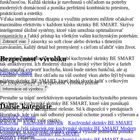
funkčnosťou. Každá skrinka je navrhnutá s ohľadom na potreby
moderných domácností a ponúka perfektnú kombináciu priestoru,
praktickosti a estetiky.
Vďaka inteligentnému dizajnu a využitiu priestoru môžete očakávať
maximálnu efektivitu v každom kúsku skrinky BE SMART. Skrýva
inteligentné úložné systémy, ktoré vám umožnia optimalizovať
organizáciu a ľahký prístup ku všetkým vašim kuchynským potrebám.
Vysoko odolné zásuvky so soft close alebo dvierka s tlmeným
Zobraziť viac
zatváraním, každý detail bol premyslený s cieľom uľahčiť vám život.
Bezpečnosť výrobku
Ale nielen praktickosť je to, čo robí kuchynské skrinky BE SMART
tak atraktívnymi. Ich moderný dizajn a široký výber štýlov a farieb
vám umožní vytvoriť kuchyňu, ktorá bude nielen funkčná, ale aj
Preskočiť oblasť
vizuálne oslnivá. Bez ohľadu na váš osobný vkus alebo štýl bývania
nájdete skrinky BE SMART, ktoré budú skvele ladiť s celkovým
Pre zodpovednosť za bezpečnosť výrobku pozrite
dizajnom vašej kuchyne.
.
Informácie od výrobcu
Prestaňte sa trápiť neefektívnym usporiadaním kuchynského priestoru
a vyberte si kuchynské skrinky BE SMART, ktoré vám ponúkajú
Ďalšie kategórie
najmodernejšie a inteligentné riešenie. Sú k dispozícii v predajniach
Hornbach, kde vám náš odborný personál ochotne poradí s výberom a
Preskočiť zoznam
odpovie na všetky vaše otázky.
Kuchyňa
Kuchynský nábytok
Kuchynské skrinky BE SMART
Dvierka a čelá zásuviek pre kuchynské skrinky BE SMART Modern
Objednajte si kuchynské skrinky online a využite jedinečnú ponuku
Spodné kuchynské skrinky BE SMART
dopravy zadarmo.
Dvierka a čelá zásuviek pre kuchynské skrinky BE SMART Rustic