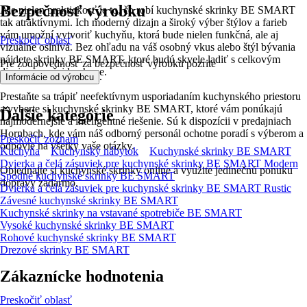
Bezpečnosť výrobku
Ale nielen praktickosť je to, čo robí kuchynské skrinky BE SMART
tak atraktívnymi. Ich moderný dizajn a široký výber štýlov a farieb
vám umožní vytvoriť kuchyňu, ktorá bude nielen funkčná, ale aj
Preskočiť oblasť
vizuálne oslnivá. Bez ohľadu na váš osobný vkus alebo štýl bývania
nájdete skrinky BE SMART, ktoré budú skvele ladiť s celkovým
Pre zodpovednosť za bezpečnosť výrobku pozrite
dizajnom vašej kuchyne.
.
Informácie od výrobcu
Prestaňte sa trápiť neefektívnym usporiadaním kuchynského priestoru
a vyberte si kuchynské skrinky BE SMART, ktoré vám ponúkajú
Ďalšie kategórie
najmodernejšie a inteligentné riešenie. Sú k dispozícii v predajniach
Hornbach, kde vám náš odborný personál ochotne poradí s výberom a
Preskočiť zoznam
odpovie na všetky vaše otázky.
Kuchyňa
Kuchynský nábytok
Kuchynské skrinky BE SMART
Dvierka a čelá zásuviek pre kuchynské skrinky BE SMART Modern
Objednajte si kuchynské skrinky online a využite jedinečnú ponuku
Spodné kuchynské skrinky BE SMART
dopravy zadarmo.
Dvierka a čelá zásuviek pre kuchynské skrinky BE SMART Rustic
Závesné kuchynské skrinky BE SMART
Kuchynské skrinky na vstavané spotrebiče BE SMART
Vysoké kuchynské skrinky BE SMART
Rohové kuchynské skrinky BE SMART
Drezové skrinky BE SMART
Zákaznícke hodnotenia
Preskočiť oblasť