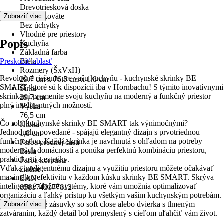
Drevotriesková doska
Tvar rukoväte
Zobraziť viac
Bez úchytky
Vhodné pre priestory
Popis
Kuchyňa
Základná farba
Preskočiť oblasť
Biela
Rozmery (ŠxVxH)
Revolučné riešenie pre vašu kuchyňu - kuchynské skrinky BE
29.7 cm x 76.5 cm x 1.8 cm
SMART, ktoré sú k dispozícii iba v Hornbachu! S týmito inovatívnymi
Šírka
skrinkami premeníte svoju kuchyňu na moderný a funkčný priestor
29,7 cm
plný inteligentných možností.
Výška
76,5 cm
Čo robí kuchynské skrinky BE SMART tak výnimočnými?
Hĺbka
Jednoducho povedané - spájajú elegantný dizajn s prvotriednou
1,8 cm
funkčnosťou. Každá skrinka je navrhnutá s ohľadom na potreby
Farba prednej časti
moderných domácností a ponúka perfektnú kombináciu priestoru,
Biela
praktickosti a estetiky.
Farba korpusu
Vďaka inteligentnému dizajnu a využitiu priestoru môžete očakávať
žiadne
maximálnu efektivitu v každom kúsku skrinky BE SMART. Skrýva
EAN
inteligentné úložné systémy, ktoré vám umožnia optimalizovať
8581743177812
organizáciu a ľahký prístup ku všetkým vašim kuchynským potrebám.
Vysoko odolné zásuvky so soft close alebo dvierka s tlmeným
Zobraziť viac
zatváraním, každý detail bol premyslený s cieľom uľahčiť vám život.