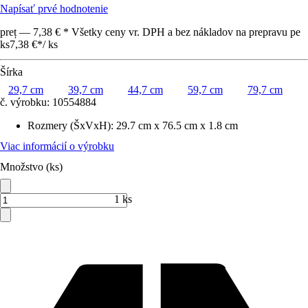
Napísať prvé hodnotenie
preț — 7,38 € * Všetky ceny vr. DPH a bez nákladov na prepravu pe
ks
7,38 €
*
/
ks
Šírka
29,7 cm
39,7 cm
44,7 cm
59,7 cm
79,7 cm
č. výrobku:
10554884
Rozmery (ŠxVxH)
:
29.7 cm x 76.5 cm x 1.8 cm
Viac informácií o výrobku
Množstvo (ks)
1 ks