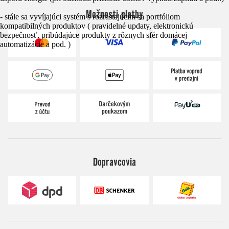
Možnosti platby
- stále sa vyvíjajúci systém s rozrastajúcim sa portfóliom
kompatibilných produktov ( pravidelné updaty, elektronickú
bezpečnosť, pribúdajúce produkty z rôznych sfér domácej
automatizácie a pod. )
Dopravcovia