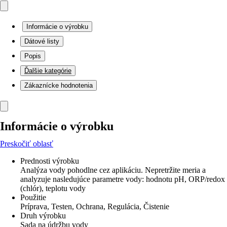
Informácie o výrobku
Dátové listy
Popis
Ďalšie kategórie
Zákaznícke hodnotenia
Informácie o výrobku
Preskočiť oblasť
Prednosti výrobku
Analýza vody pohodlne cez aplikáciu. Nepretržite meria a
analyzuje nasledujúce parametre vody: hodnotu pH, ORP/redox
(chlór), teplotu vody
Použitie
Príprava, Testen, Ochrana, Regulácia, Čistenie
Druh výrobku
Sada na údržbu vody