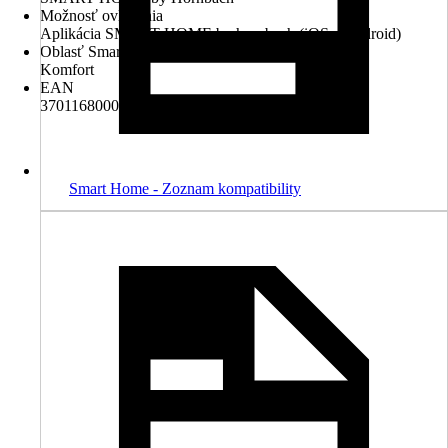
Možnosť ovládania
Aplikácia SMART HOME by hornbach (iOS a Android)
Oblasť Smart Home
Komfort
EAN
3701168000105
Smart Home - Zoznam kompatibility