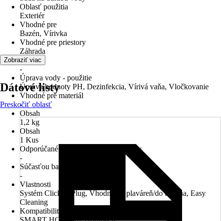
Oblasť použitia
Exteriér
Vhodné pre
Bazén, Vírivka
Vhodné pre priestory
Záhrada
Forma
Zobraziť viac
-
Úprava vody - použitie
Dátové listy
Úprava hodnoty PH, Dezinfekcia, Vírivá vaňa, Vločkovanie
Vhodné pre materiál
Preskočiť oblasť
-
Obsah
1,2 kg
Obsah
1 Kus
Odporúčané dávkovanie na 10m³ vody
-
Súčasťou balenia
-
Vlastnosti
Systém Click & Plug, Vhodný na plaváreň/do bazéna, Easy
Cleaning
Kompatibilita
SMART HOME by Hornbach