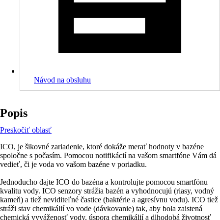
Návod na obsluhu
Popis
Preskočiť oblasť
ICO, je šikovné zariadenie, ktoré dokáže merať hodnoty v bazéne
spoločne s počasím. Pomocou notifikácií na vašom smartfóne Vám dá
vedieť, či je voda vo vašom bazéne v poriadku.
Jednoducho dajte ICO do bazéna a kontrolujte pomocou smartfónu
kvalitu vody. ICO senzory strážia bazén a vyhodnocujú (riasy, vodný
kameň) a tiež neviditeľné častice (baktérie a agresívnu vodu). ICO tiež
stráži stav chemikálií vo vode (dávkovanie) tak, aby bola zaistená
chemická vyváženosť vody, úspora chemikálií a dlhodobá životnosť