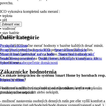
povrchu.
ICO vykonáva kompletnú sadu meraní :
• teplota
• pH
• ORP
Zobraziť viac
• vodivosť
• stav batérie
Ďalšie kategórie
• signál Wi-Fi (Sigfox)
Po zapnutí ICO začne merať hodnoty v bazéne každých desať minút.
Preskočiť zoznam
Po uplynutí jednej hodiny sa ICO prepne na štandardný režim.
Smart Home systémy a zariadenia
Smart Home Záhrada
Meranie bude prebiehať raz za hodinu. Namerané hodnoty sú
Smart Home štartovacie sady a hubs
Smart Home domácnosť
bezdrôtovo prenesené na Ondilo server, kde dôjde k analýze a ich
Smart Home osvetlenie
Smart Home ovládanie vykurovania domu
vyhodnoteniu.
Smart Home zabezpečenie domácnosti
Zákaznícke hodnotenia
Čo získate integráciou do systému Smart Home by hornbach resp.
kúpou systému?
Preskočiť oblasť
Hodnotenia môžu byť napísané aj od zákazníkov, ktorí tovar
- možnosť kombinovania s inými smart produktmi a tým vylepšením
preukázateľne nepoužili alebo nekúpili.
domácej automatizácie
- možnosť nastavenia osobných denných rutín pre ešte vyšší komfort a
úsporu energie (pri odchode/príchode domov vypnutí/zapnutí a pod..)