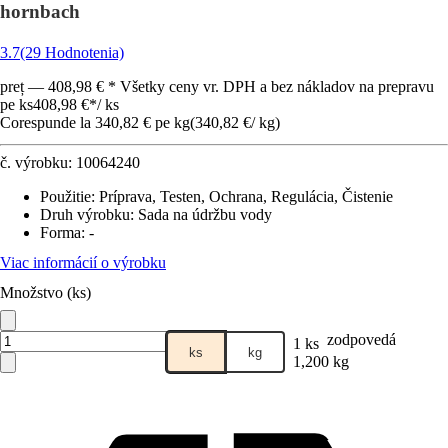
hornbach
3.7
(29 Hodnotenia)
preț — 408,98 € * Všetky ceny vr. DPH a bez nákladov na prepravu
pe ks
408,98 €
*
/
ks
Corespunde la 340,82 € pe kg
(
340,82 €
/
kg
)
č. výrobku:
10064240
Použitie
:
Príprava, Testen, Ochrana, Regulácia, Čistenie
Druh výrobku
:
Sada na údržbu vody
Forma
:
-
Viac informácií o výrobku
Množstvo (ks)
zodpovedá
1 ks
ks
kg
1,200 kg