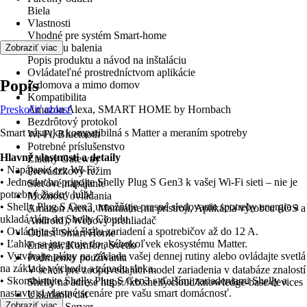
Biela
Vlastnosti
Vhodné pre systém Smart-home
Súčasťou balenia
Zobraziť viac
Popis produktu a návod na inštaláciu
Ovládateľné prostredníctvom aplikácie
Popis
Z domova a mimo domov
Kompatibilita
Preskočiť oblasť
Amazon Alexa, SMART HOME by Hornbach
Bezdrôtový protokol
Smart zásuvka kompatibilná s Matter a meraním spotreby
Wi-Fi, Bluetooth
Potrebné príslušenstvo
Hlavné vlastnosti a detaily
Žiadny Gateway
• Napájanie cez Wi-Fi
Prevádzkový režim
• Jednoducho pripojte Shelly Plug S Gen3 k vašej Wi-Fi sieti – nie je
Sieťové napájanie
potrebný žiadny húb!
Možnosť ovládania
• Shelly Plug S Gen3 umožňuje presné sledovanie spotreby energie a
Amazon Alexa, Manuálne na prístroji, Aplikácia výrobcu (iOS a
ukladá dáta do Shelly Cloudu.
Android), Webový prehliadač
• Ovládajte širokú škálu zariadení a spotrebičov až do 12 A.
Oblasť Smart Home
• Ľahko sa integruje do akéhokoľvek ekosystému Matter.
Energia, Komfort, Svetlo
• Vytvárajte plány na základe vašej dennej rutiny alebo ovládajte svetlá
Podmienky používania
na základe východu a západu slnka.
V sekcii pre zodpovedajúci model zariadenia v databáze znalostí
• Skombinujte Shelly Plug S Gen3 s ďalšími zariadeniami Shelly a
Shelly na adrese https://kb.shelly.cloud/knowledge-base/devices
nastavte si vlastné scenáre pre vašu smart domácnosť.
Ukladanie dát
Zobraziť viac
Gerät & Server