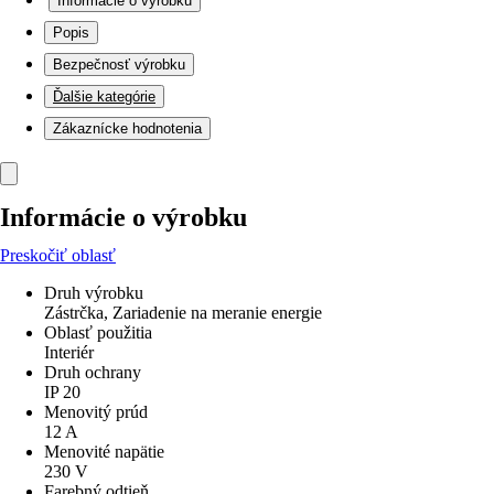
Informácie o výrobku
Popis
Bezpečnosť výrobku
Ďalšie kategórie
Zákaznícke hodnotenia
Informácie o výrobku
Preskočiť oblasť
Druh výrobku
Zástrčka, Zariadenie na meranie energie
Oblasť použitia
Interiér
Druh ochrany
IP 20
Menovitý prúd
12 A
Menovité napätie
230 V
Farebný odtieň