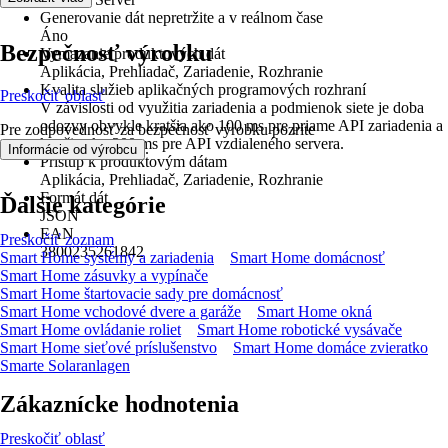
Generovanie dát nepretržite a v reálnom čase
Áno
Bezpečnosť výrobku
Vymazanie produktových dát
Aplikácia, Prehliadač, Zariadenie, Rozhranie
Kvalita služieb aplikačných programových rozhraní
Preskočiť oblasť
V závislosti od využitia zariadenia a podmienok siete je doba
odozvy obvykle kratšia ako 100 ms pre priame API zariadenia a
Pre zodpovednosť za bezpečnosť výrobku pozrite
kratšia ako 300 ms pre API vzdialeného servera.
.
Informácie od výrobcu
Prístup k produktovým dátam
Aplikácia, Prehliadač, Zariadenie, Rozhranie
Formát dát
Ďalšie kategórie
JSON
EAN
Preskočiť zoznam
3800235261842
Smart Home systémy a zariadenia
Smart Home domácnosť
Smart Home zásuvky a vypínače
Smart Home štartovacie sady pre domácnosť
Smart Home vchodové dvere a garáže
Smart Home okná
Smart Home ovládanie roliet
Smart Home robotické vysávače
Smart Home sieťové príslušenstvo
Smart Home domáce zvieratko
Smarte Solaranlagen
Zákaznícke hodnotenia
Preskočiť oblasť