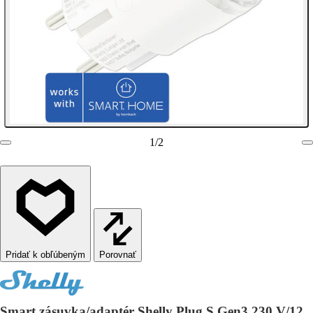
1
/
2
Porovnať
Smart zásuvka/adaptér Shelly Plug S Gen3 230 V/12