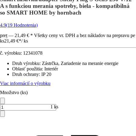
A s funkciou merania spotreby, biela - kompatibilná
so SMART HOME by hornbach
4.9
(19 Hodnotenia)
preț — 21,49 € * Všetky ceny vr. DPH a bez nákladov na prepravu pe
ks
21,49 €
*
/
ks
č. výrobku:
12341078
Druh výrobku
:
Zástrčka, Zariadenie na meranie energie
Oblasť použitia
:
Interiér
Druh ochrany
:
IP 20
Viac informácií o výrobku
Množstvo (ks)
1 ks