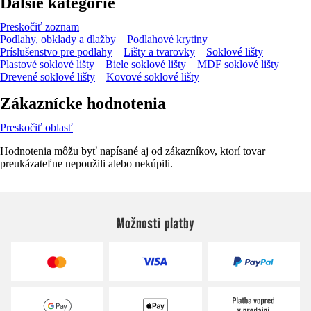
Ďalšie kategórie
Preskočiť zoznam
Podlahy, obklady a dlažby
Podlahové krytiny
Príslušenstvo pre podlahy
Lišty a tvarovky
Soklové lišty
Plastové soklové lišty
Biele soklové lišty
MDF soklové lišty
Drevené soklové lišty
Kovové soklové lišty
Zákaznícke hodnotenia
Preskočiť oblasť
Hodnotenia môžu byť napísané aj od zákazníkov, ktorí tovar
preukázateľne nepoužili alebo nekúpili.
Možnosti platby