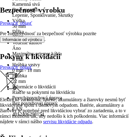
Kamenná sivá
Bezpečnosť výrobku
Druh montáže
Lepenie, Sponkovanie, Skrutky
Výška
Preskočiť oblasť
50 mm
Dĺžka
Pre zodpovednosť za bezpečnosť výrobku pozrite
2 500 mm
.
Informácie od výrobcu
Vedenie káblov
Áno
Maximálny priemer kábla
Pokyny k likvidácii
8 mm
Hrúbka vrstvy
Preskočiť oblasť
0 mm - 18 mm
Hrúbka
22 mm
Informácie o likvidácii
Riaďte sa pokynmi na likvidáciu
Povrch/povrchová úprava
Elektrické zariadenia, batérie, akumulátory a žiarovky nesmú byť
Bez povrchovej úpravy
likvidované spolu s domovým odpadom. Batérie, akumulátory a
EAN
žiarovky je potrebné pred likvidáciou vybrať zo zariadenia, a to v
4012406298154
rámci možností tak, aby nedošlo k ich poškodeniu. Viac informácií
nájdete v rámci nášho
servisu likvidácie odpadu
.