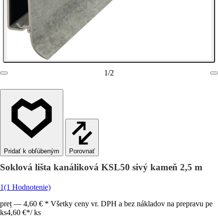
1
/
2
Porovnať
Soklová lišta kanáliková KSL50 sivý kameň 2,5 m
1
(1 Hodnotenie)
preț — 4,60 € * Všetky ceny vr. DPH a bez nákladov na prepravu pe
ks
4,60 €
*
/
ks