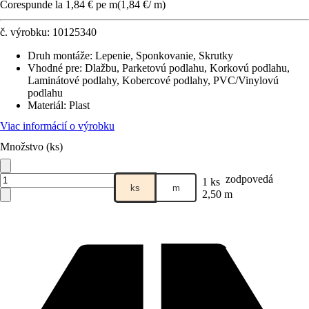
Corespunde la 1,84 € pe m
(
1,84 €
/
m
)
č. výrobku:
10125340
Druh montáže
:
Lepenie, Sponkovanie, Skrutky
Vhodné pre
:
Dlažbu, Parketovú podlahu, Korkovú podlahu,
Laminátové podlahy, Kobercové podlahy, PVC/Vinylovú
podlahu
Materiál
:
Plast
Viac informácií o výrobku
Množstvo (ks)
zodpovedá
1 ks
ks
m
2,50 m