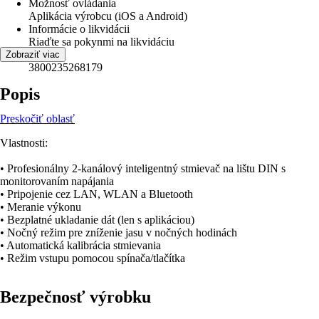
Možnosť ovládania
Aplikácia výrobcu (iOS a Android)
Informácie o likvidácii
Riaďte sa pokynmi na likvidáciu
EAN
Zobraziť viac
3800235268179
Popis
Preskočiť oblasť
Vlastnosti:
• Profesionálny 2-kanálový inteligentný stmievač na lištu DIN s
monitorovaním napájania
• Pripojenie cez LAN, WLAN a Bluetooth
• Meranie výkonu
• Bezplatné ukladanie dát (len s aplikáciou)
• Nočný režim pre zníženie jasu v nočných hodinách
• Automatická kalibrácia stmievania
• Režim vstupu pomocou spínača/tlačítka
Bezpečnosť výrobku