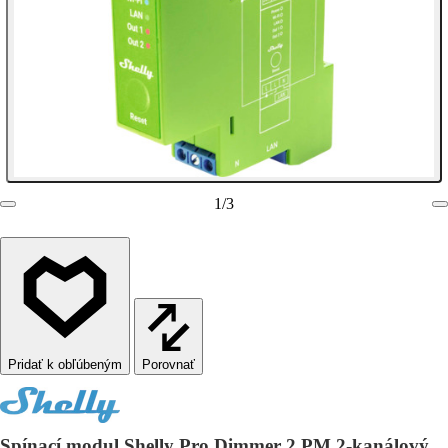
1
/
3
Porovnať
Spínací modul Shelly Pro Dimmer 2 PM 2-kanálový