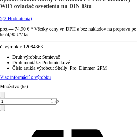
WiFi ovládač osvetlenia na DIN lištu
5
(2 Hodnotenia)
preț — 74,90 € * Všetky ceny vr. DPH a bez nákladov na prepravu pe
ks
74,90 €
*
/
ks
č. výrobku:
12084363
Druh výrobku
:
Stmievač
Druh montáže
:
Podomietkové
Číslo artikla výrobcu
:
Shelly_Pro_Dimmer_2PM
Viac informácií o výrobku
Množstvo (ks)
1 ks