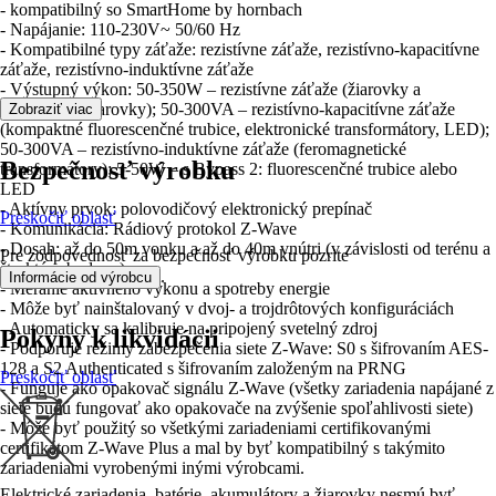
- kompatibilný so SmartHome by hornbach
- Napájanie: 110-230V~ 50/60 Hz
- Kompatibilné typy záťaže: rezistívne záťaže, rezistívno-kapacitívne
záťaže, rezistívno-induktívne záťaže
- Výstupný výkon: 50-350W – rezistívne záťaže (žiarovky a
halogénové žiarovky); 50-300VA – rezistívno-kapacitívne záťaže
Zobraziť viac
(kompaktné fluorescenčné trubice, elektronické transformátory, LED);
50-300VA – rezistívno-induktívne záťaže (feromagnetické
Bezpečnosť výrobku
transformátory); 5-50W – s Bypass 2: fluorescenčné trubice alebo
LED
- Aktívny prvok: polovodičový elektronický prepínač
Preskočiť oblasť
- Komunikácia: Rádiový protokol Z-Wave
- Dosah: až do 50m vonku a až do 40m vnútri (v závislosti od terénu a
Pre zodpovednosť za bezpečnosť výrobku pozrite
štruktúry budovy)
.
Informácie od výrobcu
- Meranie aktívneho výkonu a spotreby energie
- Môže byť nainštalovaný v dvoj- a trojdrôtových konfiguráciách
- Automaticky sa kalibruje na pripojený svetelný zdroj
Pokyny k likvidácii
- Podporuje režimy zabezpečenia siete Z-Wave: S0 s šifrovaním AES-
128 a S2 Authenticated s šifrovaním založeným na PRNG
Preskočiť oblasť
- Funguje ako opakovač signálu Z-Wave (všetky zariadenia napájané z
siete budú fungovať ako opakovače na zvýšenie spoľahlivosti siete)
- Môže byť použitý so všetkými zariadeniami certifikovanými
certifikátom Z-Wave Plus a mal by byť kompatibilný s takýmito
zariadeniami vyrobenými inými výrobcami.
Elektrické zariadenia, batérie, akumulátory a žiarovky nesmú byť