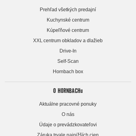
Prehľad všetkých predajní
Kuchynské centrum
Kúpeľňové centrum
XXL centrum obkladov a dlažieb
Drive-In
Self-Scan
Hornbach box
O HORNBACHu
Aktuálne pracovné ponuky
O nás
Údaje o prevádzkovateľovi
Záruka trvale najnižších cien