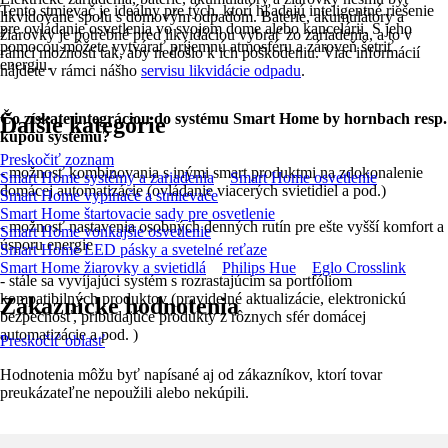
Tento stmievač je ideálny pre tých, ktorí hľadajú inteligentné riešenie
likvidované spolu s domovým odpadom. Batérie, akumulátory a
pre ovládanie osvetlenia vo svojom dome alebo kancelárii. S jeho
žiarovky je potrebné pred likvidáciou vybrať zo zariadenia, a to v
pomocou môžete vytvárať príjemnú atmosféru a zároveň šetriť
rámci možností tak, aby nedošlo k ich poškodeniu. Viac informácií
energiu.
nájdete v rámci nášho
servisu likvidácie odpadu
.
Čo získate integráciou do systému Smart Home by hornbach resp.
Ďalšie kategórie
kúpou systému?
Preskočiť zoznam
- možnosť kombinovania s inými smart produktmi na zdokonalenie
Smart Home systémy a zariadenia
Smart Home osvetlenie
domácej automatizácie (ovládanie viacerých svietidiel a pod.)
Smart Home vypínače a stmievače
Smart Home štartovacie sady pre osvetlenie
- možnosť nastavenia osobných denných rutín pre ešte vyšší komfort a
Smart Home vonkajšie osvetlenie
úsporu energie
Smart Home LED pásky a svetelné reťaze
Smart Home žiarovky a svietidlá
Philips Hue
Eglo Crosslink
- stále sa vyvíjajúci systém s rozrastajúcim sa portfóliom
kompatibilných produktov (pravidelné aktualizácie, elektronickú
Zákaznícke hodnotenia
bezpečnosť, pribúdajúce produkty z rôznych sfér domácej
automatizácie a pod. )
Preskočiť oblasť
Hodnotenia môžu byť napísané aj od zákazníkov, ktorí tovar
preukázateľne nepoužili alebo nekúpili.