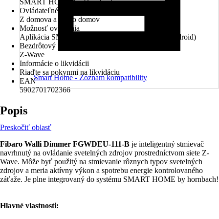
SMART HOME by Hornbach
Ovládateľné prostredníctvom aplikácie
Z domova a mimo domov
Možnosť ovládania
Aplikácia SMART HOME by hornbach (iOS a Android)
Bezdrôtový protokol
Z-Wave
Informácie o likvidácii
Riaďte sa pokynmi na likvidáciu
Smart Home - Zoznam kompatibility
EAN
5902701702366
Popis
Preskočiť oblasť
Fibaro Walli Dimmer FGWDEU-111-B
je inteligentný stmievač
navrhnutý na ovládanie svetelných zdrojov prostredníctvom siete Z-
Wave. Môže byť použitý na stmievanie rôznych typov svetelných
zdrojov a meria aktívny výkon a spotrebu energie kontrolovaného
záťaže. Je plne integrovaný do systému SMART HOME by hornbach!
Hlavné vlastnosti: