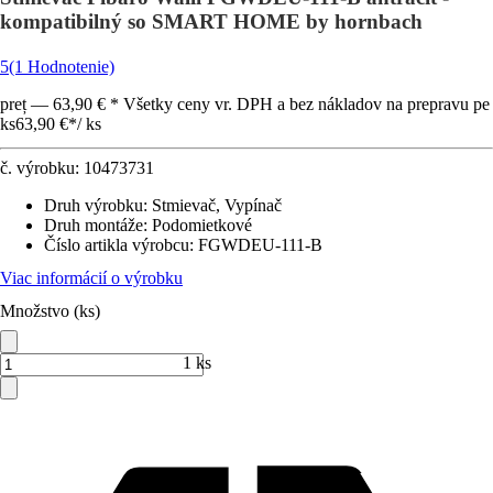
kompatibilný so SMART HOME by hornbach
5
(1 Hodnotenie)
preț — 63,90 € * Všetky ceny vr. DPH a bez nákladov na prepravu pe
ks
63,90 €
*
/
ks
č. výrobku:
10473731
Druh výrobku
:
Stmievač, Vypínač
Druh montáže
:
Podomietkové
Číslo artikla výrobcu
:
FGWDEU-111-B
Viac informácií o výrobku
Množstvo (ks)
1 ks