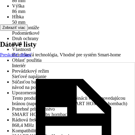
86 mm
Výška
86 mm
Hĺbka
50 mm
Druh montáže
Zobraziť viac
Podomietkové
Druh ochrany
Dátové listy
IP 20
Vlastnosti
Preskočiť oblasť
Bezdrôtová technológia, Vhodné pre systém Smart-home
Oblasť použitia
Interiér
Prevádzkový režim
Sieťové napájanie
Súčasťou balenia
návod na použitie
Upozornenie
Tento produkt funguje iba v kombinácii so zodpovedajúcou
bránou (napr. s našou bránou SMART HOME by hornbach)
Potrebné príslušenstvo
SMART HOME by hornbach Gateway
Rádiová frekvencia
868,4 MHz
Kompatibilita