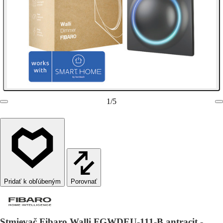
1
/
5
Porovnať
Stmievač Fibaro Walli FGWDEU-111-B antracit -