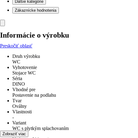
Ďalšie kategórie
Zákaznícke hodnotenia
Informácie o výrobku
Preskočiť oblasť
Druh výrobku
WC
Vyhotovenie
Stojace WC
Séria
DINO
Vhodné pre
Postavenie na podlahu
Tvar
Oválny
Vlastnosti
-
Variant
WC s plytkým splachovaním
Odpad
Zobraziť viac