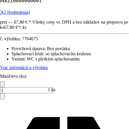
H8220000000001
3
(2 Hodnotenia)
preț — 67,80 € * Všetky ceny vr. DPH a bez nákladov na prepravu pe
ks
67,80 €
*
/
ks
č. výrobku:
7704675
Povrchová úprava
:
Bez povlaku
Splachovací kruh
:
so splachovacím kruhom
Variant
:
WC s plytkým splachovaním
Viac informácií o výrobku
Množstvo (ks)
1 ks