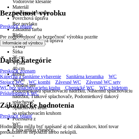
Vodorovné klesanie
Materiál
Bezpečnosť výrobku
Sanitárna keramika
Povrchová úprava
Bez povlaku
Preskočiť oblasť
Základná farba
Biela
Pre zodpovednosť za bezpečnosť výrobku pozrite
Povrch/povrchová úprava
.
Informácie od výrobcu
Lesklý
Šírka
36 cm
Ďalšie kategórie
Výška
40 cm
Preskočiť zoznam
Hĺbka
Kúpeľňa a sanitárne vybavenie
Sanitárna keramika
WC
50 cm
Stojace WC
WC kombi
Závesné WC
Závesné WC sety
Vhodné pre
WC bez splachovacieho kruhu
Chemické WC
WC s bidetom
Podomietkovú splachovaciu nádržku, Nástennú splachovaciu
Príslušenstvo k WC
nádržku, Tlakové splachovače, Podomietkový tlakový
splachovač
Zákaznícke hodnotenia
Splachovací kruh
so splachovacím kruhom
Preskočiť oblasť
Pozostáva z
WC
Hodnotenia môžu byť napísané aj od zákazníkov, ktorí tovar
Číslo artikla výrobcu
preukázateľne nepoužili alebo nekúpili.
-