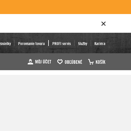
zásielky
Porovnanie tovaru
PROFI servis
Služby
Kariéra
MÔJ ÚČET
OBĽÚBENÉ
KOŠÍK