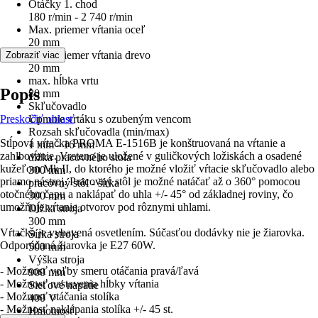
Otáčky 1. chod
180 r/min - 2 740 r/min
Max. priemer vŕtania oceľ
20 mm
Max. priemer vŕtania drevo
Zobraziť viac
20 mm
max. hĺbka vrtu
Popis
80 mm
Skľučovadlo
Preskočiť oblasť
Upnutie vrtáku s ozubeným vencom
Rozsah skľučovadla (min/max)
Stĺpová vŕtačka PROMA E-1516B je konštruovaná na vŕtanie a
1 mm - 16 mm
zahlbovanie. Vreteno je uložené v guličkových ložiskách a osadené
dĺžka pracovného stola
kužeľom Mk II, do ktorého je možné vložiť vŕtacie skľučovadlo alebo
300 mm
priamo nástroj. Pracovný stôl je možné natáčať až o 360° pomocou
pracovný stôl - šírka
otočného čapu a naklápať do uhla +/- 45° od základnej roviny, čo
300 mm
umožňuje vŕtanie otvorov pod rôznymi uhlami.
Dĺžka stroja
300 mm
Vŕtačka je vybavená osvetlením. Súčasťou dodávky nie je žiarovka.
Šírka stroja
Odporúčaná žiarovka je E27 60W.
500 mm
Výška stroja
- Možnosť voľby smeru otáčania pravá/ľavá
900 mm
- Možnosť nastavenia hĺbky vŕtania
Sieťové napätie
- Možnosť otáčania stolíka
400 V
- Možnosť naklápania stolíka +/- 45 st.
Hmotnosť