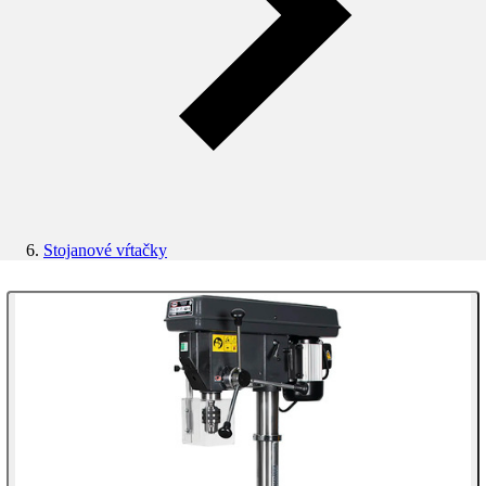
Stojanové vŕtačky