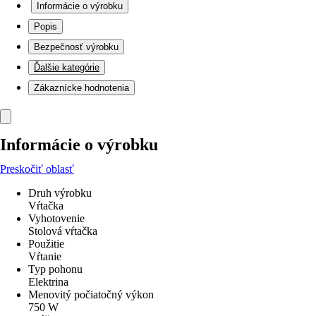
Informácie o výrobku
Popis
Bezpečnosť výrobku
Ďalšie kategórie
Zákaznícke hodnotenia
Informácie o výrobku
Preskočiť oblasť
Druh výrobku
Vŕtačka
Vyhotovenie
Stolová vŕtačka
Použitie
Vŕtanie
Typ pohonu
Elektrina
Menovitý počiatočný výkon
750 W