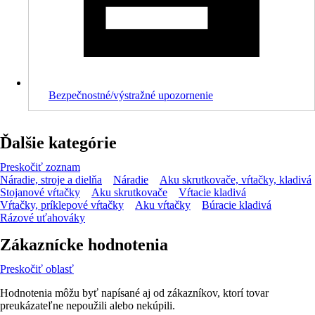
Bezpečnostné/výstražné upozornenie
Ďalšie kategórie
Preskočiť zoznam
Náradie, stroje a dielňa
Náradie
Aku skrutkovače, vŕtačky, kladivá
Stojanové vŕtačky
Aku skrutkovače
Vŕtacie kladivá
Vŕtačky, príklepové vŕtačky
Aku vŕtačky
Búracie kladivá
Rázové uťahováky
Zákaznícke hodnotenia
Preskočiť oblasť
Hodnotenia môžu byť napísané aj od zákazníkov, ktorí tovar
preukázateľne nepoužili alebo nekúpili.