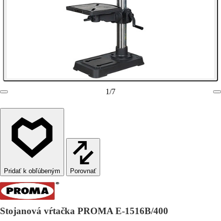
1
/
7
Porovnať
Stojanová vŕtačka PROMA E-1516B/400