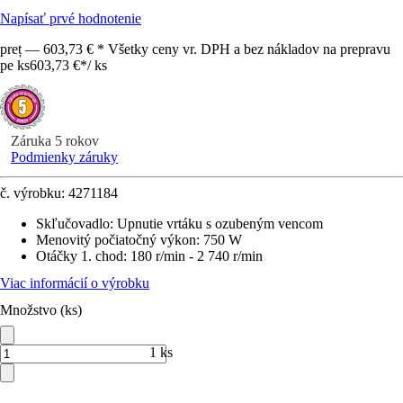
Napísať prvé hodnotenie
preț — 603,73 € * Všetky ceny vr. DPH a bez nákladov na prepravu
pe ks
603,73 €
*
/
ks
Záruka 5 rokov
Podmienky záruky
č. výrobku:
4271184
Skľučovadlo
:
Upnutie vrtáku s ozubeným vencom
Menovitý počiatočný výkon
:
750 W
Otáčky 1. chod
:
180 r/min - 2 740 r/min
Viac informácií o výrobku
Množstvo (ks)
1 ks