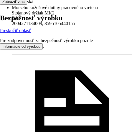
- Radiálne ložiská
Zobraziť viac
66 kg
Morseho kužeľové dutiny pracovného vretena
Stojanový držiak MK2
Bezpečnosť výrobku
EAN
2004271184009, 8595105440155
Preskočiť oblasť
Pre zodpovednosť za bezpečnosť výrobku pozrite
.
Informácie od výrobcu