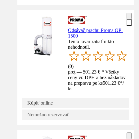
Odsávač prachu Proma OP-
1500
Tento tovar zatiaľ nikto
nehodnotil.
(
0
)
preț — 501,23 € * Všetky
ceny vr. DPH a bez nákladov
na prepravu pe ks
501,23 €
*
/
ks
Kúpiť online
Nemožno rezervovať