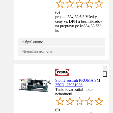
(
0
)
preț — 384,38 € * Všetky
ceny vr. DPH a bez nákladov
na prepravu pe ks
384,38 €
*
/
ks
Kúpiť online
Nemožno rezervovať
Stolný sústruh PROMA SM
350D, 25951936
Tento tovar zatiaľ nikto
nehodnotil.
(
0
)