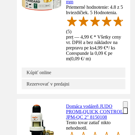
mm
Priemerné hodnotenie: 4.8 z 5
hviezdičiek. 5 Hodnotenia.
(
5
)
preț — 4,99 € * Všetky ceny
vr. DPH a bez nákladov na
prepravu pe ks
4,99 €
*
/
ks
Corespunde la 0,09 € pe
m
(
0,09 €
/
m
)
Kúpiť online
Rezervovať v predajni
Domáca vodáreň JUDO
PROMI-QUICK CONTROL
JPM-QC 2" 8150108
Tento tovar zatiaľ nikto
nehodnotil.