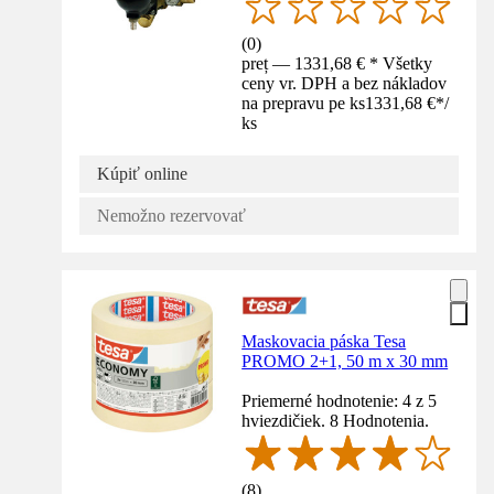
(
0
)
preț — 1331,68 € * Všetky
ceny vr. DPH a bez nákladov
na prepravu pe ks
1331,68 €
*
/
ks
Kúpiť online
Nemožno rezervovať
Maskovacia páska Tesa
PROMO 2+1, 50 m x 30 mm
Priemerné hodnotenie: 4 z 5
hviezdičiek. 8 Hodnotenia.
(
8
)