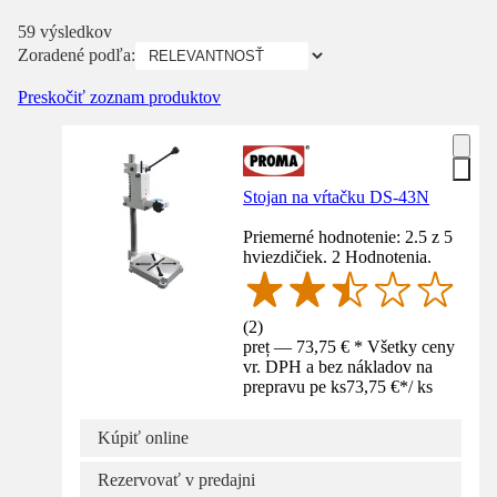
59 výsledkov
Zoradené podľa:
Preskočiť zoznam produktov
Stojan na vŕtačku DS-43N
Priemerné hodnotenie: 2.5 z 5
hviezdičiek. 2 Hodnotenia.
(
2
)
preț — 73,75 € * Všetky ceny
vr. DPH a bez nákladov na
prepravu pe ks
73,75 €
*
/
ks
Kúpiť online
Rezervovať v predajni