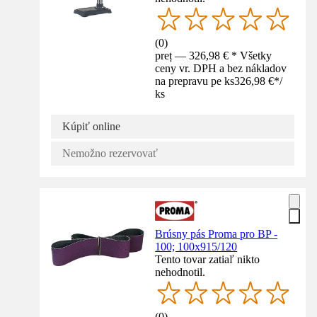
(
0
)
preț — 326,98 € * Všetky
ceny vr. DPH a bez nákladov
na prepravu pe ks
326,98 €
*
/
ks
Kúpiť online
Nemožno rezervovať
Brúsny pás Proma pro BP -
100; 100x915/120
Tento tovar zatiaľ nikto
nehodnotil.
(
0
)