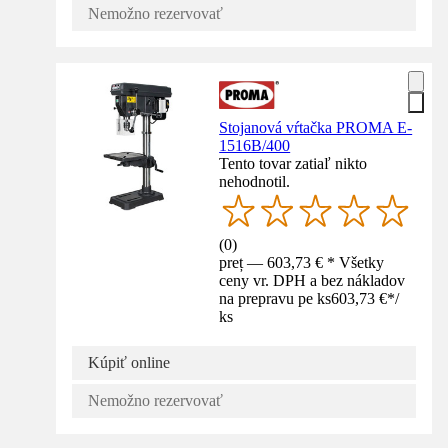
Nemožno rezervovať
Stojanová vŕtačka PROMA E-
1516B/400
Tento tovar zatiaľ nikto
nehodnotil.
(
0
)
preț — 603,73 € * Všetky
ceny vr. DPH a bez nákladov
na prepravu pe ks
603,73 €
*
/
ks
Kúpiť online
Nemožno rezervovať