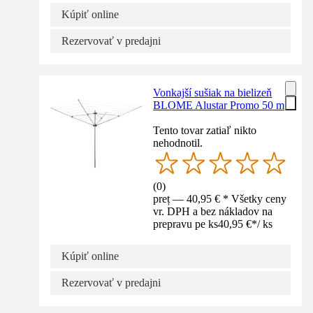
Kúpiť online
Rezervovať v predajni
Vonkajší sušiak na bielizeň
BLOME Alustar Promo 50 m
Tento tovar zatiaľ nikto
nehodnotil.
(
0
)
preț — 40,95 € * Všetky ceny
vr. DPH a bez nákladov na
prepravu pe ks
40,95 €
*
/
ks
Kúpiť online
Rezervovať v predajni