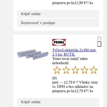
prepravu pe ks
11,99 €
*
/
ks
Kúpiť online
Rezervovať v predajni
Tyčová elektróda 2x300 mm,
2,5 kg, RUTIL
Tento tovar zatiaľ nikto
nehodnotil.
(
0
)
preț — 12,79 € * Všetky ceny
vr. DPH a bez nákladov na
prepravu pe ks
12,79 €
*
/
ks
Kúpiť online