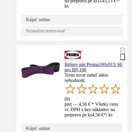
na prepravu pe ks
1145,13 €
*
/
ks
Kúpiť online
Nemožno rezervovať
Brúsny pás Proma100x915/ 60
pro BP-100
Tento tovar zatiaľ nikto
nehodnotil.
(
0
)
preț — 4,56 € * Všetky ceny
vr. DPH a bez nákladov na
prepravu pe ks
4,56 €
*
/
ks
Kúpiť online