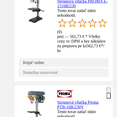
Stojanová vŕtačka PROMA E-
1516B/230
Tento tovar zatiaľ nikto
nehodnotil.
(
0
)
preț — 562,73 € * Všetky
ceny vr. DPH a bez nákladov
na prepravu pe ks
562,73 €
*
/
ks
Kúpiť online
Nemožno rezervovať
Stojanová vŕtačka Proma
PTB-16B/230V
Tento tovar zatiaľ nikto
nehodnotil.