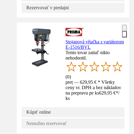
Rezervovať v predajni
Stojanová vŕtačka s variátorom
E-1516/BVL
Tento tovar zatiaľ nikto
nehodnotil.
(
0
)
preț — 629,95 € * Všetky
ceny vr. DPH a bez nákladov
na prepravu pe ks
629,95 €
*
/
ks
Kúpiť online
Nemožno rezervovať