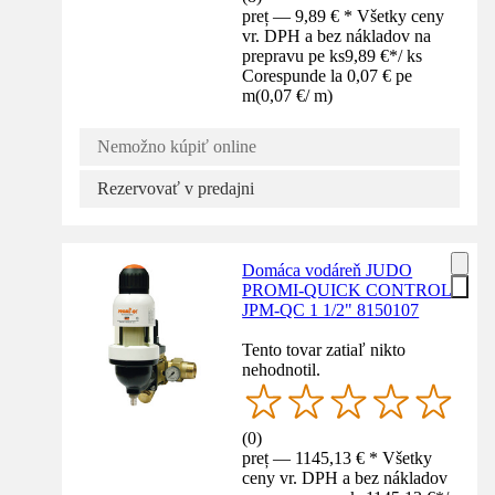
preț — 9,89 € * Všetky ceny
vr. DPH a bez nákladov na
prepravu pe ks
9,89 €
*
/
ks
Corespunde la 0,07 € pe
m
(
0,07 €
/
m
)
Nemožno kúpiť online
Rezervovať v predajni
Domáca vodáreň JUDO
PROMI-QUICK CONTROL
JPM-QC 1 1/2" 8150107
Tento tovar zatiaľ nikto
nehodnotil.
(
0
)
preț — 1145,13 € * Všetky
ceny vr. DPH a bez nákladov