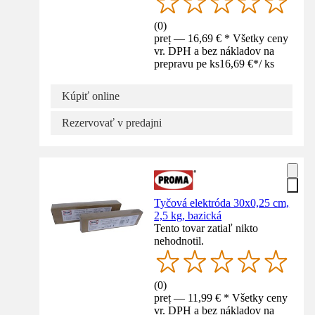
(
0
)
preț — 16,69 € * Všetky ceny
vr. DPH a bez nákladov na
prepravu pe ks
16,69 €
*
/
ks
Kúpiť online
Rezervovať v predajni
Tyčová elektróda 30x0,25 cm,
2,5 kg, bazická
Tento tovar zatiaľ nikto
nehodnotil.
(
0
)
preț — 11,99 € * Všetky ceny
vr. DPH a bez nákladov na