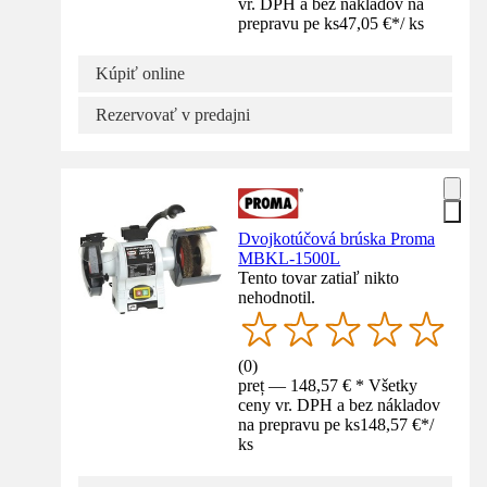
vr. DPH a bez nákladov na
prepravu pe ks
47,05 €
*
/
ks
Kúpiť online
Rezervovať v predajni
Dvojkotúčová brúska Proma
MBKL-1500L
Tento tovar zatiaľ nikto
nehodnotil.
(
0
)
preț — 148,57 € * Všetky
ceny vr. DPH a bez nákladov
na prepravu pe ks
148,57 €
*
/
ks