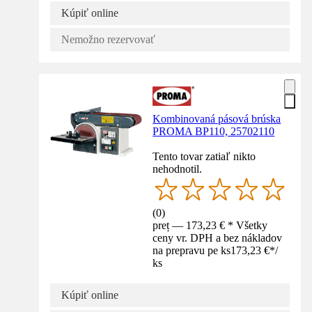
Kúpiť online
Nemožno rezervovať
Kombinovaná pásová brúska
PROMA BP110, 25702110
Tento tovar zatiaľ nikto
nehodnotil.
(
0
)
preț — 173,23 € * Všetky
ceny vr. DPH a bez nákladov
na prepravu pe ks
173,23 €
*
/
ks
Kúpiť online