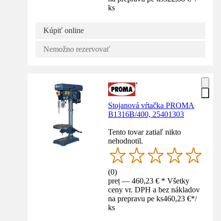
ks
Kúpiť online
Nemožno rezervovať
Stojanová vŕtačka PROMA
B1316B/400, 25401303
Tento tovar zatiaľ nikto
nehodnotil.
(
0
)
preț — 460,23 € * Všetky
ceny vr. DPH a bez nákladov
na prepravu pe ks
460,23 €
*
/
ks