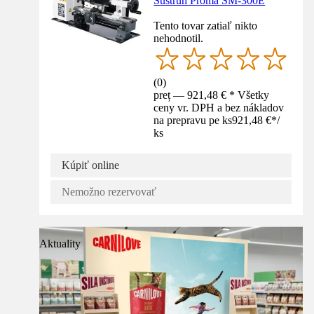
Sústruh Proma SM-300E
Tento tovar zatiaľ nikto
nehodnotil.
(
0
)
preț — 921,48 € * Všetky
ceny vr. DPH a bez nákladov
na prepravu pe ks
921,48 €
*
/
ks
Kúpiť online
Nemožno rezervovať
Aktuality