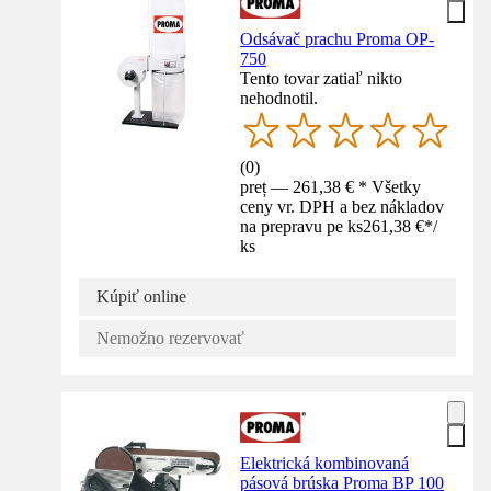
Odsávač prachu Proma OP-
750
Tento tovar zatiaľ nikto
nehodnotil.
(
0
)
preț — 261,38 € * Všetky
ceny vr. DPH a bez nákladov
na prepravu pe ks
261,38 €
*
/
ks
Kúpiť online
Nemožno rezervovať
Elektrická kombinovaná
pásová brúska Proma BP 100