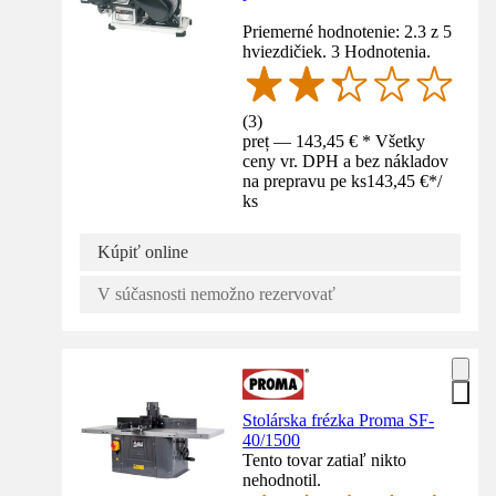
Priemerné hodnotenie: 2.3 z 5
hviezdičiek. 3 Hodnotenia.
(
3
)
preț — 143,45 € * Všetky
ceny vr. DPH a bez nákladov
na prepravu pe ks
143,45 €
*
/
ks
Kúpiť online
V súčasnosti nemožno rezervovať
Stolárska frézka Proma SF-
40/1500
Tento tovar zatiaľ nikto
nehodnotil.