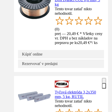
kg
Tento tovar zatiaľ nikto
nehodnotil.
(
0
)
preț — 20,49 € * Všetky ceny
vr. DPH a bez nákladov na
prepravu pe ks
20,49 €
*
/
ks
Kúpiť online
Rezervovať v predajni
Tyčová elektróda 3,2x350
mm, 5 kg, RUTIL
Tento tovar zatiaľ nikto
nehodnotil.