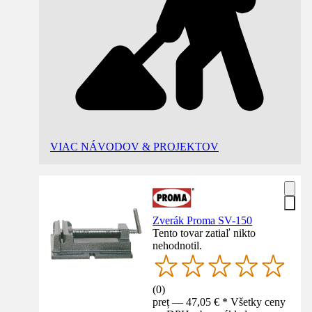
VIAC NÁVODOV & PROJEKTOV
Zverák Proma SV-150
Tento tovar zatiaľ nikto
nehodnotil.
(
0
)
preț — 47,05 € * Všetky ceny