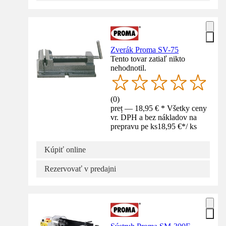
Zverák Proma SV-75
Tento tovar zatiaľ nikto
nehodnotil.
(
0
)
preț — 18,95 € * Všetky ceny
vr. DPH a bez nákladov na
prepravu pe ks
18,95 €
*
/
ks
Kúpiť online
Rezervovať v predajni