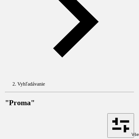
Vyhľadávanie
"Proma"
Všet