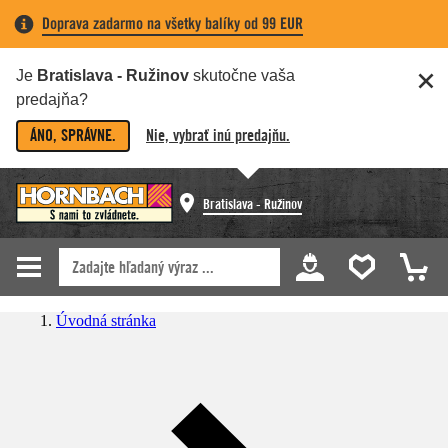
Doprava zadarmo na všetky balíky od 99 EUR
Je
Bratislava - Ružinov
skutočne vaša
predajňa?
ÁNO, SPRÁVNE.
Nie, vybrať inú predajňu.
Bratislava - Ružinov
Úvodná stránka