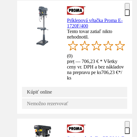
Príklepová vŕtačka Proma E-
1720F/400
Tento tovar zatiaľ nikto
nehodnotil.
(
0
)
preț — 706,23 € * Všetky
ceny vr. DPH a bez nákladov
na prepravu pe ks
706,23 €
*
/
ks
Kúpiť online
Nemožno rezervovať