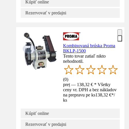
Kúpiť online
Rezervovať v predajni
Kombinovaná brúska Proma
BKLP-1500
Tento tovar zatiaľ nikto
nehodnotil.
(
0
)
preț — 138,32 € * Všetky
ceny vr. DPH a bez nákladov
na prepravu pe ks
138,32 €
*
/
ks
Kúpiť online
Rezervovať v predajni