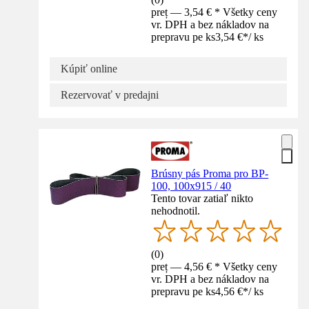
preț — 3,54 € * Všetky ceny
vr. DPH a bez nákladov na
prepravu pe ks
3,54 €
*
/
ks
Kúpiť online
Rezervovať v predajni
Brúsny pás Proma pro BP-
100, 100x915 / 40
Tento tovar zatiaľ nikto
nehodnotil.
(
0
)
preț — 4,56 € * Všetky ceny
vr. DPH a bez nákladov na
prepravu pe ks
4,56 €
*
/
ks