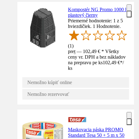
Kompostér NG Promo 1000 l
plastový čierny
Priemerné hodnotenie: 1 z 5
hviezdičiek. 1 Hodnotenie.
(
1
)
preț — 102,49 € * Všetky
ceny vr. DPH a bez nákladov
na prepravu pe ks
102,49 €
*
/
ks
Nemožno kúpiť online
Nemožno rezervovať
Maskovacia páska PROMO
Standard Tesa 50 + 5 m x 50