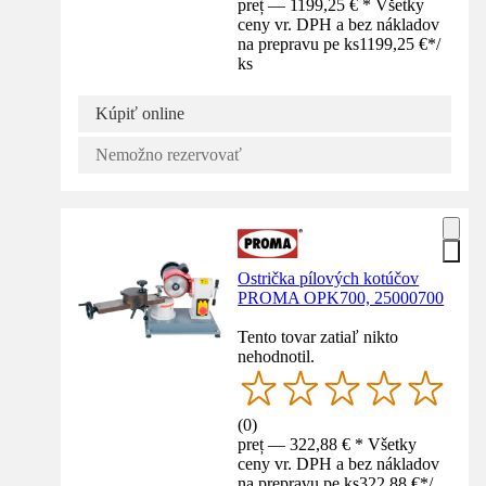
preț — 1199,25 € * Všetky
ceny vr. DPH a bez nákladov
na prepravu pe ks
1199,25 €
*
/
ks
Kúpiť online
Nemožno rezervovať
Ostrička pílových kotúčov
PROMA OPK700, 25000700
Tento tovar zatiaľ nikto
nehodnotil.
(
0
)
preț — 322,88 € * Všetky
ceny vr. DPH a bez nákladov
na prepravu pe ks
322,88 €
*
/