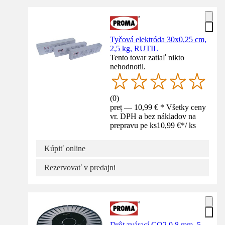
Tyčová elektróda 30x0,25 cm,
2,5 kg, RUTIL
Tento tovar zatiaľ nikto
nehodnotil.
(
0
)
preț — 10,99 € * Všetky ceny
vr. DPH a bez nákladov na
prepravu pe ks
10,99 €
*
/
ks
Kúpiť online
Rezervovať v predajni
Drôt zvárací CO2 0,8 mm, 5