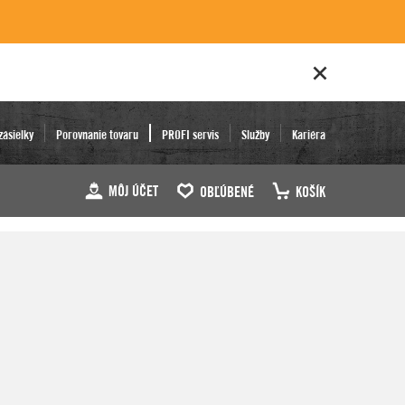
zásielky
Porovnanie tovaru
PROFI servis
Služby
Kariéra
MÔJ ÚČET
OBĽÚBENÉ
KOŠÍK