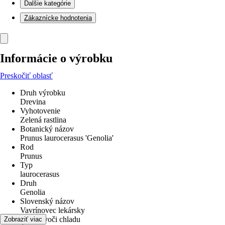
Ďalšie kategórie
Zákaznícke hodnotenia
Informácie o výrobku
Preskočiť oblasť
Druh výrobku
Drevina
Vyhotovenie
Zelená rastlina
Botanický názov
Prunus laurocerasus 'Genolia'
Rod
Prunus
Typ
laurocerasus
Druh
Genolia
Slovenský názov
Vavrínovec lekársky
odolné voči chladu
Zobraziť viac