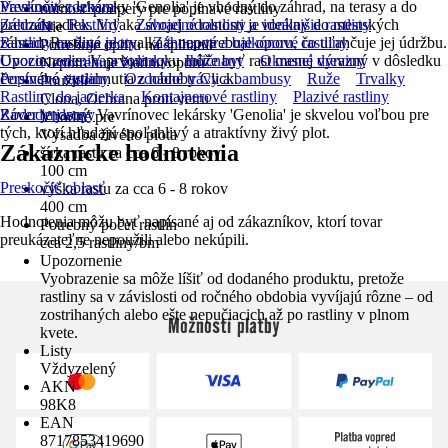
Vavrínovec lekársky 'Genolia' je vhodný do záhrad, na terasy a do
Preskočiť zoznam
nutnosť podpery pre popínavé rastliny
predzáhradiek. Vďaka svojej odolnosti je ideálny do mestských
Záhrada
Rastliny
Záhradné rastliny a vonkajšie rastliny
Nie
záhrad. Rastlina je trvalka a nepotrebuje oporu, čo uľahčuje jej údržbu.
Rastliny na živé ploty
Záhonové a balkónové rastliny
Potrebuje oporu na šplhanie
Upozornenie: V prvom roku môže byť rast menej výrazný v dôsledku
Ovocie, zelenina a bylinky
Ihličnany
Okrasné dreviny
Nepotrebuje žiadnu oporu
čerstvého vytiahnutia z nádoby Click.
Popínavé rastliny
Ozdobné trávy a bambusy
Ruže
Trvalky
Použitie
Rastliny do jazierka
Kontajnerové rastliny
Plazivé rastliny
Clona, Ochrana proti vetru
Záver je jasný: Vavrínovec lekársky 'Genolia' je skvelou voľbou pre
Rododendrony
Vhodné pre
tých, ktorí hľadajú spoľahlivý a atraktívny živý plot.
Výsadba živého plota
Zákaznícke hodnotenia
šírka rastu za cca 6 - 8 rokov
100 cm
Preskočiť oblasť
výška rastu za cca 6 - 8 rokov
400 cm
Hodnotenia môžu byť napísané aj od zákazníkov, ktorí tovar
Potrebný počet rastlín
preukázateľne nepoužili alebo nekúpili.
cca 2,5 rastliny/bm
Upozornenie
Vyobrazenie sa môže líšiť od dodaného produktu, pretože
rastliny sa v závislosti od ročného obdobia vyvíjajú rôzne – od
zostrihaných alebo ešte nepučiacich až po rastliny v plnom
Možnosti platby
kvete.
Listy
Vždyzelený
AKN
98K8
EAN
8717853419690