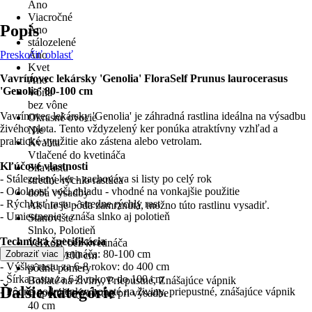
Áno
Viacročné
Popis
Áno
stálozelené
Preskočiť oblasť
Áno
Kvet
Vavrínovec lekársky 'Genolia' FloraSelf Prunus laurocerasus
Áno
'Genolia' 80-100 cm
Vôňa
bez vône
Vavrínovec lekársky 'Genolia' je záhradná rastlina ideálna na výsadbu
Okrasné ovocie
živého plota. Tento vždyzelený ker ponúka atraktívny vzhľad a
Nie
praktické využitie ako zástena alebo vetrolam.
Kvalita
Vtlačené do kvetináča
Kľúčové vlastnosti
Sila rastu
- Stálezelený ker - zachováva si listy po celý rok
stredne rýchlo rastúca
- Odolnosť voči chladu - vhodné na vonkajšie použitie
doba výsadby
- Rýchlosť rastu - stredne rýchly rast
Ak nie je pôda zamrznutá, možno túto rastlinu vysadiť.
- Umiestnenie - znáša slnko aj polotieň
Stanovište
Slnko, Polotieň
Technická špecifikácia
Veľkosť bez kvetináča
- Výška bez kvetináča: 80-100 cm
Zobraziť viac
80 cm - 100 cm
- Výška rastu za 6-8 rokov: do 400 cm
pôdne pomery
- Šírka rastu za 6-8 rokov: do 100 cm
Bohaté na živiny, Priepustné, Znášajúce vápnik
Ďalšie kategórie
- Pôdne podmienky: bohaté na živiny, priepustné, znášajúce vápnik
Odporúčaný odstup pri výsadbe
40 cm