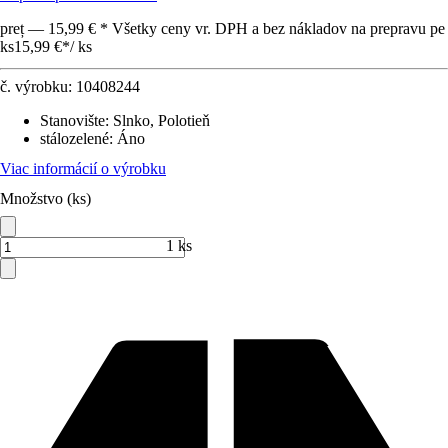
preț — 15,99 € * Všetky ceny vr. DPH a bez nákladov na prepravu pe
ks
15,99 €
*
/
ks
č. výrobku:
10408244
Stanovište
:
Slnko, Polotieň
stálozelené
:
Áno
Viac informácií o výrobku
Množstvo (ks)
1 ks