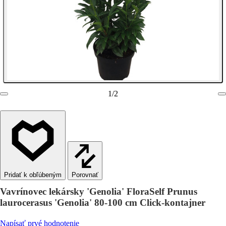
1
/
2
Porovnať
Vavrínovec lekársky 'Genolia' FloraSelf Prunus
laurocerasus 'Genolia' 80-100 cm Click-kontajner
Napísať prvé hodnotenie