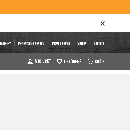
zásielky
Porovnanie tovaru
PROFI servis
Služby
Kariéra
MÔJ ÚČET
OBĽÚBENÉ
KOŠÍK