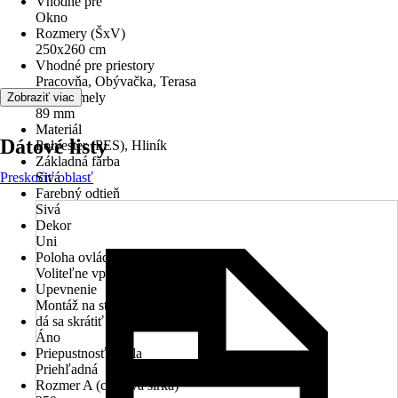
Vhodné pre
Okno
Rozmery (ŠxV)
250x260 cm
Vhodné pre priestory
Pracovňa, Obývačka, Terasa
Šírka lamely
Zobraziť viac
89 mm
Materiál
Dátové listy
Polyester (PES), Hliník
Základná farba
Preskočiť oblasť
Sivá
Farebný odtieň
Sivá
Dekor
Uni
Poloha ovládacieho mechanizmu
Voliteľne vpravo alebo vľavo
Upevnenie
Montáž na strop, Montáž na stenu
dá sa skrátiť
Áno
Priepustnosť svetla
Priehľadná
Rozmer A (celková šírka)