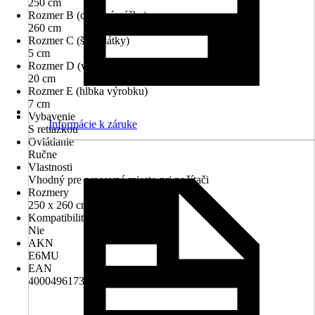
250 cm
Rozmer B (celková výška)
260 cm
Rozmer C (šírka látky)
5 cm
Rozmer D (výška paketu vo vytiahnutom stave)
20 cm
Rozmer E (hĺbka výrobku)
7 cm
Vybavenie
Informácie k záruke
S retiazkou
Ovládanie
Ručne
Vlastnosti
Vhodný pre pracovné miesto pri počítači
Rozmery
250 x 260 cm
Kompatibilita so SMART HOME
Nie
AKN
E6MU
EAN
4000496173932, 4003018291480, 4306517316808