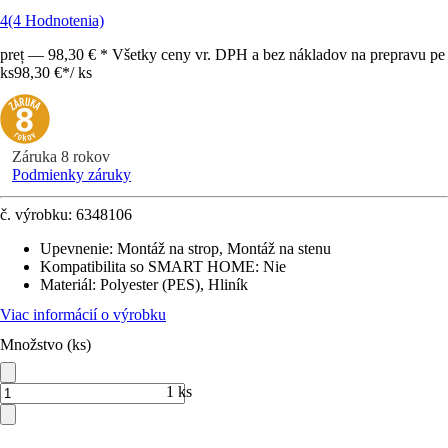
4
(4 Hodnotenia)
preț — 98,30 € * Všetky ceny vr. DPH a bez nákladov na prepravu pe
ks
98,30 €
*
/
ks
Záruka 8 rokov
Podmienky záruky
č. výrobku:
6348106
Upevnenie
:
Montáž na strop, Montáž na stenu
Kompatibilita so SMART HOME
:
Nie
Materiál
:
Polyester (PES), Hliník
Viac informácií o výrobku
Množstvo (ks)
1 ks