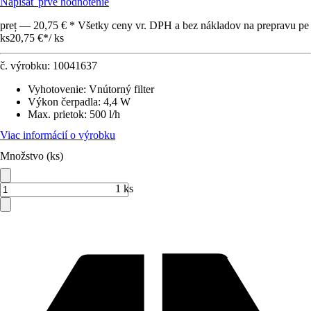
Napísať prvé hodnotenie
preț — 20,75 € * Všetky ceny vr. DPH a bez nákladov na prepravu pe
ks
20,75 €
*
/
ks
č. výrobku:
10041637
Vyhotovenie
:
Vnútorný filter
Výkon čerpadla
:
4,4 W
Max. prietok
:
500 l/h
Viac informácií o výrobku
Množstvo (ks)
1 ks