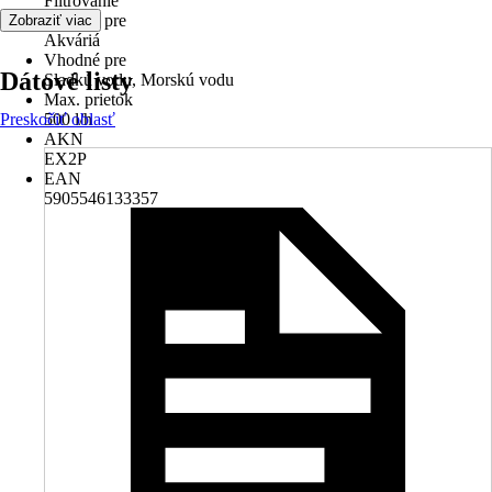
Filtrovanie
Vhodné pre
Zobraziť viac
Akváriá
Vhodné pre
Dátové listy
Sladkú vodu, Morskú vodu
Max. prietok
Preskočiť oblasť
500 l/h
AKN
EX2P
EAN
5905546133357