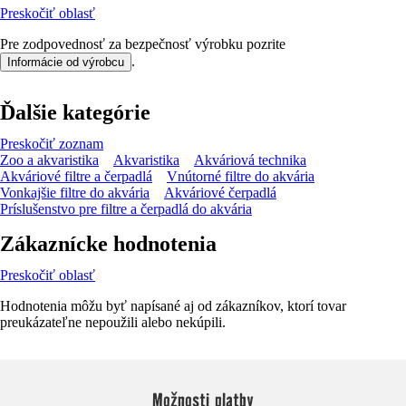
Preskočiť oblasť
Pre zodpovednosť za bezpečnosť výrobku pozrite
.
Informácie od výrobcu
Ďalšie kategórie
Preskočiť zoznam
Zoo a akvaristika
Akvaristika
Akváriová technika
Akváriové filtre a čerpadlá
Vnútorné filtre do akvária
Vonkajšie filtre do akvária
Akváriové čerpadlá
Príslušenstvo pre filtre a čerpadlá do akvária
Zákaznícke hodnotenia
Preskočiť oblasť
Hodnotenia môžu byť napísané aj od zákazníkov, ktorí tovar
preukázateľne nepoužili alebo nekúpili.
Možnosti platby