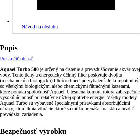
Návod na obsluhu
Popis
Preskočiť oblasť
Aquael Turbo 500
je určený na čistenie a prevzdušňovanie akváriovej
vody. Tento tichý a energeticky účinný filter poskytuje dvojitú
(mechanickú a biologickú) filtráciu hneď po vybalení. Je kompatibilný
so všetkými biologickými alebo chemickými filtračnými kazetami,
ktoré ponúka spoločnosť Aquael. Utesnená komora rotora zabezpečuje
vysokú účinnosť pri relatívne nízkej spotrebe energie. Všetky modely
Aquael Turbo sú vybavené špeciálnymi prísavkami absorbujúcimi
nárazy, ktoré tlmia vibrácie, ktoré sa môžu prenášať na sklo a brzdiť
prevádzku zariadenia.
Bezpečnosť výrobku