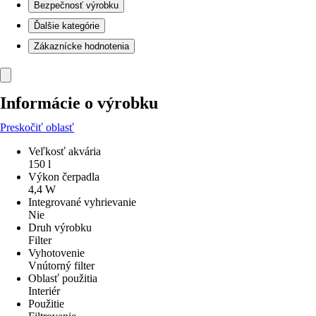
Bezpečnosť výrobku
Ďalšie kategórie
Zákaznícke hodnotenia
Informácie o výrobku
Preskočiť oblasť
Veľkosť akvária
150 l
Výkon čerpadla
4,4 W
Integrované vyhrievanie
Nie
Druh výrobku
Filter
Vyhotovenie
Vnútorný filter
Oblasť použitia
Interiér
Použitie