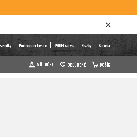
zásielky
Porovnanie tovaru
PROFI servis
Služby
Kariéra
MÔJ ÚČET
OBĽÚBENÉ
KOŠÍK