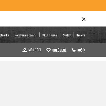
zásielky
Porovnanie tovaru
PROFI servis
Služby
Kariéra
MÔJ ÚČET
OBĽÚBENÉ
KOŠÍK