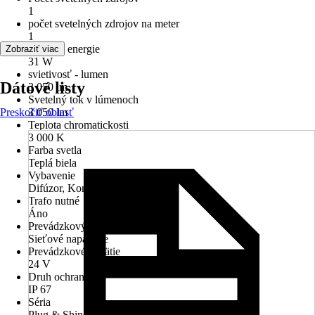
1
počet svetelných zdrojov na meter
1
Využitie energie
Zobraziť viac
31 W
svietivosť - lumen
Dátové listy
3 050 lm
Svetelný tok v lúmenoch
Preskočiť oblasť
3 050 lm
Teplota chromatickosti
3 000 K
Farba svetla
Teplá biela
Vybavenie
Difúzor, Konektor
Trafo nutné
Áno
Prevádzkový režim
Sieťové napájanie
Prevádzkové napätie
24 V
Druh ochrany
IP 67
Séria
Plug & Shine