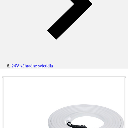
24V záhradné svietidlá