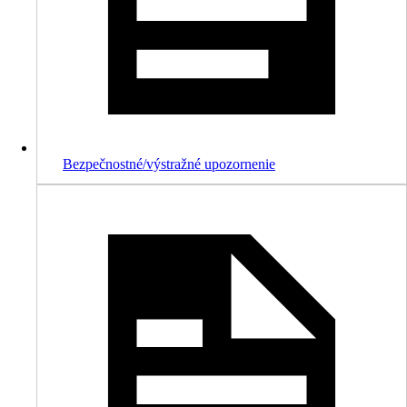
Bezpečnostné/výstražné upozornenie