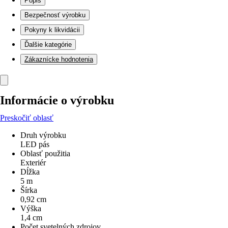
Popis
Bezpečnosť výrobku
Pokyny k likvidácii
Ďalšie kategórie
Zákaznícke hodnotenia
Informácie o výrobku
Preskočiť oblasť
Druh výrobku
LED pás
Oblasť použitia
Exteriér
Dĺžka
5 m
Šírka
0,92 cm
Výška
1,4 cm
Počet svetelných zdrojov