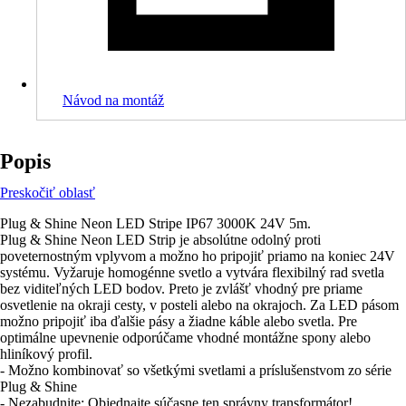
Návod na montáž
Popis
Preskočiť oblasť
Plug & Shine Neon LED Stripe IP67 3000K 24V 5m.
Plug & Shine Neon LED Strip je absolútne odolný proti
poveternostným vplyvom a možno ho pripojiť priamo na koniec 24V
systému. Vyžaruje homogénne svetlo a vytvára flexibilný rad svetla
bez viditeľných LED bodov. Preto je zvlášť vhodný pre priame
osvetlenie na okraji cesty, v posteli alebo na okrajoch. Za LED pásom
možno pripojiť iba ďalšie pásy a žiadne káble alebo svetla. Pre
optimálne upevnenie odporúčame vhodné montážne spony alebo
hliníkový profil.
- Možno kombinovať so všetkými svetlami a príslušenstvom zo série
Plug & Shine
- Nezabudnite: Objednajte súčasne ten správny transformátor!