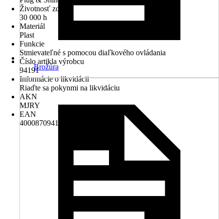
Životnosť zdroja
30 000 h
Materiál
Plast
Funkcie
Stmievateľné s pomocou diaľkového ovládania
Číslo artikla výrobcu
Brožúra
94191
Informácie o likvidácii
Riaďte sa pokynmi na likvidáciu
AKN
MJRY
EAN
4000870941911