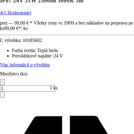
IP67 24V 31W 2500lm 3000K 5m
4
(1 Hodnotenie)
preț — 99,00 € * Všetky ceny vr. DPH a bez nákladov na prepravu pe
ks
99,00 €
*
/
ks
č. výrobku:
10185602
Farba svetla
:
Teplá biela
Prevádzkové napätie
:
24 V
Viac informácií o výrobku
Množstvo (ks)
1 ks