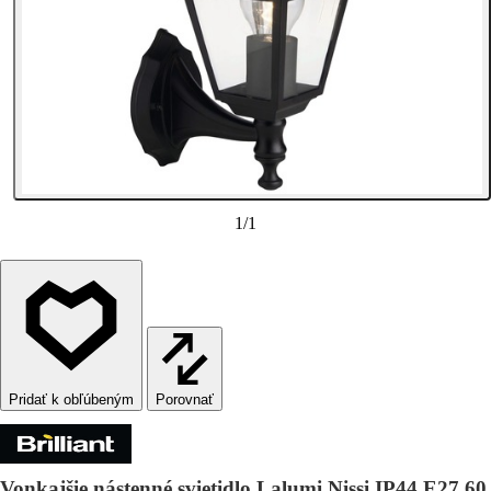
1
/
1
Porovnať
Vonkajšie nástenné svietidlo Lalumi Nissi IP44 E27 60