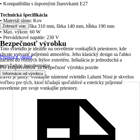
• Kompatibilita s úspornými žiarovkami E27
Technická špecifikácia
• Materiál rámu: Kov
• Rozmery: Výška 310 mm, šírka 140 mm, hĺbka 190 mm
Zobraziť viac
• Max. výkon: 60 W
• Prevádzkové napätie: 230 V
Bezpečnosť výrobku
Toto svietidlo je ideálne na osvetlenie vonkajších priestorov, kde
chcete vytvoriť príjemnú atmosféru. Jeho klasický design sa ľahko
Preskočiť oblasť
začlení do rôznych štýlov exteriéru. Inštalácia je jednoduchá a
nevyžaduje transformátor.
Pre zodpovednosť za bezpečnosť výrobku pozrite
.
Informácie od výrobcu
Záver je jasný: Vonkajšie nástenné svietidlo Lalumi Nissi je skvelou
voľbou pre tých, ktorí hľadajú spoľahlivé a esteticky príjemné
osvetlenie pre svoje vonkajšie priestory.