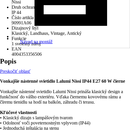
Nissi
Druh ochrany
IP 44
Číslo artikla výrobcu
90991A06
Dizajnový štýl
Klasický, Landhaus, Vintage, Antický
Funkcie
Návod na montáž
1 svetelný zdroj
EAN
4004353356506
Popis
Preskočiť oblasť
Vonkajšie nástenné svietidlo Lalumi Nissi IP44 E27 60 W čierne
Vonkajšie nástenné svietidlo Lalumi Nissi prináša klasický design a
funkčnosť do vášho exteriéru. Vďaka čiernemu kovovému rámu a
číremu tienidlu sa hodí na balkón, záhradu či terasu.
Kľúčové vlastnosti
• Klasický dizajn s lampášovým tvarom
• Odolnosť voči poveternostným vplyvom (IP44)
• Jednoduchá inštalácia na stenu