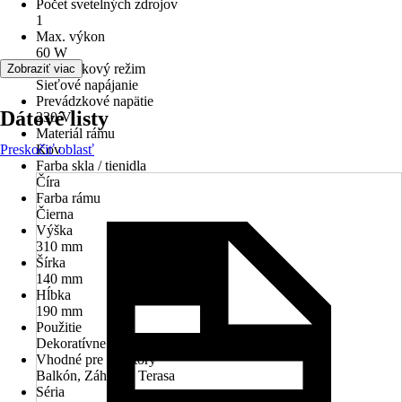
Počet svetelných zdrojov
1
Max. výkon
60 W
Prevádzkový režim
Zobraziť viac
Sieťové napájanie
Prevádzkové napätie
Dátové listy
230 V
Materiál rámu
Preskočiť oblasť
Kov
Farba skla / tienidla
Číra
Farba rámu
Čierna
Výška
310 mm
Šírka
140 mm
Hĺbka
190 mm
Použitie
Dekoratívne osvetlenie
Vhodné pre priestory
Balkón, Záhrada, Terasa
Séria