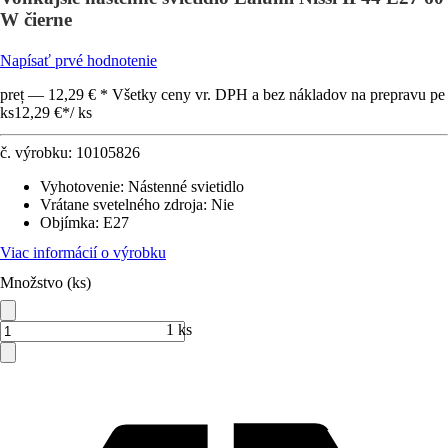
W čierne
Napísať prvé hodnotenie
preț — 12,29 € * Všetky ceny vr. DPH a bez nákladov na prepravu pe
ks
12,29 €
*
/
ks
č. výrobku:
10105826
Vyhotovenie
:
Nástenné svietidlo
Vrátane svetelného zdroja
:
Nie
Objímka
:
E27
Viac informácií o výrobku
Množstvo (ks)
1 ks