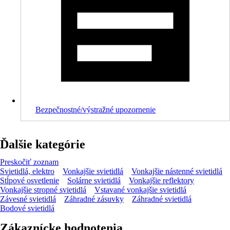
Bezpečnostné/výstražné upozornenie
Ďalšie kategórie
Preskočiť zoznam
Svietidlá, elektro
Vonkajšie svietidlá
Vonkajšie nástenné svietidlá
Stĺpové osvetlenie
Solárne svietidlá
Vonkajšie reflektory
Vonkajšie stropné svietidlá
Vstavané vonkajšie svietidlá
Závesné svietidlá
Záhradné zásuvky
Záhradné svietidlá
Bodové svietidlá
Zákaznícke hodnotenia