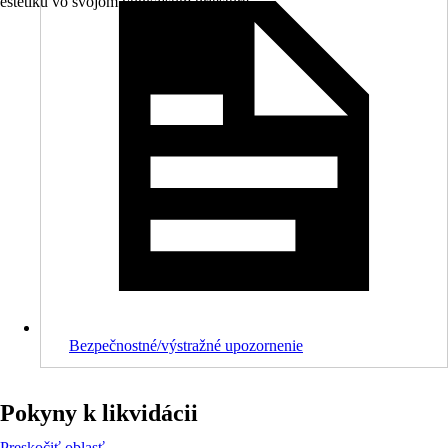
estetiku vo svojom vonkajšom priestore.
Bezpečnostné/výstražné upozornenie
Pokyny k likvidácii
Preskočiť oblasť