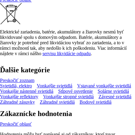
Elektrické zariadenia, batérie, akumulátory a žiarovky nesmú byť
likvidované spolu s domovým odpadom. Batérie, akumulátory a
žiarovky je potrebné pred likvidáciou vybrať zo zariadenia, a to v
rámci možností tak, aby nedošlo k ich poškodeniu. Viac informácií
nájdete v rámci nášho
servisu likvidácie odpadu
.
Ďalšie kategórie
Preskočiť zoznam
Svietidlá, elektro
Vonkajšie svietidlá
Vstavané vonkajšie svietidlá
Vonkajšie nástenné svietidlá
Stĺpové osvetlenie
Solárne svietidlá
Vonkajšie reflektory
Vonkajšie stropné svietidlá
Závesné svietidlá
Záhradné zásuvky
Záhradné svietidlá
Bodové svietidlá
Zákaznícke hodnotenia
Preskočiť oblasť
Hodnotenia môžu byť napísané aj od zákazníkov, ktorí tovar