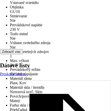
Vstavané svietidlo
Objímka
GU10
Stmievanie
Nie
Prevádzkové napätie
230 V
Trafo nutné
Nie
Vrátane svetelného zdroja
Nie
Počet svetelných zdrojov
Zobraziť viac
1
Max. výkon
Dátové listy
20 W
Prevádzkový režim
Preskočiť oblasť
Sieťové napájanie
Materiál rámu
Plast, Kov
Materiál skla / tienidla
Nerezová oceľ, Sklo
Povrch/povrchová úprava
Matný
Farba skla / tienidla
Priehľadná