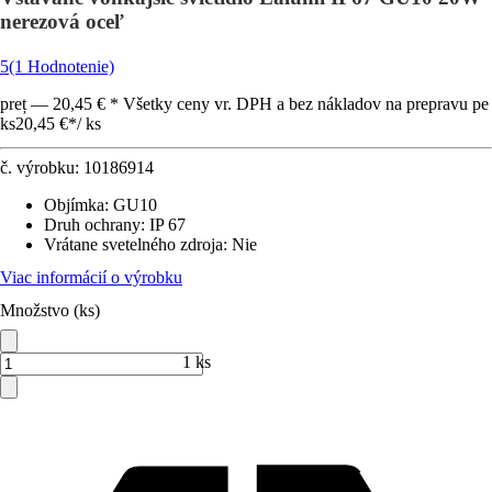
nerezová oceľ
5
(1 Hodnotenie)
preț — 20,45 € * Všetky ceny vr. DPH a bez nákladov na prepravu pe
ks
20,45 €
*
/
ks
č. výrobku:
10186914
Objímka
:
GU10
Druh ochrany
:
IP 67
Vrátane svetelného zdroja
:
Nie
Viac informácií o výrobku
Množstvo (ks)
1 ks