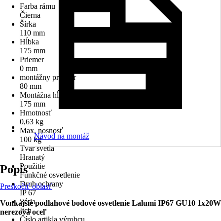
Farba rámu
Čierna
Šírka
110 mm
Hĺbka
175 mm
Priemer
0 mm
montážny priemer
80 mm
Montážna hĺbka
175 mm
Hmotnosť
0,63 kg
Max. nosnosť
Návod na montáž
100 kg
Tvar svetla
Hranatý
Použitie
Popis
Funkčné osvetlenie
Druh ochrany
Preskočiť oblasť
IP 67
Séria
Vonkajšie podlahové bodové osvetlenie Lalumi IP67 GU10 1x20W
Itch
nerezová oceľ
Číslo artikla výrobcu