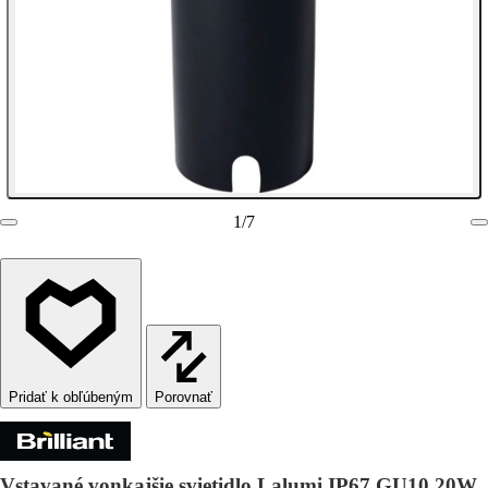
1
/
7
Porovnať
Vstavané vonkajšie svietidlo Lalumi IP67 GU10 20W