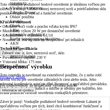
91046A82
Toto vonkajšie podlahové bodové osvetlenie je ideálnou voľbou pre
Vhodné pre priestory
záhrady a terasy. Vďaka matnej nerezovej oceli a priehľadnému sklu
Záhrada, Terasa
ponúka elegantný vzhľad a funkčné osvetlenie.
Oblasť použitia
Exteriér
Kľúčové vlastnosti
Obsah
• Odolnosť voči vode a prachu vďaka krytiu IP67
1 Kus
• Maximálny výkon 20 W pre dostatočné osvetlenie
Informácie o likvidácii
• Kompatibilný s objímkou ​​GU10
Riaďte sa pokynmi na likvidáciu
• Nosnosť až 100 kg zaisťuje bezpečnosť pri inštalácii
AKN
Y44K
Technická špecifikácia
EAN
• Materiál: plast, kov, nerezová oceľ, sklo
Zobraziť viac
4004353364969
• Prevádzkové napätie: 230 V
• Vstavaná hĺbka: 175 mm
Bezpečnosť výrobku
• Šírka: 110 mm
Toto svietidlo je navrhnuté na exteriérové ​​použitie, čo z neho robí
Preskočiť oblasť
skvelú voľbu pre osvetlenie záhradných ciest alebo terás. Jeho
robustná konštrukcia zaisťuje dlhú životnosť a spoľahlivú prevádzku.
Pre zodpovednosť za bezpečnosť výrobku pozrite
Vďaka jednoduchej inštalácii a údržbe je ideálny pre každého, kto
.
Informácie od výrobcu
hľadá praktické riešenie osvetlenia vonkajších priestorov.
Záver je jasný: Vonkajšie podlahové bodové osvetlenie Lalumi je
spoľahlivou voľbou pre tých, ktorí chcú kombinovať funkčnosť a