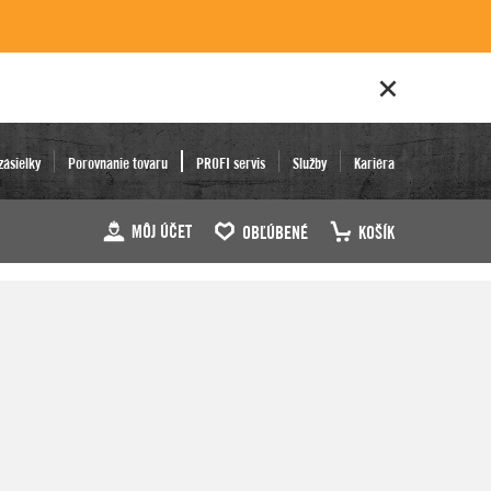
zásielky
Porovnanie tovaru
PROFI servis
Služby
Kariéra
MÔJ ÚČET
OBĽÚBENÉ
KOŠÍK