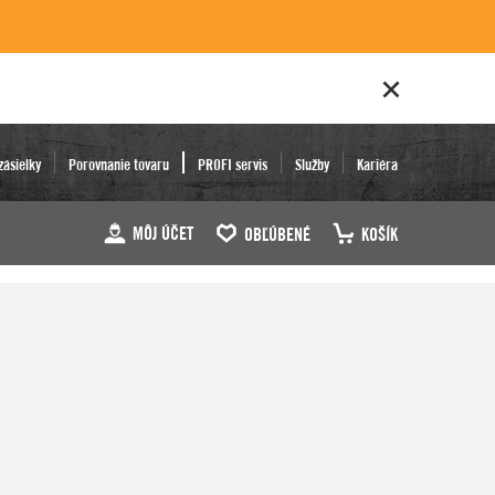
zásielky
Porovnanie tovaru
PROFI servis
Služby
Kariéra
MÔJ ÚČET
OBĽÚBENÉ
KOŠÍK