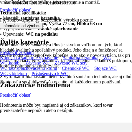
vrátane nádrže, čo uľahčuje jeho obstaranie a montáž.
4014804724105, 4014804991910
Preskočiť oblasť
Technická špecifikácia:
• Materiál:
sanitárna keramika
Pre zodpovednosť za bezpečnosť výrobku pozrite
• Rozmery:
Šírka 37 cm, Výška 77 cm, Hĺbka 63 cm
.
Informácie od výrobcu
• Typ splachovania:
hlboké splachovanie
• Upevnenie:
WC na podlahu
Ďalšie kategórie
Kombinačné WC Jika Lyra Plus je skvelou voľbou pre tých, ktorí
hľadajú kvalitný a spoľahlivý produkt. Jeho dizajn a funkčnosť sa
Preskočiť zoznam
skvele hodia do akejkoľvek kúpeľne, a to ako v novostavbách, tak pri
Kúpeľňa a sanitárne vybavenie
Sanitárna keramika
WC
rekonštrukciách. Nezabudnite si k nemu objednať sedátko s poklopom,
WC kombi
Závesné WC
Závesné WC sety
ktoré je potrebné zakúpiť zvlášť.
WC bez splachovacieho kruhu
Chemické WC
Stojace WC
WC s bidetom
Príslušenstvo k WC
S výrobkami Jika získate nielen kvalitnú sanitárnu techniku, ale aj dlhú
životnosť a spoľahlivosť, čo oceníte pri každodennom používaní.
Zákaznícke hodnotenia
Preskočiť oblasť
Hodnotenia môžu byť napísané aj od zákazníkov, ktorí tovar
preukázateľne nepoužili alebo nekúpili.