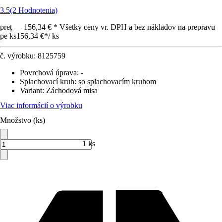
3.5
(2 Hodnotenia)
preț — 156,34 € * Všetky ceny vr. DPH a bez nákladov na prepravu
pe ks
156,34 €
*
/
ks
č. výrobku:
8125759
Povrchová úprava
:
-
Splachovací kruh
:
so splachovacím kruhom
Variant
:
Záchodová misa
Viac informácií o výrobku
Množstvo (ks)
1 ks