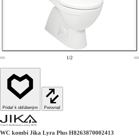
1
/
2
Porovnať
WC kombi Jika Lyra Plus H8263870002413