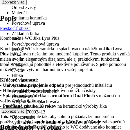
Odpad
Zobraziť viac
Odpad zvislý
Materiál
Popis
Sanitárna keramika
Povrchová úprava
Preskočiť oblasť
-
Základná farba
Kombinačné WC Jika Lyra Plus
Biela
Povrch/povrchová úprava
Kombinačné WC s keramickou splachovacou nádržkou
Jika Lyra
Lesklý
Plus
je ideálnym riešením pre moderné kúpeľne. Tento produkt vyniká
Šírka
nielen svojím elegantným dizajnom, ale aj praktickými funkciami,
37 cm
ktoré zabezpečujú pohodlné a efektívne používanie. S jeho pomocou
Výška
môžete ľahko vytvoriť harmóniu vo vašej kúpeľni.
77 cm
Hĺbka
Kľúčové vlastnosti:
63 cm
•
Univerzálne pripojenie odpadu
pre jednoduchú inštaláciu
Splachovací kruh
•
Hlboké splachovanie
pre efektívnu údržbu čistoty
so splachovacím kruhom
•
Splachovacia nádržka s armatúrou Dual Flush
s možnosťou
Pozostáva z
voľby 3 alebo 6 litrov
WC, Skrinka splachovača
•
Predĺžená záruka 10 rokov
na keramické výrobky Jika
Číslo artikla výrobcu
Zobraziť viac
H8263870002413
Toto WC je navrhnuté tak, aby splnilo požiadavky moderného
Upozornenie
používateľa. Jeho
spodný odpad
a
bočné napúšťanie
zabezpečujú
Vyobrazená WC doska nie je súčasťou dodávky
Bezpečnosť výrobku
flexibilitu pri inštalácii. Okrem toho je WC dodávané ako komplet
EAN