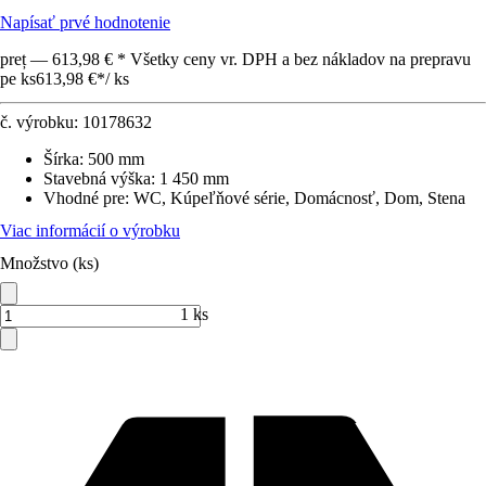
Napísať prvé hodnotenie
preț — 613,98 € * Všetky ceny vr. DPH a bez nákladov na prepravu
pe ks
613,98 €
*
/
ks
č. výrobku:
10178632
Šírka
:
500 mm
Stavebná výška
:
1 450 mm
Vhodné pre
:
WC, Kúpeľňové série, Domácnosť, Dom, Stena
Viac informácií o výrobku
Množstvo (ks)
1 ks