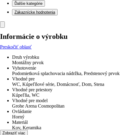
Ďalšie kategórie
Zákaznícke hodnotenia
Informácie o výrobku
Preskočiť oblasť
Druh výrobku
Montážny prvok
Vyhotovenie
Podomietková splachovacia nádržka, Predstenový prvok
Vhodné pre
WC, Kúpeľňové série, Domácnosť, Dom, Stena
Vhodné pre priestory
Kúpeľňa, WC
Vhodné pre model
Grohe Arena Cosmopolitan
Ovládanie
Horný
Materiál
Kov, Keramika
Šírka
Zobraziť viac