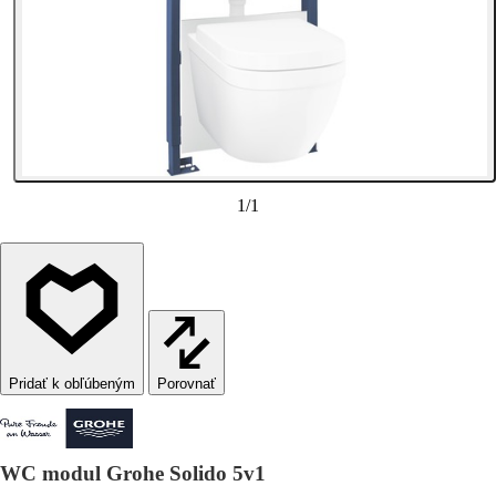
1
/
1
Porovnať
WC modul Grohe Solido 5v1