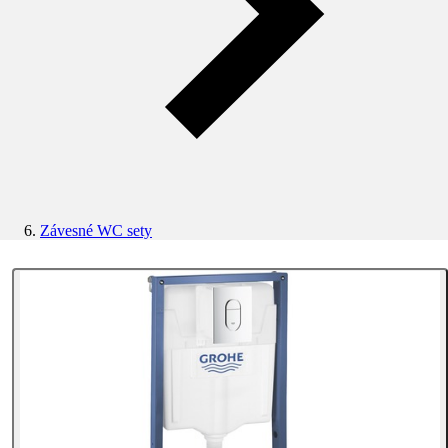
Závesné WC sety