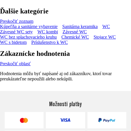
Ďalšie kategórie
Preskočiť zoznam
Kúpeľňa a sanitárne vybavenie
Sanitárna keramika
WC
Závesné WC sety
WC kombi
Závesné WC
WC bez splachovacieho kruhu
Chemické WC
Stojace WC
WC s bidetom
Príslušenstvo k WC
Zákaznícke hodnotenia
Preskočiť oblasť
Hodnotenia môžu byť napísané aj od zákazníkov, ktorí tovar
preukázateľne nepoužili alebo nekúpili.
Možnosti platby