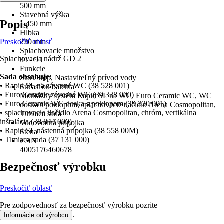
500 mm
Stavebná výška
Popis
1 450 mm
Hĺbka
Preskočiť oblasť
230 mm
Splachovacie množstvo
Splachovacia nádrž GD 2
3 l - 9 l
Funkcie
Sada obsahuje:
Start/Stop, Nastaviteľný prívod vody
• Rapid SL na závesné WC (38 528 001)
Súčasťou balenia
• Euro Ceramic závesné WC (39 328 000)
Montážny systém Rapid SL na WC, Euro Ceramic WC, WC
• Euro Ceramic WC doska s poklopom (39 330 001)
doska s poklopom, splachovacie tlačidlo Arena Cosmopolitan,
• splachovacie tlačidlo Arena Cosmopolitan, chróm, vertikálna
Tlmiaca sada
inštalácia (38 844 000)
Vodovodná prípojka
• Rapid SL nástenná prípojka (38 558 00M)
Stena
• Tlmiaca sada (37 131 000)
EAN
4005176460678
Bezpečnosť výrobku
Preskočiť oblasť
Pre zodpovednosť za bezpečnosť výrobku pozrite
.
Informácie od výrobcu