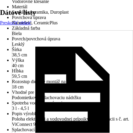
Vodorovné klesanie
Materiál
Dátové listy
Sanitárna keramika, Duroplast
Povrchová úprava
Preskočiť oblasť
Nanoefekt, CeramicPlus
Základná farba
Biela
Povrch/povrchová úprava
Lesklý
Šírka
38,5 cm
Výška
40 cm
Hĺbka
59,5 cm
Rozostup dier pre montáž na stenu
18 cm
Vhodné pre
Podomietkovú splachovaciu nádržku
Spotreba vody na umývanie
3 l - 4,5 l
Popis výrobku
Poloha elektrickej a vodovodnej prípojky v kombinácii s č. art.
ViConnect 92246100
Splachovací kruh