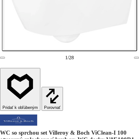
1
/
28
Porovnať
WC so sprchou set Villeroy & Boch ViClean-I 100