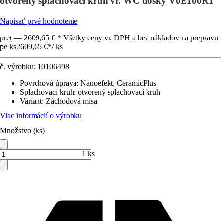
otvorený splachovací kruh vr. WC dosky V0E100R1
Napísať prvé hodnotenie
preț — 2609,65 € * Všetky ceny vr. DPH a bez nákladov na prepravu
pe ks
2609,65 €
*
/
ks
č. výrobku:
10106498
Povrchová úprava
:
Nanoefekt, CeramicPlus
Splachovací kruh
:
otvorený splachovací kruh
Variant
:
Záchodová misa
Viac informácií o výrobku
Množstvo (ks)
1 ks