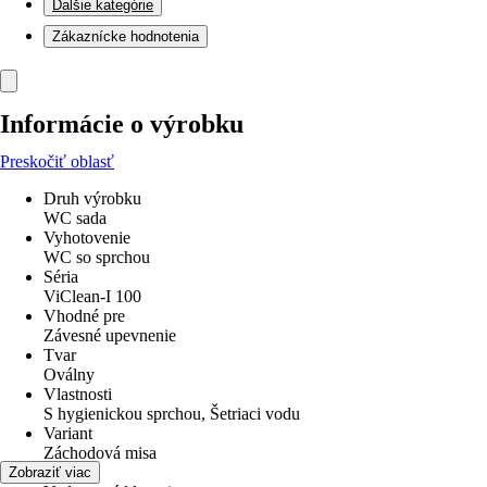
Ďalšie kategórie
Zákaznícke hodnotenia
Informácie o výrobku
Preskočiť oblasť
Druh výrobku
WC sada
Vyhotovenie
WC so sprchou
Séria
ViClean-I 100
Vhodné pre
Závesné upevnenie
Tvar
Oválny
Vlastnosti
S hygienickou sprchou, Šetriaci vodu
Variant
Záchodová misa
Odpad
Zobraziť viac