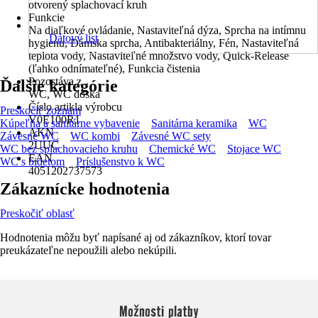
otvorený splachovací kruh
Funkcie
Na diaľkové ovládanie, Nastaviteľná dýza, Sprcha na intímnu
Dátový list
hygienu, Dámska sprcha, Antibakteriálny, Fén, Nastaviteľná
teplota vody, Nastaviteľné množstvo vody, Quick-Release
(ľahko odnímateľné), Funkcia čistenia
Pozostáva z
Ďalšie kategórie
WC, WC doska
Číslo artikla výrobcu
Preskočiť zoznam
V0E100R1
Kúpeľňa a sanitárne vybavenie
Sanitárna keramika
WC
AKN
Závesné WC
WC kombi
Závesné WC sety
2UUC
WC bez splachovacieho kruhu
Chemické WC
Stojace WC
EAN
WC s bidetom
Príslušenstvo k WC
4051202737573
Zákaznícke hodnotenia
Preskočiť oblasť
Hodnotenia môžu byť napísané aj od zákazníkov, ktorí tovar
preukázateľne nepoužili alebo nekúpili.
Možnosti platby