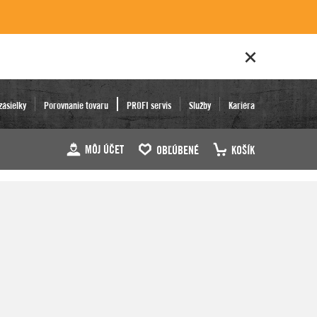
zásielky
Porovnanie tovaru
PROFI servis
Služby
Kariéra
MÔJ ÚČET
OBĽÚBENÉ
KOŠÍK