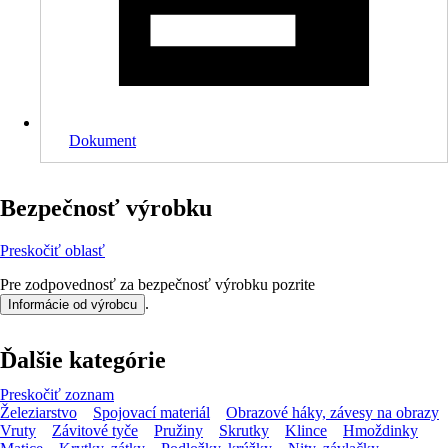
Dokument
Bezpečnosť výrobku
Preskočiť oblasť
Pre zodpovednosť za bezpečnosť výrobku pozrite
.
Informácie od výrobcu
Ďalšie kategórie
Preskočiť zoznam
Železiarstvo
Spojovací materiál
Obrazové háky, závesy na obrazy
Vruty
Závitové tyče
Pružiny
Skrutky
Klince
Hmoždinky