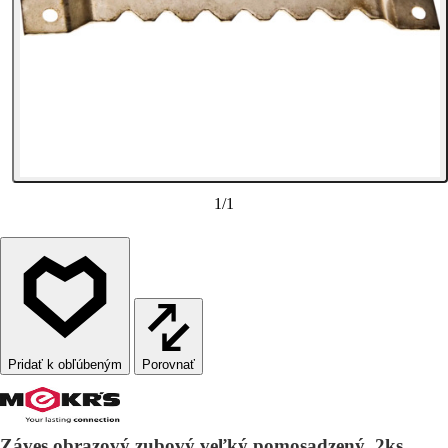
1
/
1
Porovnať
Záves obrazový zubový veľký pomosadzený, 2ks