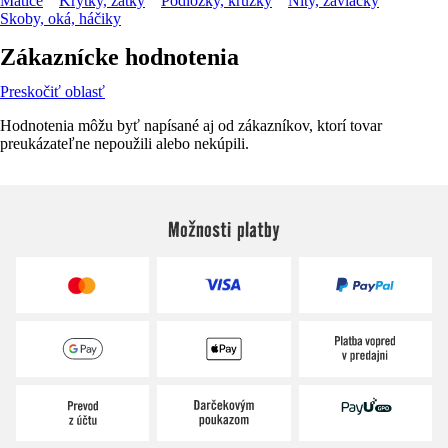
Matice
Krytky, zátky
Podložky, krúžky
Nity, závlačky
Skoby, oká, háčiky
Zákaznícke hodnotenia
Preskočiť oblasť
Hodnotenia môžu byť napísané aj od zákazníkov, ktorí tovar
preukázateľne nepoužili alebo nekúpili.
Možnosti platby