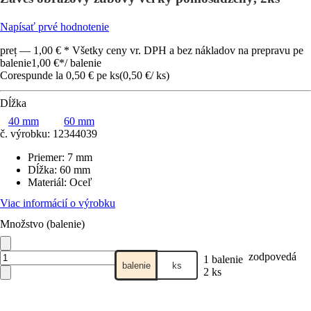
Napísať prvé hodnotenie
preț — 1,00 € * Všetky ceny vr. DPH a bez nákladov na prepravu pe
balenie
1,00 €
*
/
balenie
Corespunde la 0,50 € pe ks
(
0,50 €
/
ks
)
Dĺžka
40 mm
60 mm
č. výrobku:
12344039
Priemer
:
7 mm
Dĺžka
:
60 mm
Materiál
:
Oceľ
Viac informácií o výrobku
Množstvo (balenie)
zodpovedá
1 balenie
balenie
ks
2 ks