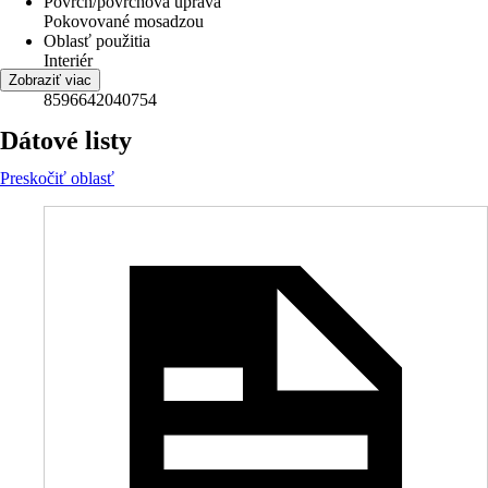
Povrch/povrchová úprava
Pokovované mosadzou
Oblasť použitia
Interiér
EAN
Zobraziť viac
8596642040754
Dátové listy
Preskočiť oblasť