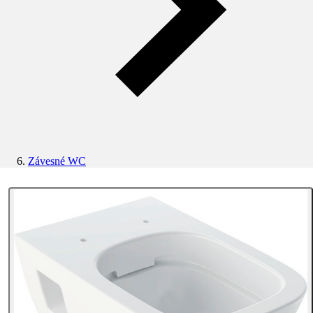
Závesné WC