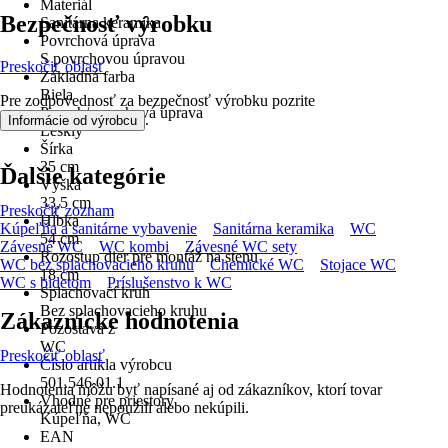
Materiál
Bezpečnosť výrobku
Sanitárna keramika
Povrchová úprava
S povrchovou úpravou
Preskočiť oblasť
Základná farba
Biela
Pre zodpovednosť za bezpečnosť výrobku pozrite
Povrch/povrchová úprava
.
Informácie od výrobcu
Lesklý
Šírka
35 cm
Ďalšie kategórie
Výška
33,5 cm
Preskočiť zoznam
Hĺbka
Kúpeľňa a sanitárne vybavenie
Sanitárna keramika
WC
54 cm
Závesné WC
WC kombi
Závesné WC sety
Rozostup dier pre montáž na stenu
WC bez splachovacieho kruhu
Chemické WC
Stojace WC
18 cm
WC s bidetom
Príslušenstvo k WC
Splachovací kruh
Bez splachovacieho kruhu
Zákaznícke hodnotenia
Pozostáva z
WC
Preskočiť oblasť
Číslo artikla výrobcu
501.546.01.1
Hodnotenia môžu byť napísané aj od zákazníkov, ktorí tovar
Vhodné pre priestory
preukázateľne nepoužili alebo nekúpili.
Kúpeľňa, WC
EAN