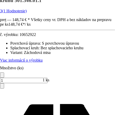
kruhu 501.546.01.1
3
(1 Hodnotenie)
preț — 148,74 € * Všetky ceny vr. DPH a bez nákladov na prepravu
pe ks
148,74 €
*
/
ks
č. výrobku:
10652922
Povrchová úprava
:
S povrchovou úpravou
Splachovací kruh
:
Bez splachovacieho kruhu
Variant
:
Záchodová misa
Viac informácií o výrobku
Množstvo (ks)
1 ks