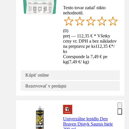
Tento tovar zatiaľ nikto
nehodnotil.
(
0
)
preț — 112,35 € * Všetky
ceny vr. DPH a bez nákladov
na prepravu pe ks
112,35 €
*
/
ks
Corespunde la 7,49 € pe
kg
(
7,49 €
/
kg
)
Kúpiť online
Rezervovať v predajni
Univerzálne lepidlo Den
Braven Distyk Saurus biele