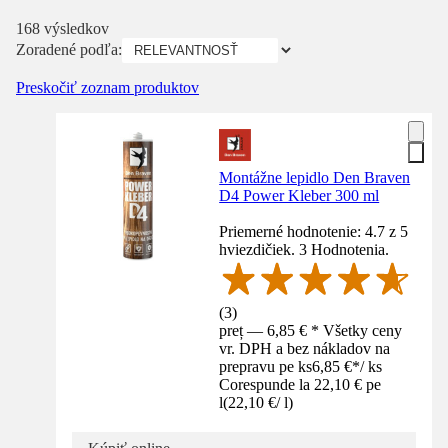
168 výsledkov
Zoradené podľa:
Preskočiť zoznam produktov
Montážne lepidlo Den Braven
D4 Power Kleber 300 ml
Priemerné hodnotenie: 4.7 z 5
hviezdičiek. 3 Hodnotenia.
(
3
)
preț — 6,85 € * Všetky ceny
vr. DPH a bez nákladov na
prepravu pe ks
6,85 €
*
/
ks
Corespunde la 22,10 € pe
l
(
22,10 €
/
l
)