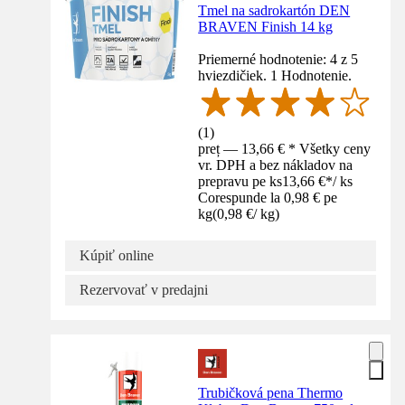
Tmel na sadrokartón DEN
BRAVEN Finish 14 kg
Priemerné hodnotenie: 4 z 5
hviezdičiek. 1 Hodnotenie.
(
1
)
preț — 13,66 € * Všetky ceny
vr. DPH a bez nákladov na
prepravu pe ks
13,66 €
*
/
ks
Corespunde la 0,98 € pe
kg
(
0,98 €
/
kg
)
Kúpiť online
Rezervovať v predajni
Trubičková pena Thermo