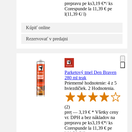
prepravu pe ks
3,19 €
*
/
ks
Corespunde la 11,39 € pe
l
(
11,39 €
/
l
)
Kúpiť online
Rezervovať v predajni
Parketový tmel Den Braven
280 ml teak
Priemerné hodnotenie: 4 z 5
hviezdičiek. 2 Hodnotenia.
(
2
)
preț — 3,19 € * Všetky ceny
vr. DPH a bez nákladov na
prepravu pe ks
3,19 €
*
/
ks
Corespunde la 11,39 € pe