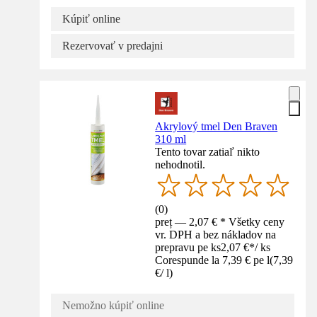
Kúpiť online
Rezervovať v predajni
Akrylový tmel Den Braven
310 ml
Tento tovar zatiaľ nikto
nehodnotil.
(
0
)
preț — 2,07 € * Všetky ceny
vr. DPH a bez nákladov na
prepravu pe ks
2,07 €
*
/
ks
Corespunde la 7,39 € pe l
(
7,39
€
/
l
)
Nemožno kúpiť online