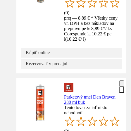
(
0
)
preț — 8,89 € * Všetky ceny
vr. DPH a bez nákladov na
prepravu pe ks
8,89 €
*
/
ks
Corespunde la 10,22 € pe
l
(
10,22 €
/
l
)
Kúpiť online
Rezervovať v predajni
Parketový tmel Den Braven
280 ml buk
Tento tovar zatiaľ nikto
nehodnotil.