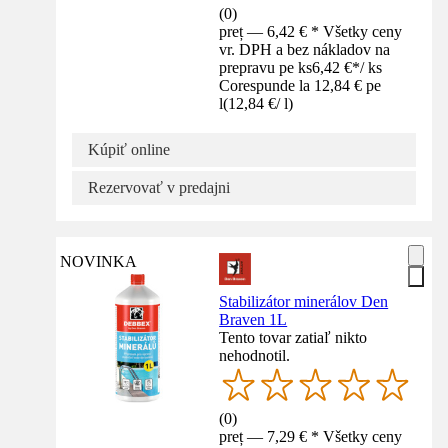
(
0
)
preț — 6,42 € * Všetky ceny
vr. DPH a bez nákladov na
prepravu pe ks
6,42 €
*
/
ks
Corespunde la 12,84 € pe
l
(
12,84 €
/
l
)
Kúpiť online
Rezervovať v predajni
NOVINKA
Stabilizátor minerálov Den
Braven 1L
Tento tovar zatiaľ nikto
nehodnotil.
(
0
)
preț — 7,29 € * Všetky ceny