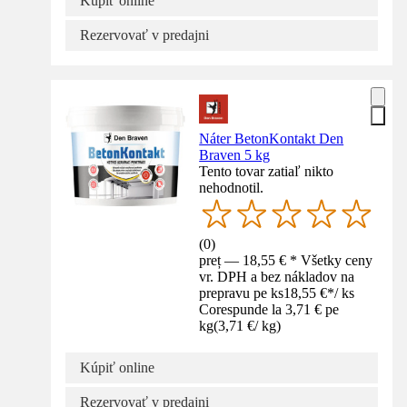
Kúpiť online
Rezervovať v predajni
Náter BetonKontakt Den
Braven 5 kg
Tento tovar zatiaľ nikto
nehodnotil.
(
0
)
preț — 18,55 € * Všetky ceny
vr. DPH a bez nákladov na
prepravu pe ks
18,55 €
*
/
ks
Corespunde la 3,71 € pe
kg
(
3,71 €
/
kg
)
Kúpiť online
Rezervovať v predajni