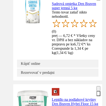
Sadrová omietka Den Braven
super jemná 5 kg
Tento tovar zatiaľ nikto
nehodnotil.
(
0
)
preț — 6,72 € * Všetky ceny
vr. DPH a bez nákladov na
prepravu pe ks
6,72 €
*
/
ks
Corespunde la 1,34 € pe
kg
(
1,34 €
/
kg
)
Kúpiť online
Rezervovať v predajni
Lepidlo na podlahové krytiny
Den Braven Hybri Floor 15 kg