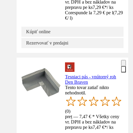
vr. DPH a bez nákladov na
prepravu pe ks
7,29 €
*
/
ks
Corespunde la 7,29 € pe l
(
7,29
€
/
l
)
Kúpiť online
Rezervovať v predajni
Tesniaci pás - vnútorný roh
Den Braven
Tento tovar zatiaľ nikto
nehodnotil.
(
0
)
preț — 7,47 € * Všetky ceny
vr. DPH a bez nákladov na
prepravu pe ks
7,47 €
*
/
ks