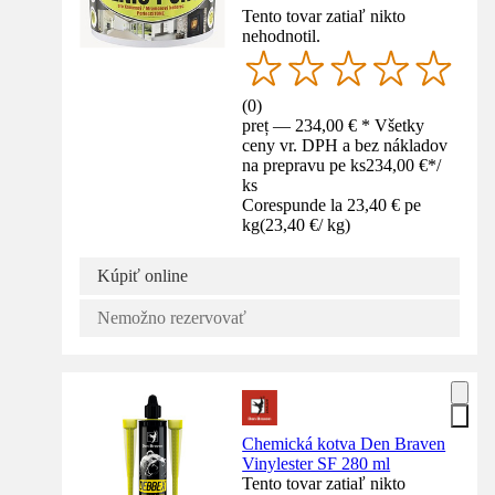
Tento tovar zatiaľ nikto
nehodnotil.
(
0
)
preț — 234,00 € * Všetky
ceny vr. DPH a bez nákladov
na prepravu pe ks
234,00 €
*
/
ks
Corespunde la 23,40 € pe
kg
(
23,40 €
/
kg
)
Kúpiť online
Nemožno rezervovať
Chemická kotva Den Braven
Vinylester SF 280 ml
Tento tovar zatiaľ nikto