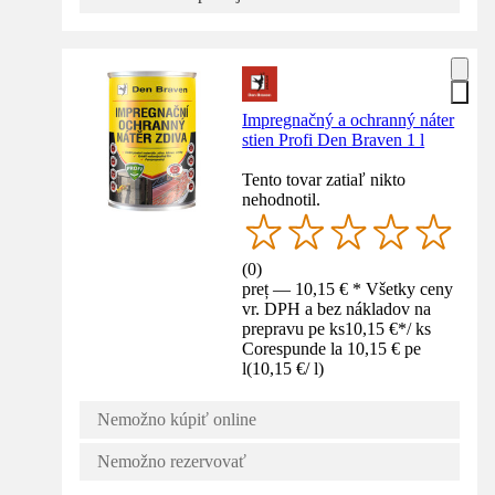
Impregnačný a ochranný náter
stien Profi Den Braven 1 l
Tento tovar zatiaľ nikto
nehodnotil.
(
0
)
preț — 10,15 € * Všetky ceny
vr. DPH a bez nákladov na
prepravu pe ks
10,15 €
*
/
ks
Corespunde la 10,15 € pe
l
(
10,15 €
/
l
)
Nemožno kúpiť online
Nemožno rezervovať