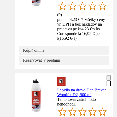
(
0
)
preț — 4,23 € * Všetky ceny
vr. DPH a bez nákladov na
prepravu pe ks
4,23 €
*
/
ks
Corespunde la 16,92 € pe
l
(
16,92 €
/
l
)
Kúpiť online
Rezervovať v predajni
Lepidlo na drevo Den Braven
Woodfix D2, 500 ml
Tento tovar zatiaľ nikto
nehodnotil.