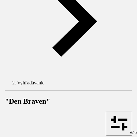
Vyhľadávanie
"Den Braven"
Všet