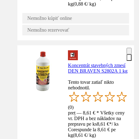
kg
(
0,88 €
/
kg
)
Nemožno kúpiť online
Nemožno rezervovať
Koncentrát stavebných zmesí
DEN BRAVEN S2802A 1 kg
Tento tovar zatiaľ nikto
nehodnotil.
(
0
)
preț — 8,61 € * Všetky ceny
vr. DPH a bez nákladov na
prepravu pe ks
8,61 €
*
/
ks
Corespunde la 8,61 € pe
kg
(
8,61 €
/
kg
)