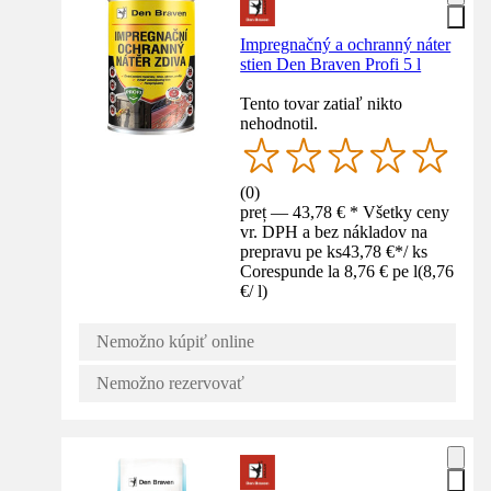
Impregnačný a ochranný náter
stien Den Braven Profi 5 l
Tento tovar zatiaľ nikto
nehodnotil.
(
0
)
preț — 43,78 € * Všetky ceny
vr. DPH a bez nákladov na
prepravu pe ks
43,78 €
*
/
ks
Corespunde la 8,76 € pe l
(
8,76
€
/
l
)
Nemožno kúpiť online
Nemožno rezervovať