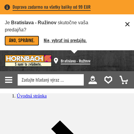
Doprava zadarmo na všetky balíky od 99 EUR
Je
Bratislava - Ružinov
skutočne vaša
predajňa?
ÁNO, SPRÁVNE.
Nie, vybrať inú predajňu.
Bratislava - Ružinov
Úvodná stránka