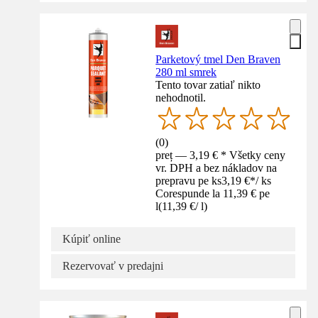
Parketový tmel Den Braven
280 ml smrek
Tento tovar zatiaľ nikto
nehodnotil.
(
0
)
preț — 3,19 € * Všetky ceny
vr. DPH a bez nákladov na
prepravu pe ks
3,19 €
*
/
ks
Corespunde la 11,39 € pe
l
(
11,39 €
/
l
)
Kúpiť online
Rezervovať v predajni