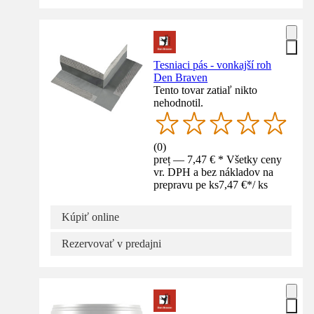
Tesniaci pás - vonkajší roh
Den Braven
Tento tovar zatiaľ nikto
nehodnotil.
(
0
)
preț — 7,47 € * Všetky ceny
vr. DPH a bez nákladov na
prepravu pe ks
7,47 €
*
/
ks
Kúpiť online
Rezervovať v predajni