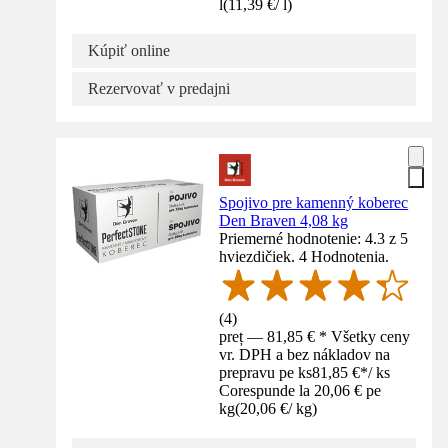
l
(
11,39 €
/
l
)
Kúpiť online
Rezervovať v predajni
Spojivo pre kamenný koberec
Den Braven 4,08 kg
Priemerné hodnotenie: 4.3 z 5
hviezdičiek. 4 Hodnotenia.
(
4
)
preț — 81,85 € * Všetky ceny
vr. DPH a bez nákladov na
prepravu pe ks
81,85 €
*
/
ks
Corespunde la 20,06 € pe
kg
(
20,06 €
/
kg
)