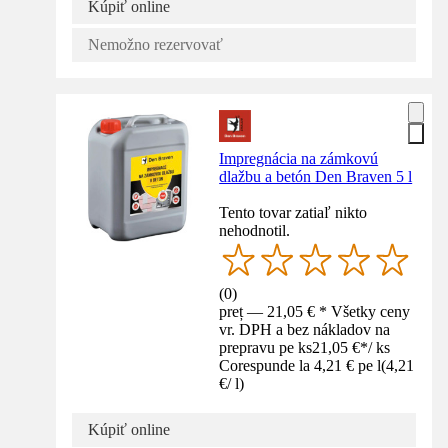
Kúpiť online
Nemožno rezervovať
Impregnácia na zámkovú
dlažbu a betón Den Braven 5 l
Tento tovar zatiaľ nikto
nehodnotil.
(
0
)
preț — 21,05 € * Všetky ceny
vr. DPH a bez nákladov na
prepravu pe ks
21,05 €
*
/
ks
Corespunde la 4,21 € pe l
(
4,21
€
/
l
)
Kúpiť online