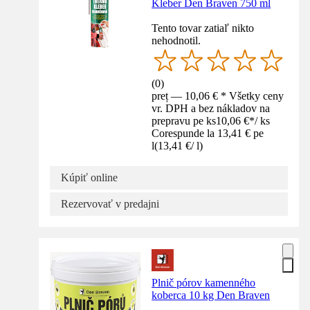
Kleber Den Braven 750 ml
Tento tovar zatiaľ nikto
nehodnotil.
(
0
)
preț — 10,06 € * Všetky ceny
vr. DPH a bez nákladov na
prepravu pe ks
10,06 €
*
/
ks
Corespunde la 13,41 € pe
l
(
13,41 €
/
l
)
Kúpiť online
Rezervovať v predajni
Plnič pórov kamenného
koberca 10 kg Den Braven