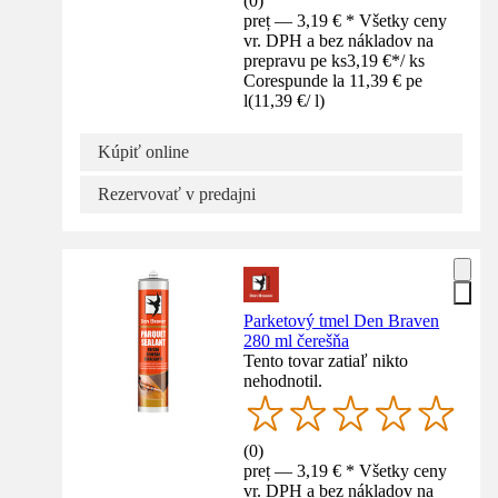
(
0
)
preț — 3,19 € * Všetky ceny
vr. DPH a bez nákladov na
prepravu pe ks
3,19 €
*
/
ks
Corespunde la 11,39 € pe
l
(
11,39 €
/
l
)
Kúpiť online
Rezervovať v predajni
Parketový tmel Den Braven
280 ml čerešňa
Tento tovar zatiaľ nikto
nehodnotil.
(
0
)
preț — 3,19 € * Všetky ceny
vr. DPH a bez nákladov na