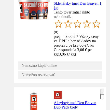
Sklenársky tmel Den Braven 1
kg
Tento tovar zatiaľ nikto
nehodnotil.
(
0
)
preț — 3,06 € * Všetky ceny
vr. DPH a bez nákladov na
prepravu pe ks
3,06 €
*
/
ks
Corespunde la 3,06 € pe
kg
(
3,06 €
/
kg
)
Nemožno kúpiť online
Nemožno rezervovať
Akrylový tmel Den Braven
Duo Pack biely