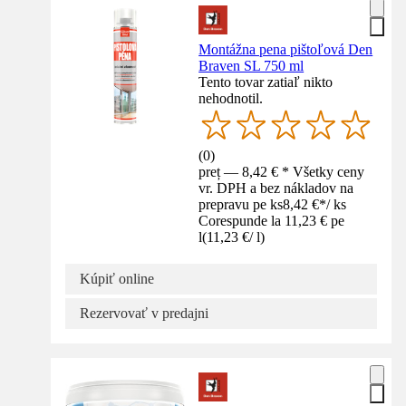
Montážna pena pištoľová Den
Braven SL 750 ml
Tento tovar zatiaľ nikto
nehodnotil.
(
0
)
preț — 8,42 € * Všetky ceny
vr. DPH a bez nákladov na
prepravu pe ks
8,42 €
*
/
ks
Corespunde la 11,23 € pe
l
(
11,23 €
/
l
)
Kúpiť online
Rezervovať v predajni