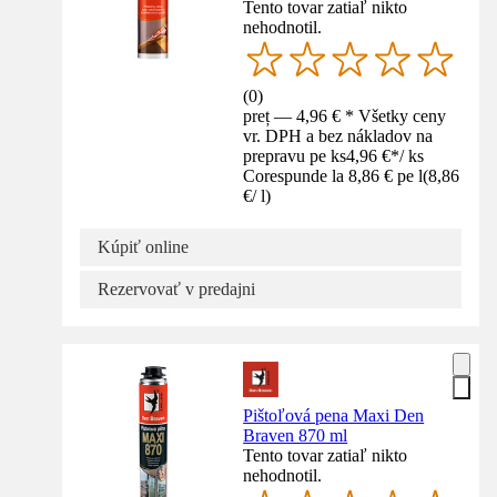
Tento tovar zatiaľ nikto
nehodnotil.
(
0
)
preț — 4,96 € * Všetky ceny
vr. DPH a bez nákladov na
prepravu pe ks
4,96 €
*
/
ks
Corespunde la 8,86 € pe l
(
8,86
€
/
l
)
Kúpiť online
Rezervovať v predajni
Pištoľová pena Maxi Den
Braven 870 ml
Tento tovar zatiaľ nikto
nehodnotil.