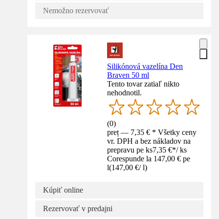
Nemožno rezervovať
Silikónová vazelína Den
Braven 50 ml
Tento tovar zatiaľ nikto
nehodnotil.
(
0
)
preț — 7,35 € * Všetky ceny
vr. DPH a bez nákladov na
prepravu pe ks
7,35 €
*
/
ks
Corespunde la 147,00 € pe
l
(
147,00 €
/
l
)
Kúpiť online
Rezervovať v predajni