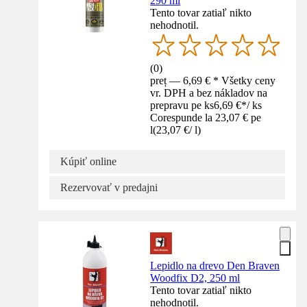
290 ml
Tento tovar zatiaľ nikto
nehodnotil.
(
0
)
preț — 6,69 € * Všetky ceny
vr. DPH a bez nákladov na
prepravu pe ks
6,69 €
*
/
ks
Corespunde la 23,07 € pe
l
(
23,07 €
/
l
)
Kúpiť online
Rezervovať v predajni
Lepidlo na drevo Den Braven
Woodfix D2, 250 ml
Tento tovar zatiaľ nikto
nehodnotil.