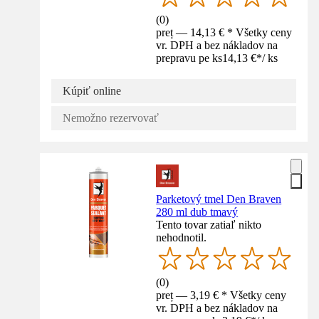
(
0
)
preț — 14,13 € * Všetky ceny
vr. DPH a bez nákladov na
prepravu pe ks
14,13 €
*
/
ks
Kúpiť online
Nemožno rezervovať
Parketový tmel Den Braven
280 ml dub tmavý
Tento tovar zatiaľ nikto
nehodnotil.
(
0
)
preț — 3,19 € * Všetky ceny
vr. DPH a bez nákladov na