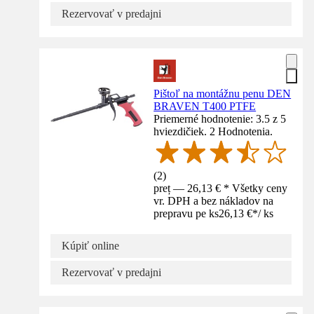
Rezervovať v predajni
Pištoľ na montážnu penu DEN
BRAVEN T400 PTFE
Priemerné hodnotenie: 3.5 z 5
hviezdičiek. 2 Hodnotenia.
(
2
)
preț — 26,13 € * Všetky ceny
vr. DPH a bez nákladov na
prepravu pe ks
26,13 €
*
/
ks
Kúpiť online
Rezervovať v predajni