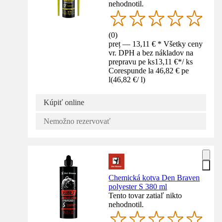
nehodnotil.
(
0
)
preț — 13,11 € * Všetky ceny
vr. DPH a bez nákladov na
prepravu pe ks
13,11 €
*
/
ks
Corespunde la 46,82 € pe
l
(
46,82 €
/
l
)
Kúpiť online
Nemožno rezervovať
Chemická kotva Den Braven
polyester S 380 ml
Tento tovar zatiaľ nikto
nehodnotil.