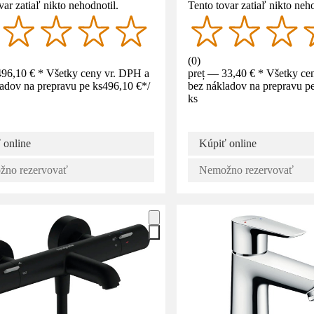
var zatiaľ nikto nehodnotil.
Tento tovar zatiaľ nikto neho
(
0
)
496,10 € * Všetky ceny vr. DPH a
preț — 33,40 € * Všetky ce
adov na prepravu pe ks
496,10 €
*
/
bez nákladov na prepravu pe
ks
 online
Kúpiť online
no rezervovať
Nemožno rezervovať