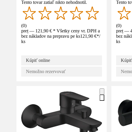
Tento tovar zatiaľ nikto nehodnotil.
Tento to
(
0
)
(
0
)
preț — 121,90 € * Všetky ceny vr. DPH a
preț — 
bez nákladov na prepravu pe ks
121,90 €
*
/
bez nákl
ks
ks
Kúpiť online
Kúpiť
Nemožno rezervovať
Nemož