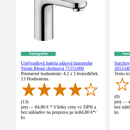
Umývadlová batéria páková hansgrohe
Sprchov
Vernis Blend chrómová 71551000
265334
Priemerné hodnotenie: 4.2 z 5 hviezdičiek.
Tento to
13 Hodnotenia.
(
0
)
(
13
)
preț — 
preț — 84,80 € * Všetky ceny vr. DPH a
bez nákl
bez nákladov na prepravu pe ks
84,80 €
*
/
ks
ks