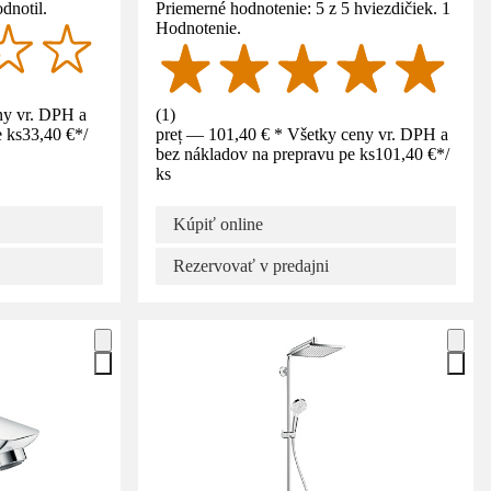
dnotil.
Priemerné hodnotenie: 5 z 5 hviezdičiek. 1
Hodnotenie.
ny vr. DPH a
(
1
)
 ks
33,40 €
*
/
preț — 101,40 € * Všetky ceny vr. DPH a
bez nákladov na prepravu pe ks
101,40 €
*
/
ks
Kúpiť online
Rezervovať v predajni