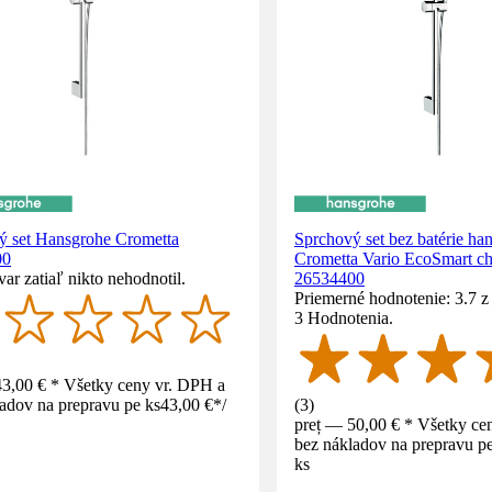
ý set Hansgrohe Crometta
Sprchový set bez batérie ha
00
Crometta Vario EcoSmart ch
var zatiaľ nikto nehodnotil.
26534400
Priemerné hodnotenie: 3.7 z 
3 Hodnotenia.
43,00 € * Všetky ceny vr. DPH a
adov na prepravu pe ks
43,00 €
*
/
(
3
)
preț — 50,00 € * Všetky ce
bez nákladov na prepravu pe
ks