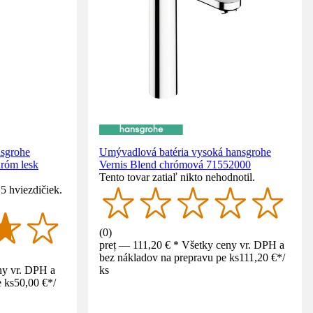
nsgrohe
Umývadlová batéria vysoká hansgrohe
róm lesk
Vernis Blend chrómová 71552000
Tento tovar zatiaľ nikto nehodnotil.
5 hviezdičiek.
(
0
)
preț — 111,20 € * Všetky ceny vr. DPH a
bez nákladov na prepravu pe ks
111,20 €
*
/
ny vr. DPH a
ks
 ks
50,00 €
*
/