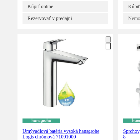
Kúpiť online
Kúpiť
Rezervovať v predajni
Nemož
Umývadlová batéria vysoká hansgrohe
Sprchov
Logis chrómová 71091000
8