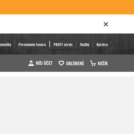
zásielky
Porovnanie tovaru
PROFI servis
Služby
Kariéra
MÔJ ÚČET
OBĽÚBENÉ
KOŠÍK